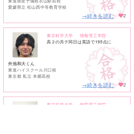
東進衛星予備校衣山駅前校
愛媛県立 松山西中等教育学校
→続きを読む
2
東京科学大学
情報理工学院
no
高２の共テ同日は英語で195点に
image
外池和大くん
東進ハイスクール川口校
東京都 私立 本郷高校
→続きを読む
2
東京科学大学
物質理工学院
no
苑田先生の授業が物理を心から好きに
image
なる転機に
仲井慈人くん