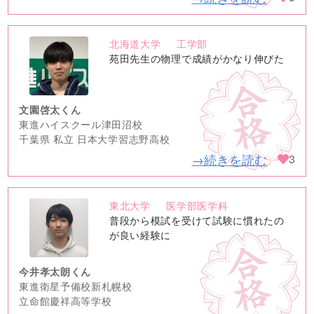
北海道大学
工学部
no
苑田先生の物理で成績がかなり伸びた
image
文園啓太くん
東進ハイスクール津田沼校
千葉県 私立 日本大学習志野高校
→続きを読む
3
東北大学
医学部医学科
no
普段から模試を受けて試験に慣れたの
image
が良い経験に
今井孝太朗くん
東進衛星予備校新札幌校
立命館慶祥高等学校