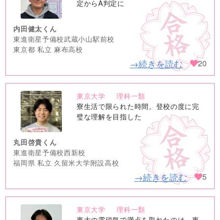
image
定からA判定に
内田健太くん
東進衛星予備校武蔵小山駅前校
東京都 私立 麻布高校
→続きを読む
20
東京大学
理科一類
no
寮生活で限られた時間。登校の度に完
image
璧な理解を目指した
丸田啓貴くん
東進衛星予備校西新校
福岡県 私立 久留米大学附設高校
→続きを読む
5
東京大学
理科一類
no
東大の電磁気で満点を取れたのは、東