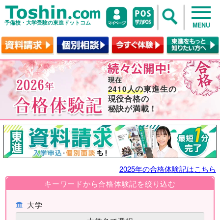
予備校・大学受験の東進ドットコム
MENU
2410人の
東進生の
現役合格の
秘訣が満載！
2025年の合格体験記はこちら
キーワードから合格体験記を絞り込む
大学