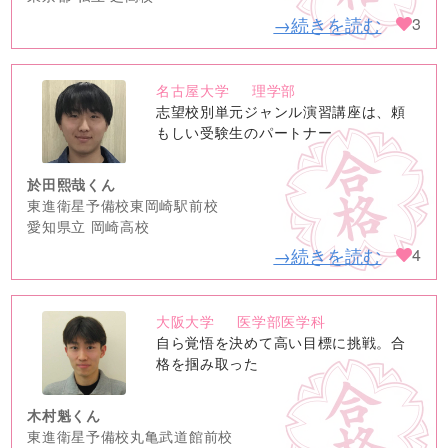
→続きを読む
3
名古屋大学
理学部
no
志望校別単元ジャンル演習講座は、頼
image
もしい受験生のパートナー
於田熙哉くん
東進衛星予備校東岡崎駅前校
愛知県立 岡崎高校
→続きを読む
4
大阪大学
医学部医学科
no
自ら覚悟を決めて高い目標に挑戦。合
image
格を掴み取った
木村魁くん
東進衛星予備校丸亀武道館前校