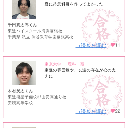
no
夏に得意科目を作ってよかった
image
千田真太郎くん
東進ハイスクール海浜幕張校
千葉県 私立 渋谷教育学園幕張高校
→続きを読む
11
東京大学
理科一類
no
東進の雰囲気や、友達の存在が心の支
image
えに
木村洸太くん
東進衛星予備校郡山安高通り校
安積高等学校
→続きを読む
22