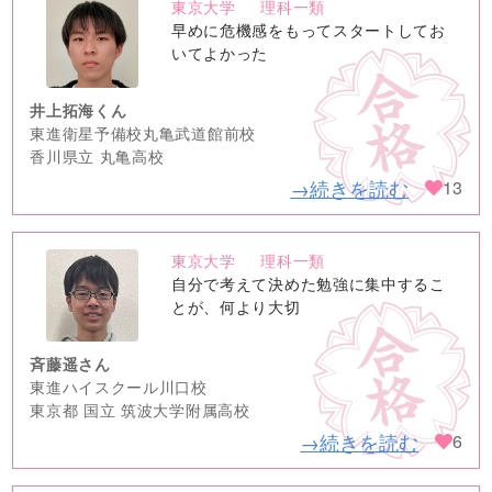
東京大学
理科一類
no
早めに危機感をもってスタートしてお
image
いてよかった
井上拓海くん
東進衛星予備校丸亀武道館前校
香川県立 丸亀高校
→続きを読む
13
東京大学
理科一類
no
自分で考えて決めた勉強に集中するこ
image
とが、何より大切
斉藤遥さん
東進ハイスクール川口校
東京都 国立 筑波大学附属高校
→続きを読む
6