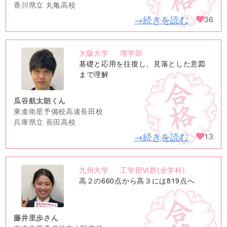
香川県立 丸亀高校
→続きを読む
36
大阪大学
理学部
no
基礎と応用を往復し、見落とした意図
image
まで理解
瓜谷航太朗くん
東進衛星予備校高速長田校
兵庫県立 長田高校
→続きを読む
13
九州大学
工学部Ⅵ群(全学科)
no
高２の660点から高３には819点へ
image
藤井里歩さん