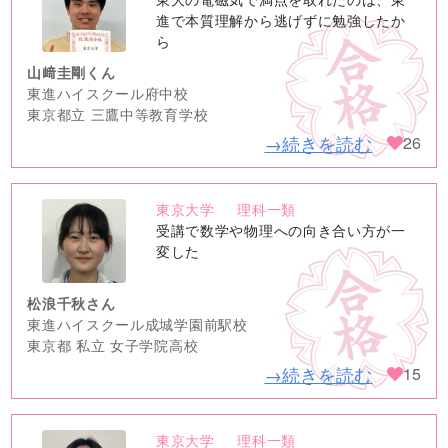
image
進で本質理解から逃げずに勉強したか
ら
山﨑圭剛くん
東進ハイスクール府中校
東京都立 三鷹中等教育学校
→続きを読む
26
東京大学
理科一類
no
受講で数学や物理への向き合い方が一
image
変した
松浪千秋さん
東進ハイスクール成城学園前駅校
東京都 私立 女子学院高校
→続きを読む
15
東京大学
理科一類