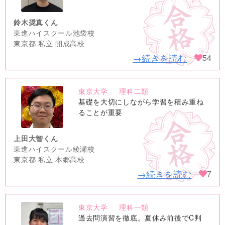
鈴木奨真くん
東進ハイスクール池袋校
東京都 私立 開成高校
→続きを読む
54
東京大学
理科二類
no
基礎を大切にしながら学習を積み重ね
image
ることが重要
上田大智くん
東進ハイスクール綾瀬校
東京都 私立 本郷高校
→続きを読む
7
東京大学
理科一類
no
過去問演習を徹底。夏休み前後でC判