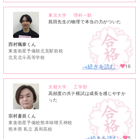
東京大学
理科一類
no
苑田先生の物理で本当の力がついた
image
西村颯泰くん
東進衛星予備校北見駅前校
北見北斗高等学校
→続きを読む
16
京都大学
工学部
no
高頻度の共テ模試は成長を感じやすか
image
った
宗村蒼辰くん
東進衛星予備校熊本味噌天神校
熊本県 私立 真和高校
→続きを読む
5