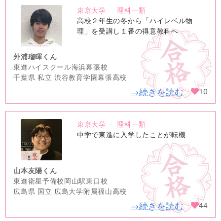
東京大学
理科一類
no
高校２年生の冬から「ハイレベル物
image
理」を受講し１番の得意教科へ
外浦瑠暉くん
東進ハイスクール海浜幕張校
千葉県 私立 渋谷教育学園幕張高校
→続きを読む
10
東京大学
理科一類
no
中学で東進に入学したことが転機
image
山本友陽くん
東進衛星予備校岡山駅東口校
広島県 国立 広島大学附属福山高校
→続きを読む
44