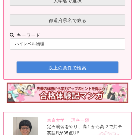
大学名で選択
都道府県名で絞る
キーワード
以上の条件で検索
東京大学
理科一類
no
定石演習をやり、高１から高２で共テ
image
英語Rが35点UP