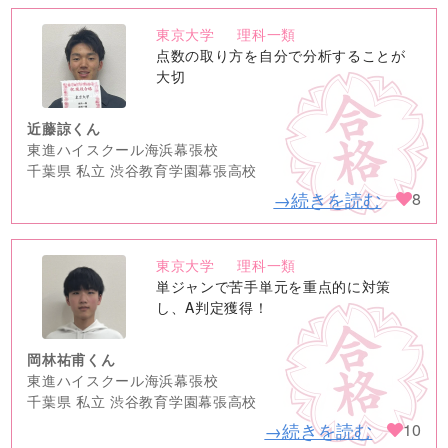
東京大学
理科一類
no
点数の取り方を自分で分析することが
image
大切
近藤諒くん
東進ハイスクール海浜幕張校
千葉県 私立 渋谷教育学園幕張高校
→続きを読む
8
東京大学
理科一類
no
単ジャンで苦手単元を重点的に対策
image
し、A判定獲得！
岡林祐甫くん
東進ハイスクール海浜幕張校
千葉県 私立 渋谷教育学園幕張高校
→続きを読む
10