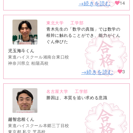
→続きを読む
14
東北大学
工学部
no
青木先生の「数学の真髄」では数学の
image
根幹に触れることができ、能力がぐん
ぐん伸びた
児玉海斗くん
東進ハイスクール湘南台東口校
神奈川県立 柏陽高校
→続きを読む
3
名古屋大学
工学部
no
勝因は、本質を追い求める意識
image
越智忠相くん
東進ハイスクール本郷三丁目校
東京都 私立 芝高校