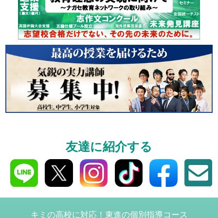
個別相談
高3生・高2生・高1生と
受験や高校の成績の
ください！
資料請求
友達に紹介する
高3生・高2生・高1生対
資料請求・イベント
ら！
キミの高校に対応！東進の個別指導コース