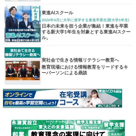
大学入試偏差値ランキング
現役合格
お知らせ・イベント
おすすめ
1日体験
高3生・高2生・高1生対
東進の実力講師陣と
導を今すぐ体験!!