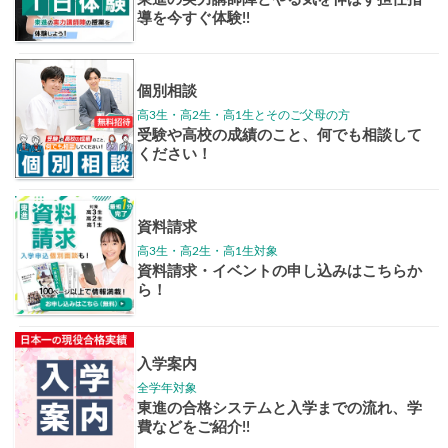
学年別案内
高3生
高2生
高1生
中学生
高卒