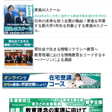
大学入試偏差値ランキング
現役合格
お知らせ・イベント
おすすめ
1日体験
高3生・高2生・高1生対
東進の実力講師陣と
導を今すぐ体験!!