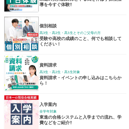
学年別案内
高3生
高2生
高1生
中学生
高卒