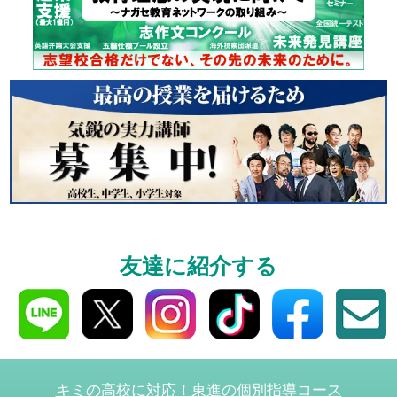
個別相談
高3生・高2生・高1生と
受験や高校の成績の
ください！
資料請求
友達に紹介する
高3生・高2生・高1生対
資料請求・イベント
ら！
キミの高校に対応！東進の個別指導コース