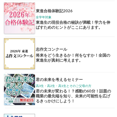
大学案内
全国学校
講座
東大特進
トップリ
ップ