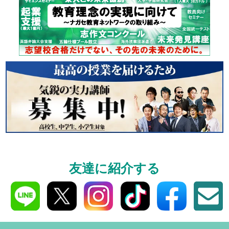
資料請求
高3生・高2生・高1生対
資料請求・イベント
ら！
入学案内
全学年対象
東進の合格システム
友達に紹介する
費などをご紹介!!