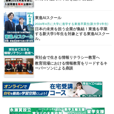
1日体験
高3生・高2生・高1生対
東進の実力講師陣と
導を今すぐ体験!!
個別相談
高3生・高2生・高1生と
受験や高校の成績の
ください！