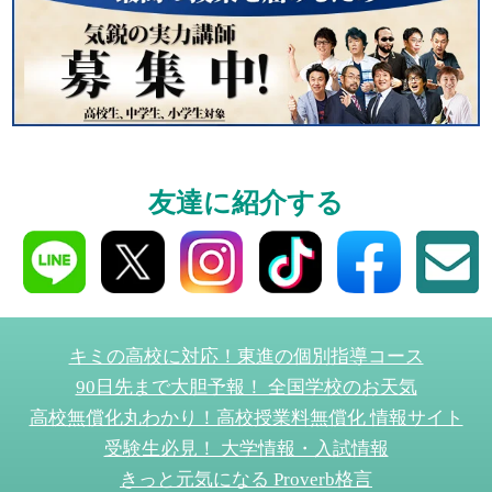
東大特進
トップリ
ップ
友達に紹介する
イベントほか
キミの高校に対応！東進の個別指導コース
90日先まで大胆予報！ 全国学校のお天気
高校無償化丸わかり！高校授業料無償化 情報サイト
受験生必見！ 大学情報・入試情報
きっと元気になる Proverb格言