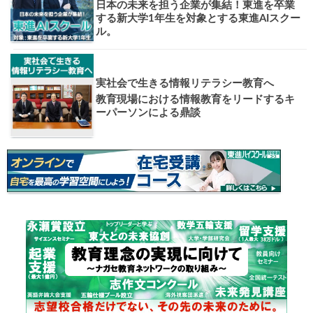
お知らせ・イベント
おすすめ
1日体験
高3生・高2生・高1生対
東進の実力講師陣と
導を今すぐ体験!!
個別相談
高3生・高2生・高1生と
受験や高校の成績の