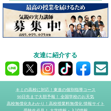
ください！
資料請求
高3生・高2生・高1生対
資料請求・イベント
友達に紹介する
ら！
入学案内
キミの高校に対応！東進の個別指導コース
90日先まで大胆予報！ 全国学校のお天気
全学年対象
高校無償化丸わかり！高校授業料無償化 情報サイト
東進の合格システム
受験生必見！ 大学情報・入試情報