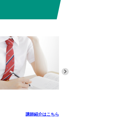
具体的な
実際の通塾に
がら一定の勉
だろうか……
毎日の通塾ス
講師紹介はこちら