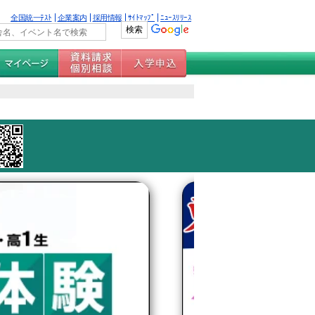
全国統一ﾃｽﾄ
企業案内
採用情報
ｻｲﾄﾏｯﾌﾟ
ﾆｭｰｽﾘﾘｰｽ