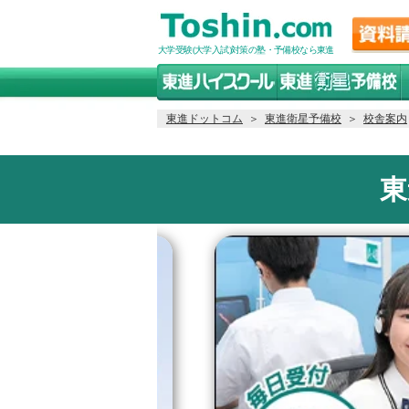
大学受験(大学入試)対策の塾・予備校なら東進
東進ドットコム
＞
東進衛星予備校
＞
校舎案内
東