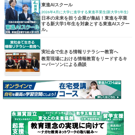
大学入試偏差値ランキング
現役合格
お知らせ・イベント
おすすめ
1日体験
高3生・高2生・高1生対
東進の実力講師陣と
導を今すぐ体験!!