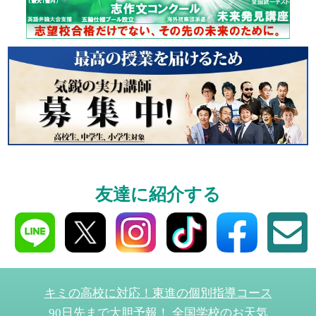
個別相談
高3生・高2生・高1生と
受験や高校の成績の
ください！
資料請求
高3生・高2生・高1生対
友達に紹介する
資料請求・イベント
ら！
キミの高校に対応！東進の個別指導コース
90日先まで大胆予報！ 全国学校のお天気