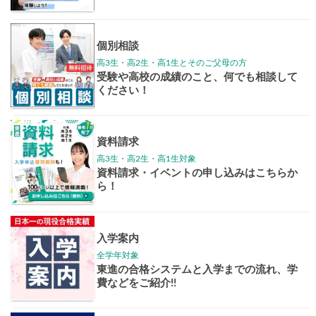
学年別案内
高3生
高2生
高1生
中学生
高卒