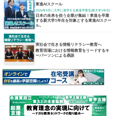
大学入試偏差値ランキング
現役合格
お知らせ・イベント
おすすめ
1日体験
高3生・高2生・高1生対
東進の実力講師陣と
導を今すぐ体験!!