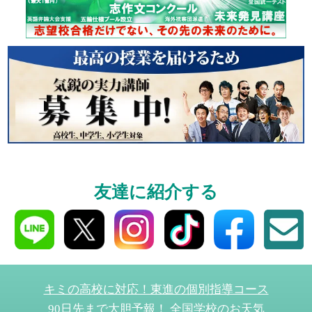
個別相談
高3生・高2生・高1生と
受験や高校の成績の
ください！
資料請求
高3生・高2生・高1生対
友達に紹介する
資料請求・イベント
ら！
キミの高校に対応！東進の個別指導コース
90日先まで大胆予報！ 全国学校のお天気