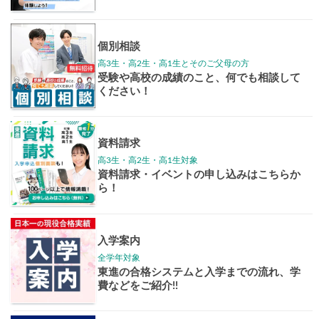
学年別案内
高3生
高2生
高1生
中学生
高卒