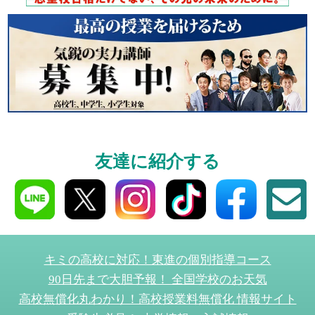
受験や高校の成績の
ください！
資料請求
高3生・高2生・高1生対
資料請求・イベント
友達に紹介する
ら！
キミの高校に対応！東進の個別指導コース
入学案内
90日先まで大胆予報！ 全国学校のお天気
全学年対象
高校無償化丸わかり！高校授業料無償化 情報サイト