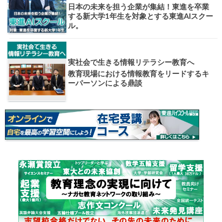
お知らせ・イベント
おすすめ
1日体験
高3生・高2生・高1生対
東進の実力講師陣と
導を今すぐ体験!!
個別相談
高3生・高2生・高1生と