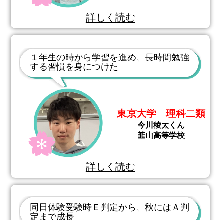
詳しく読む
１年生の時から学習を進め、長時間勉強
する習慣を身につけた
東京大学 理科二類
今川稜太くん
韮山高等学校
詳しく読む
同日体験受験時Ｅ判定から、秋にはＡ判
定まで成長