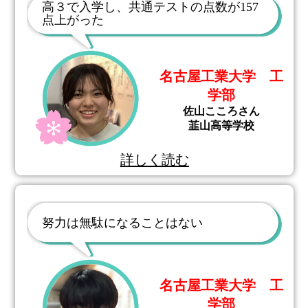
高３で入学し、共通テストの点数が157
点上がった
名古屋工業大学 工
学部
佐山こころさん
韮山高等学校
詳しく読む
努力は無駄になることはない
名古屋工業大学 工
学部