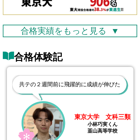
合格実績を
もっと見る
▼
合格体験記
共テの２週間前に飛躍的に成績が伸びた
東京大学 文科三類
小林巧実くん
韮山高等学校