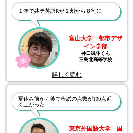
１年で共テ英語Rが２割から８割に
富山大学 都市デザ
イン学部
井口颯斗くん
三島北高等学校
詳しく読む
夏休み前から後で模試の点数が100点近
く上がった
東京外国語大学 国