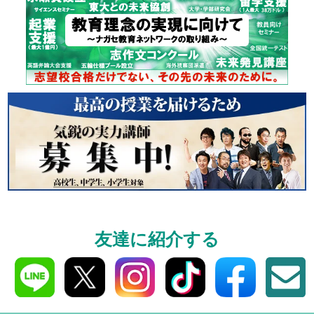
資料請求
高3生・高2生・高1生対
資料請求・イベント
ら！
入学案内
全学年対象
友達に紹介する
東進の合格システム
費などをご紹介!!