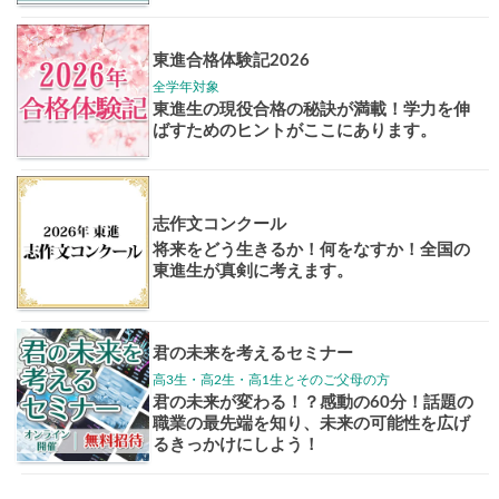
大学案内
全国学校
講座
東大特進
トップリ
ップ