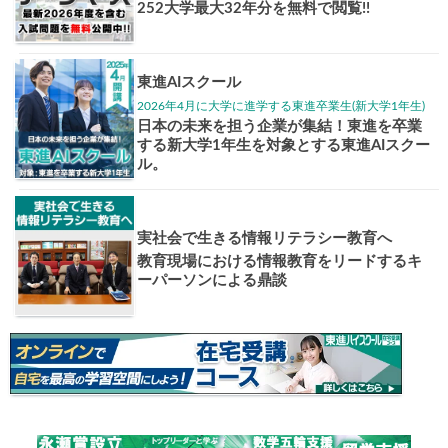
1日体験
高3生・高2生・高1生対
東進の実力講師陣と
導を今すぐ体験!!
個別相談
高3生・高2生・高1生と
受験や高校の成績の
ください！