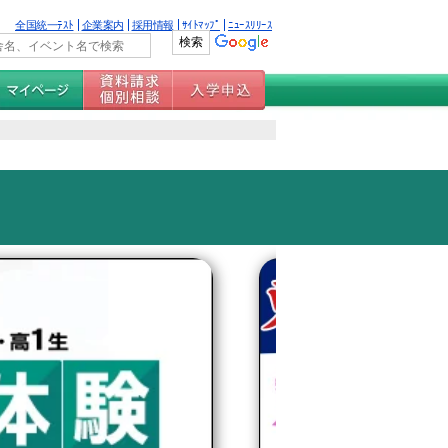
全国統一ﾃｽﾄ
企業案内
採用情報
ｻｲﾄﾏｯﾌﾟ
ﾆｭｰｽﾘﾘｰｽ