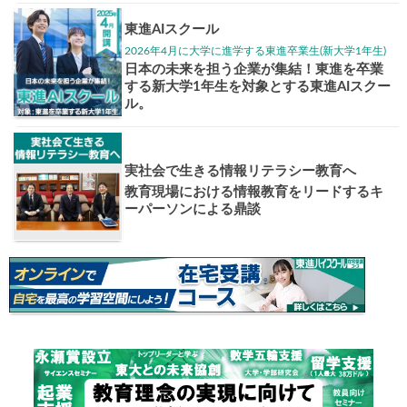
大学入試偏差値ランキング
現役合格
お知らせ・イベント
おすすめ
1日体験
高3生・高2生・高1生対
東進の実力講師陣と
導を今すぐ体験!!