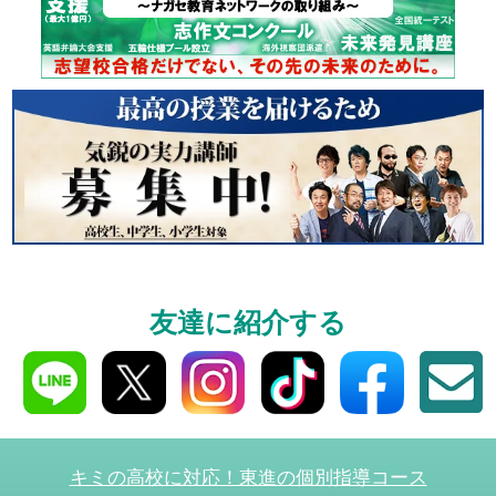
個別相談
高3生・高2生・高1生と
受験や高校の成績の
ください！
資料請求
友達に紹介する
高3生・高2生・高1生対
資料請求・イベント
ら！
キミの高校に対応！東進の個別指導コース