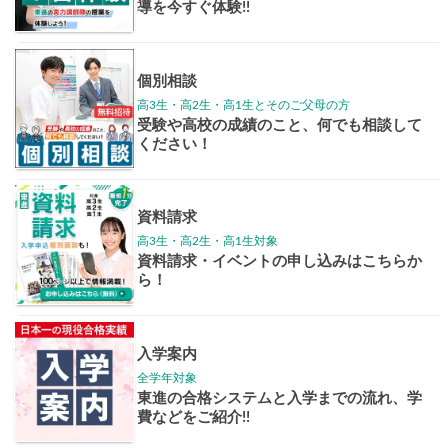
学年別案内
高3生
高2生
高1生
中学生
高卒