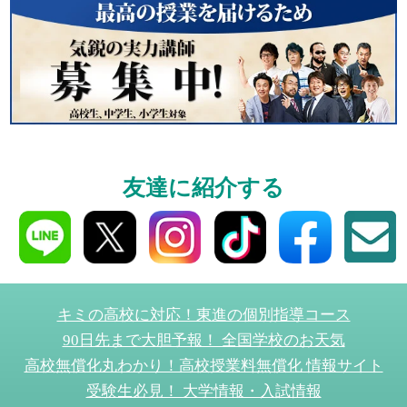
東進の実力講師陣と
導を今すぐ体験!!
個別相談
友達に紹介する
高3生・高2生・高1生と
受験や高校の成績の
ください！
キミの高校に対応！東進の個別指導コース
90日先まで大胆予報！ 全国学校のお天気
資料請求
高校無償化丸わかり！高校授業料無償化 情報サイト
受験生必見！ 大学情報・入試情報
高3生・高2生・高1生対