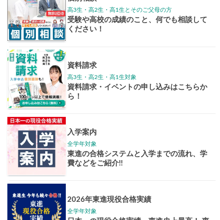
学年別案内
高3生
高2生
高1生
中学生
高卒