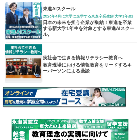
大学入試偏差値ランキング
現役合格
お知らせ・イベント
おすすめ
1日体験
高3生・高2生・高1生対
東進の実力講師陣と
導を今すぐ体験!!