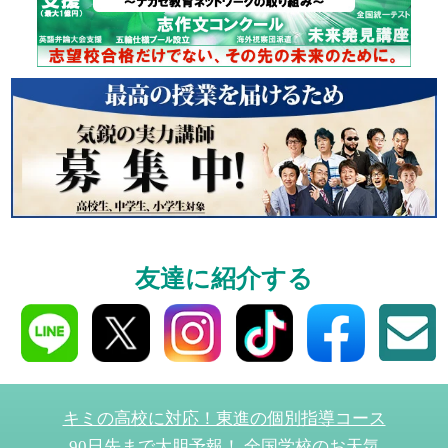
個別相談
高3生・高2生・高1生と
受験や高校の成績の
ください！
資料請求
友達に紹介する
高3生・高2生・高1生対
資料請求・イベント
ら！
キミの高校に対応！東進の個別指導コース
90日先まで大胆予報！ 全国学校のお天気