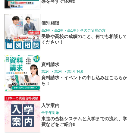
学年別案内
高3生
高2生
高1生
中学生
高卒