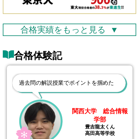
合格実績を
もっと見る
▼
合格体験記
過去問の解説授業でポイントを掴めた
関西大学 総合情報
学部
豊吉龍太くん
高田高等学校