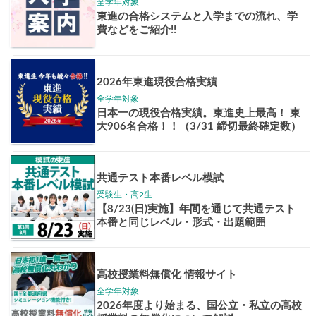
学年別案内
高3生
高2生
高1生
中学生
高卒