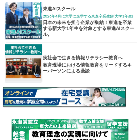
大学入試偏差値ランキング
現役合格
お知らせ・イベント
おすすめ
1日体験
高3生・高2生・高1生対
東進の実力講師陣と
導を今すぐ体験!!