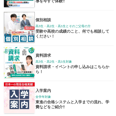
学年別案内
高3生
高2生
高1生
中学生
高卒