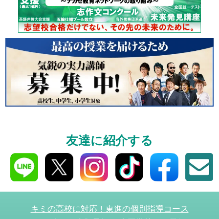
個別相談
高3生・高2生・高1生と
受験や高校の成績の
ください！
資料請求
友達に紹介する
高3生・高2生・高1生対
資料請求・イベント
ら！
キミの高校に対応！東進の個別指導コース