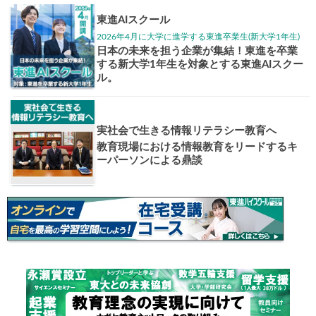
大学入試偏差値ランキング
現役合格
お知らせ・イベント
おすすめ
1日体験
高3生・高2生・高1生対
東進の実力講師陣と
導を今すぐ体験!!