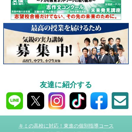
個別相談
高3生・高2生・高1生と
受験や高校の成績の
ください！
資料請求
友達に紹介する
高3生・高2生・高1生対
資料請求・イベント
ら！
キミの高校に対応！東進の個別指導コース