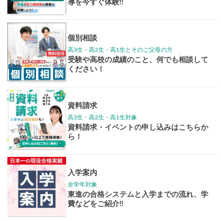
学年別案内
高3生
高2生
高1生
中学生
高卒