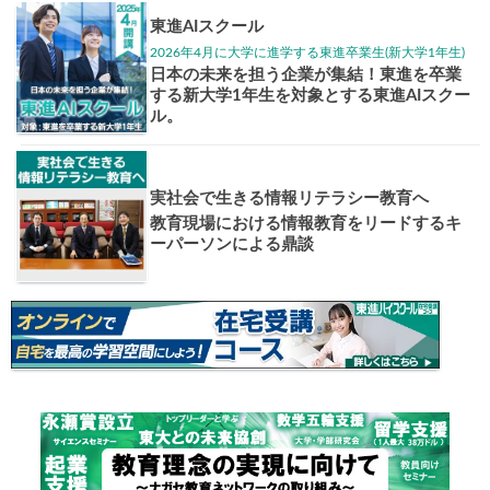
大学入試偏差値ランキング
現役合格
お知らせ・イベント
おすすめ
1日体験
高3生・高2生・高1生対
東進の実力講師陣と
導を今すぐ体験!!