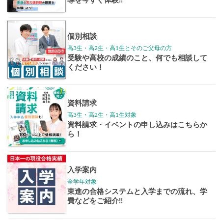
学年別案内
高3生
高2生
高1生
中学生
高卒