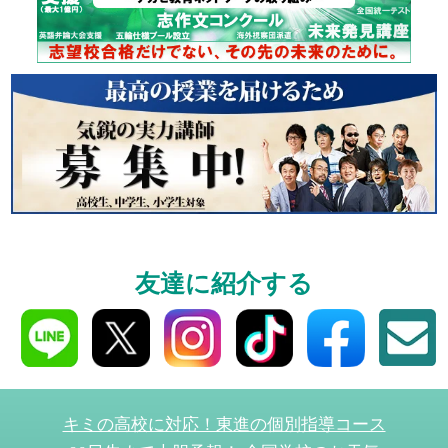
個別相談
高3生・高2生・高1生と
受験や高校の成績の
ください！
資料請求
友達に紹介する
高3生・高2生・高1生対
資料請求・イベント
ら！
キミの高校に対応！東進の個別指導コース