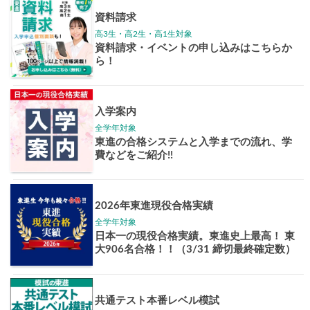
学年別案内
高3生
高2生
高1生
中学生
高卒