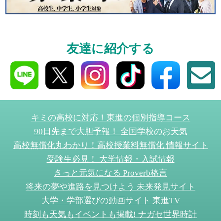
1日体験
友達に紹介する
高3生・高2生・高1生対
東進の実力講師陣と
導を今すぐ体験!!
キミの高校に対応！東進の個別指導コース
90日先まで大胆予報！ 全国学校のお天気
個別相談
高校無償化丸わかり！高校授業料無償化 情報サイト
受験生必見！ 大学情報・入試情報
高3生・高2生・高1生と
きっと元気になる Proverb格言
受験や高校の成績の
将来の夢や進路を見つけよう 未来発見サイト
ください！
大学・学部選びの動画サイト 東進TV
時刻も天気もイベントも掲載! ナガセ世界時計