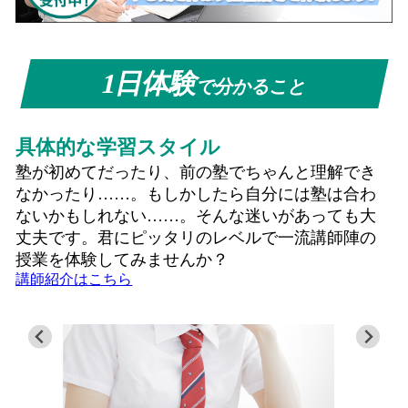
1日体験
で分かること
具体的な通塾イメージ
き
実際の通塾にかかる距離や時間、さらに部活など
わ
をこなしながら一定の勉強時間を確保できるかど
大
うか……。両立できるだろうか……。そんな心配
の
も、スタッフとの面談で具体的に毎日の通塾スケ
ジュールをイメージできるようになります。