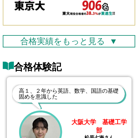
合格実績を
もっと見る
▼
合格体験記
高１、２年から英語、数学、国語の基礎
固めを意識した
大阪大学 基礎工学
部
松原七海さん