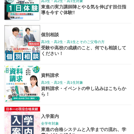
学年別案内
高3生
高2生
高1生
中学生
高卒