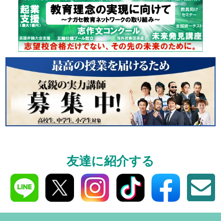
個別相談
高3生・高2生・高1生と
受験や高校の成績の
ください！
資料請求
友達に紹介する
高3生・高2生・高1生対
資料請求・イベント
ら！