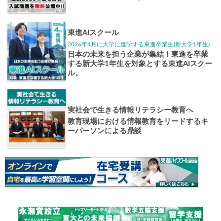
大学入試偏差値ランキング
現役合格
お知らせ・イベント
おすすめ
1日体験
高3生・高2生・高1生対
東進の実力講師陣と
導を今すぐ体験!!