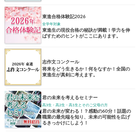
大学案内
全国学校
講座
東大特進
トップリ
ップ