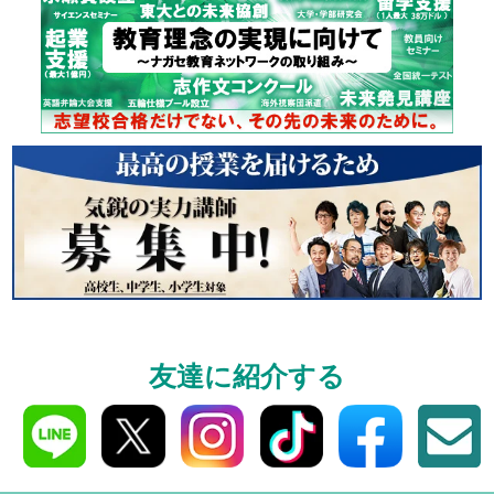
資料請求
高3生・高2生・高1生対
資料請求・イベント
ら！
入学案内
全学年対象
友達に紹介する
東進の合格システム
費などをご紹介!!