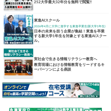
1日体験
高3生・高2生・高1生対
東進の実力講師陣と
導を今すぐ体験!!
個別相談
高3生・高2生・高1生と
受験や高校の成績の
ください！