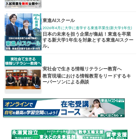
大学入試偏差値ランキング
現役合格
お知らせ・イベント
おすすめ
1日体験
高3生・高2生・高1生対
東進の実力講師陣と
導を今すぐ体験!!