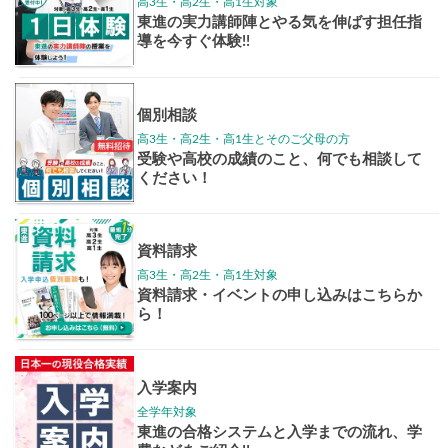
学年別案内
高3生
高2生
高1生
中学生
高卒