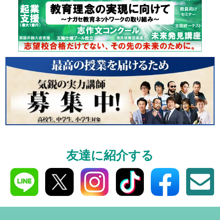
個別相談
高3生・高2生・高1生と
受験や高校の成績の
ください！
資料請求
友達に紹介する
高3生・高2生・高1生対
資料請求・イベント
ら！