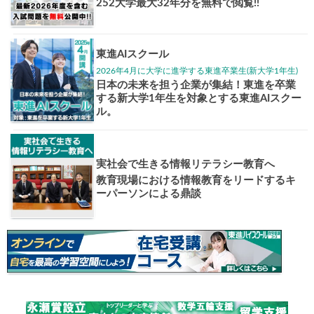
大学入試偏差値ランキング
現役合格
お知らせ・イベント
おすすめ
1日体験
高3生・高2生・高1生対
東進の実力講師陣と
導を今すぐ体験!!