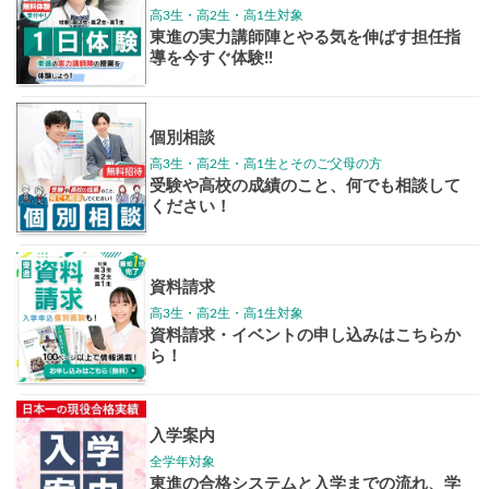
学年別案内
高3生
高2生
高1生
中学生
高卒