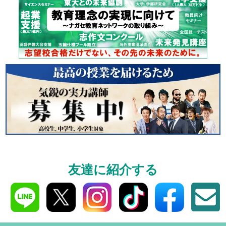
個別相談
高3生・高2生・高1生と
受験や高校の成績の
ください！
資料請求
友達に紹介する
高3生・高2生・高1生対
資料請求・イベント
ら！