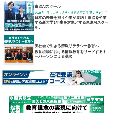
大学入試偏差値ランキング
現役合格
お知らせ・イベント
おすすめ
1日体験
高3生・高2生・高1生対
東進の実力講師陣と
導を今すぐ体験!!