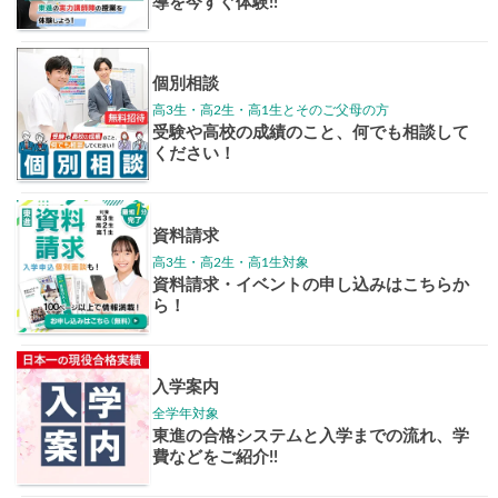
学年別案内
高3生
高2生
高1生
中学生
高卒