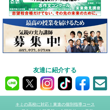
個別相談
高3生・高2生・高1生と
受験や高校の成績の
ください！
資料請求
友達に紹介する
高3生・高2生・高1生対
資料請求・イベント
ら！
キミの高校に対応！東進の個別指導コース