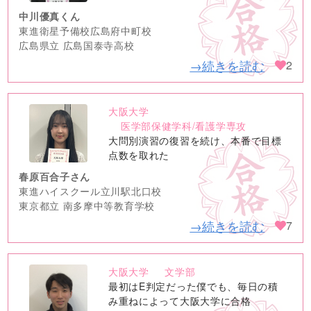
中川優真くん
東進衛星予備校広島府中町校
広島県立 広島国泰寺高校
→続きを読む
2
大阪大学
no
医学部保健学科/看護学専攻
image
大問別演習の復習を続け、本番で目標
点数を取れた
春原百合子さん
東進ハイスクール立川駅北口校
東京都立 南多摩中等教育学校
→続きを読む
7
大阪大学
文学部
no
最初はE判定だった僕でも、毎日の積
image
み重ねによって大阪大学に合格