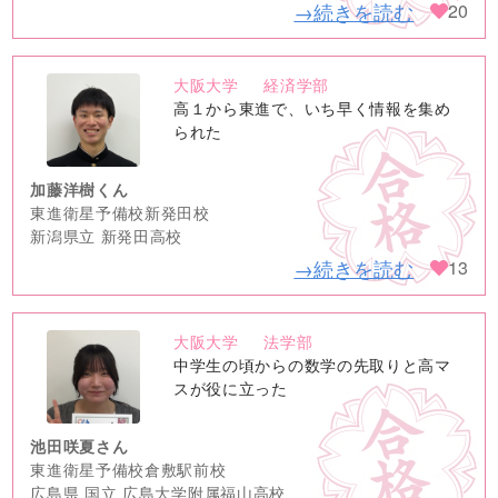
→続きを読む
20
大阪大学
経済学部
no
高１から東進で、いち早く情報を集め
image
られた
加藤洋樹くん
東進衛星予備校新発田校
新潟県立 新発田高校
→続きを読む
13
大阪大学
法学部
no
中学生の頃からの数学の先取りと高マ
image
スが役に立った
池田咲夏さん
東進衛星予備校倉敷駅前校
広島県 国立 広島大学附属福山高校