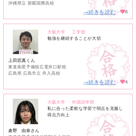
沖縄県立 那覇国際高校
→続きを読む
6
大阪大学
工学部
no
勉強を継続することが大切
image
上田匠真くん
東進衛星予備校広電井口駅校
広島県 広島市立 舟入高校
→続きを読む
4
大阪大学
外国語学部
no
私に合った柔軟な学習で弱点を克服し
image
得点力向上
倉野 由奈さん