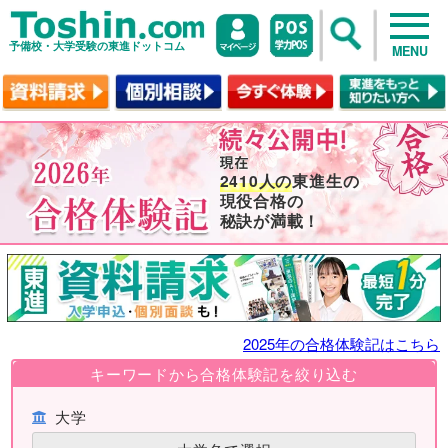
予備校・大学受験の東進ドットコム
MENU
2410人の
東進生の
現役合格の
秘訣が満載！
2025年の合格体験記はこちら
キーワードから合格体験記を絞り込む
大学