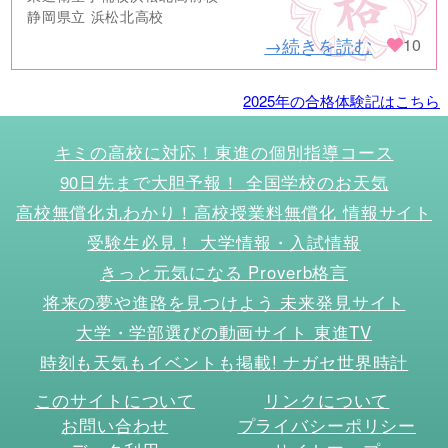
静岡県立 浜松北高校
→続きを読む
10
2025年の合格体験記はこちら
キミの高校に対応！東進の個別指導コース
90日先まで大胆予報！ 全国学校のお天気
高校無償化丸わかり！高校授業料無償化 情報サイト
受験生必見！ 大学情報・入試情報
きっと元気になる Proverb格言
将来の夢や進路を見つけよう 未来発見サイト
大学・学部選びの動画サイト 東進TV
時刻も天気もイベントも掲載! ナガセ世界時計
このサイトについて
リンクについて
お問い合わせ
プライバシーポリシー