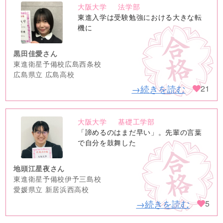
大阪大学
法学部
no
東進入学は受験勉強における大きな転
image
機に
黒田佳愛さん
東進衛星予備校広島西条校
広島県立 広島高校
→続きを読む
21
大阪大学
基礎工学部
no
「諦めるのはまだ早い」。先輩の言葉
image
で自分を鼓舞した
地頭江星夜さん
東進衛星予備校伊予三島校
愛媛県立 新居浜西高校
→続きを読む
5