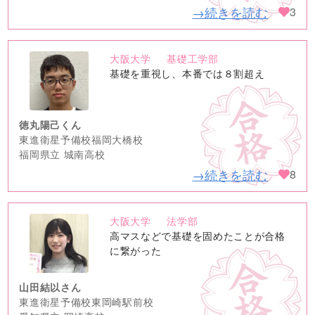
→続きを読む
3
大阪大学
基礎工学部
no
基礎を重視し、本番では８割超え
image
徳丸陽己くん
東進衛星予備校福岡大橋校
福岡県立 城南高校
→続きを読む
8
大阪大学
法学部
no
高マスなどで基礎を固めたことが合格
image
に繋がった
山田結以さん
東進衛星予備校東岡崎駅前校