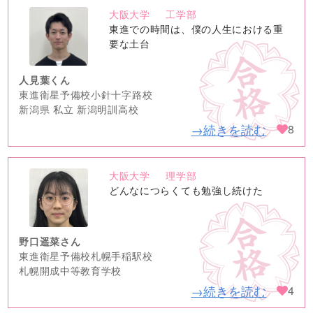
大阪大学
工学部
no
東進での時間は、僕の人生における重
image
要な土台
人見葉くん
東進衛星予備校小針十字路校
新潟県 私立 新潟明訓高校
→続きを読む
8
大阪大学
理学部
no
どんなにつらくても勉強し続けた
image
野口遥菜さん
東進衛星予備校札幌手稲駅校
札幌開成中等教育学校
→続きを読む
4