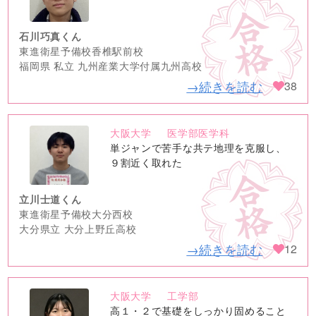
image
石川巧真くん
東進衛星予備校香椎駅前校
福岡県 私立 九州産業大学付属九州高校
→続きを読む
38
大阪大学
医学部医学科
no
単ジャンで苦手な共テ地理を克服し、
image
９割近く取れた
立川士道くん
東進衛星予備校大分西校
大分県立 大分上野丘高校
→続きを読む
12
大阪大学
工学部
no
高１・２で基礎をしっかり固めること