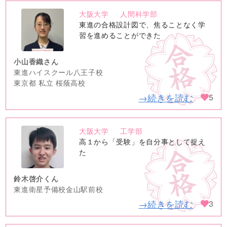
大阪大学
人間科学部
no
東進の合格設計図で、焦ることなく学
image
習を進めることができた
小山香織さん
東進ハイスクール八王子校
東京都 私立 桜蔭高校
→続きを読む
5
大阪大学
工学部
no
高１から「受験」を自分事として捉え
image
た
鈴木啓介くん
東進衛星予備校金山駅前校
→続きを読む
3