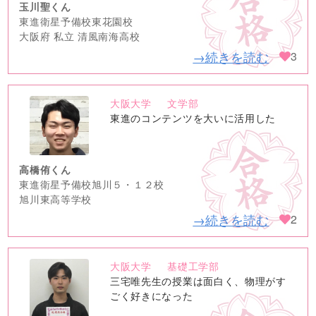
玉川聖くん
東進衛星予備校東花園校
大阪府 私立 清風南海高校
→続きを読む
3
大阪大学
文学部
no
東進のコンテンツを大いに活用した
image
高橋侑くん
東進衛星予備校旭川５・１２校
旭川東高等学校
→続きを読む
2
大阪大学
基礎工学部
no
三宅唯先生の授業は面白く、物理がす
image
ごく好きになった