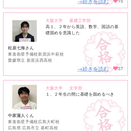
→続きを読む
15
大阪大学
基礎工学部
no
高１、２年から英語、数学、国語の基
image
礎固めを意識した
松原七海さん
東進衛星予備校新居浜中萩校
愛媛県立 新居浜西高校
→続きを読む
37
大阪大学
文学部
no
１、２年生の間に基礎を固めるべき
image
中家蓮人くん
東進衛星予備校広島大町校
広島県 広島市立 基町高校