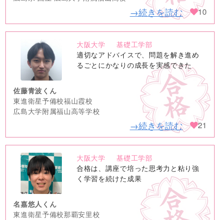
→続きを読む
10
大阪大学
基礎工学部
no
適切なアドバイスで、問題を解き進め
image
るごとにかなりの成長を実感できた
佐藤青波くん
東進衛星予備校福山霞校
広島大学附属福山高等学校
→続きを読む
21
大阪大学
基礎工学部
no
合格は、講座で培った思考力と粘り強
image
く学習を続けた成果
名嘉悠人くん
東進衛星予備校那覇安里校