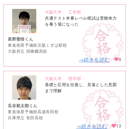
大阪大学
工学部
no
共通テスト本番レベル模試は受験体力
image
を養う場になった
髙野聖悟くん
東進衛星予備校京阪くずは駅校
大阪府立 四條畷高校
→続きを読む
8
大阪大学
理学部
no
基礎と応用を往復し、見落とした意図
image
まで理解
瓜谷航太朗くん
東進衛星予備校高速長田校
兵庫県立 長田高校
→続きを読む
13