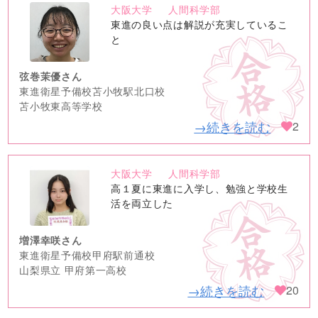
大阪大学
人間科学部
no
東進の良い点は解説が充実しているこ
image
と
弦巻茉優さん
東進衛星予備校苫小牧駅北口校
苫小牧東高等学校
→続きを読む
2
大阪大学
人間科学部
no
高１夏に東進に入学し、勉強と学校生
image
活を両立した
増澤幸咲さん
東進衛星予備校甲府駅前通校
山梨県立 甲府第一高校
→続きを読む
20