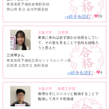
東進衛星予備校倉敷駅前校
岡山県 私立 金光学園高校
→続きを読む
26
大阪大学
法学部
no
東進に来れば必ず誰かが自習をしてい
image
て、その姿を見ることで自分も頑張ろ
うと思えた
三河琴さん
東進衛星予備校広島セントラルシティ校
広島県 広島市立 基町高校
→続きを読む
4
大阪大学
基礎工学部
no
無理せずにコツコツと勉強することで
image
勉強して共テ９割達成