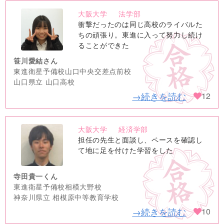
大阪大学
法学部
no
衝撃だったのは同じ高校のライバルた
image
ちの頑張り。東進に入って努力し続け
ることができた
笹川愛結さん
東進衛星予備校山口中央交差点前校
山口県立 山口高校
→続きを読む
12
大阪大学
経済学部
no
担任の先生と面談し、ペースを確認し
image
て地に足を付けた学習をした
寺田貴一くん
東進衛星予備校相模大野校
神奈川県立 相模原中等教育学校
→続きを読む
10