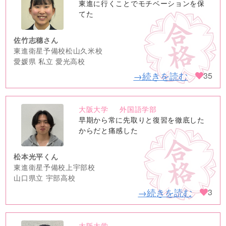
no
東進に行くことでモチベーションを保
image
てた
佐竹志穗さん
東進衛星予備校松山久米校
愛媛県 私立 愛光高校
→続きを読む
35
大阪大学
外国語学部
no
早期から常に先取りと復習を徹底した
image
からだと痛感した
松本光平くん
東進衛星予備校上宇部校
山口県立 宇部高校
→続きを読む
3
大阪大学