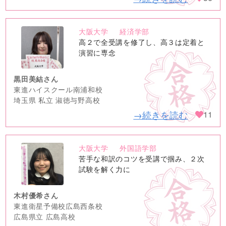
大阪大学
経済学部
no
高２で全受講を修了し、高３は定着と
image
演習に専念
黒田美結さん
東進ハイスクール南浦和校
埼玉県 私立 淑徳与野高校
→続きを読む
11
大阪大学
外国語学部
no
苦手な和訳のコツを受講で掴み、２次
image
試験を解く力に
木村優希さん
東進衛星予備校広島西条校
広島県立 広島高校