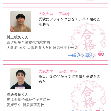
大阪大学
工学部
no
受験にフライングはなく、早く始めた
image
者勝ち
川上峻矢くん
東進衛星予備校桃谷駅前校
大阪府 国立 大阪教育大学附属高校平野校舎
→続きを読む
2
大阪大学
基礎工学部
no
高１、２の間から学習習慣と基礎を固
image
めた
渡邊俊輔くん
東進衛星予備校伊予三島校
愛媛県立 新居浜西高校