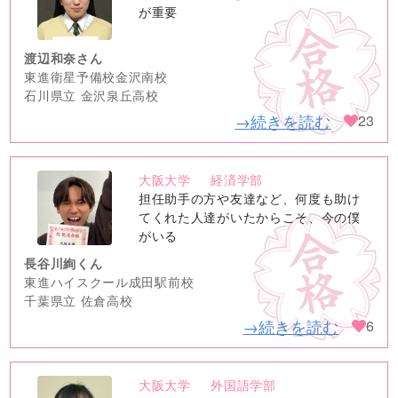
image
が重要
渡辺和奈さん
東進衛星予備校金沢南校
石川県立 金沢泉丘高校
→続きを読む
23
大阪大学
経済学部
no
担任助手の方や友達など、何度も助け
image
てくれた人達がいたからこそ、今の僕
がいる
長谷川絢くん
東進ハイスクール成田駅前校
千葉県立 佐倉高校
→続きを読む
6
大阪大学
外国語学部