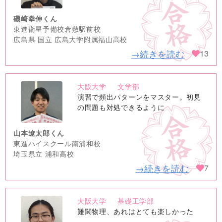
磯崎拳伸くん
東進衛星予備校倉敷駅前校
広島県 国立 広島大学附属福山高校
→続きを読む
13
大阪大学
文学部
no
演習で頻出パターンをマスター。初見
image
の問題も対処できるように
山本遼太郎くん
東進ハイスクール南浦和校
埼玉県立 浦和高校
→続きを読む
7
大阪大学
基礎工学部
no
難関物理、あれはとても楽しかった