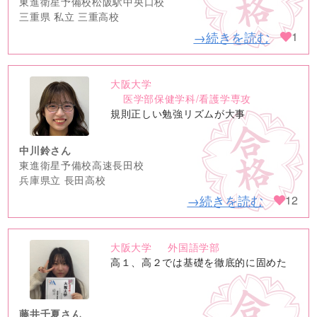
東進衛星予備校松阪駅中央口校
三重県 私立 三重高校
→続きを読む
1
大阪大学
no
医学部保健学科/看護学専攻
image
規則正しい勉強リズムが大事
中川鈴さん
東進衛星予備校高速長田校
兵庫県立 長田高校
→続きを読む
12
大阪大学
外国語学部
no
高１、高２では基礎を徹底的に固めた
image
藤井千夏さん