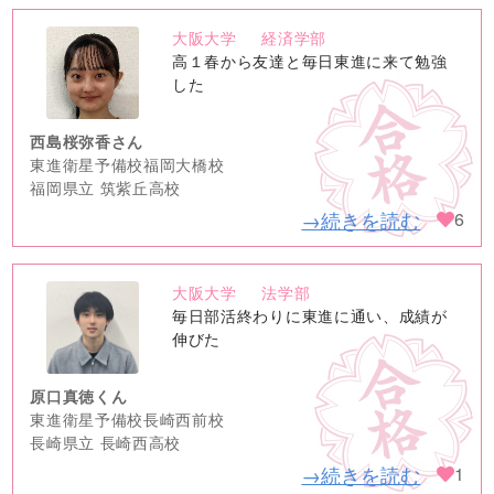
大阪大学
経済学部
no
高１春から友達と毎日東進に来て勉強
image
した
西島桜弥香さん
東進衛星予備校福岡大橋校
福岡県立 筑紫丘高校
→続きを読む
6
大阪大学
法学部
no
毎日部活終わりに東進に通い、成績が
image
伸びた
原口真徳くん
東進衛星予備校長崎西前校
長崎県立 長崎西高校
→続きを読む
1