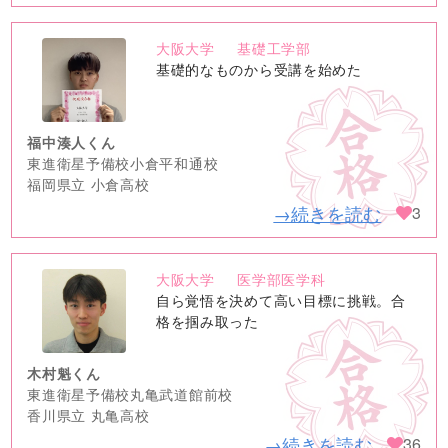
大阪大学
基礎工学部
no
基礎的なものから受講を始めた
image
福中湊人くん
東進衛星予備校小倉平和通校
福岡県立 小倉高校
→続きを読む
3
大阪大学
医学部医学科
no
自ら覚悟を決めて高い目標に挑戦。合
image
格を掴み取った
木村魁くん
東進衛星予備校丸亀武道館前校
香川県立 丸亀高校
→続きを読む
36