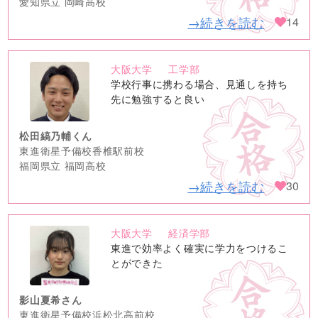
愛知県立 岡崎高校
→続きを読む
14
大阪大学
工学部
no
学校行事に携わる場合、見通しを持ち
image
先に勉強すると良い
松田縞乃輔くん
東進衛星予備校香椎駅前校
福岡県立 福岡高校
→続きを読む
30
大阪大学
経済学部
no
東進で効率よく確実に学力をつけるこ
image
とができた
影山夏希さん
東進衛星予備校浜松北高前校