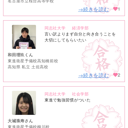
名古屋市立桜台高等学校
→続きを読む
1
同志社大学
経済学部
no
言い訳よりまず自分と向き合うことを
image
大切にしてもらいたい
和田理玖くん
東進衛星予備校高知橋前校
高知県 私立 土佐高校
→続きを読む
2
同志社大学
社会学部
no
東進で勉強習慣がついた
image
大城珠寿さん
東進衛星予備校柳川校