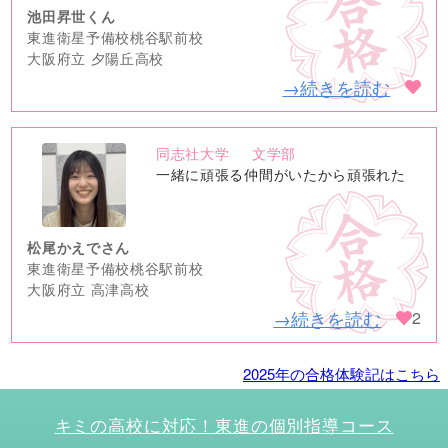
池田昇世くん
東進衛星予備校桃谷駅前校
大阪府立 夕陽丘高校
→続きを読む
同志社大学
文学部
no
一緒に頑張る仲間がいたから頑張れた
image
松尾かえでさん
東進衛星予備校桃谷駅前校
大阪府立 高津高校
→続きを読む
2
2025年の合格体験記はこちら
キミの高校に対応！東進の個別指導コース