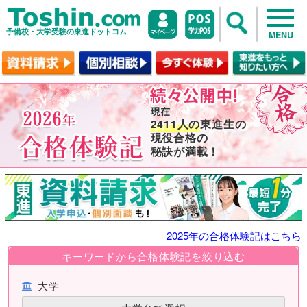
予備校・大学受験の東進ドットコム
MENU
2411人の
東進生の
現役合格の
秘訣が満載！
2025年の合格体験記はこちら
キーワードから合格体験記を絞り込む
大学