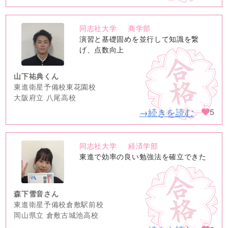
同志社大学
商学部
no
演習と基礎固めを並行して知識を繋
image
げ、点数向上
山下祐典くん
東進衛星予備校東花園校
大阪府立 八尾高校
→続きを読む
5
同志社大学
経済学部
no
東進で効率の良い勉強法を確立できた
image
森下雪音さん
東進衛星予備校倉敷駅前校
岡山県立 倉敷古城池高校