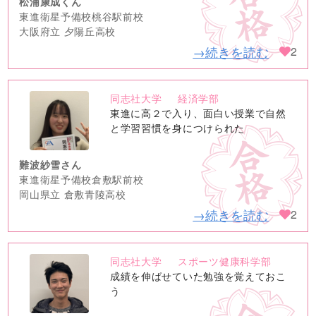
松浦康成くん
東進衛星予備校桃谷駅前校
大阪府立 夕陽丘高校
→続きを読む
2
同志社大学
経済学部
no
東進に高２で入り、面白い授業で自然
image
と学習習慣を身につけられた
難波紗雪さん
東進衛星予備校倉敷駅前校
岡山県立 倉敷青陵高校
→続きを読む
2
同志社大学
スポーツ健康科学部
no
成績を伸ばせていた勉強を覚えておこ
image
う