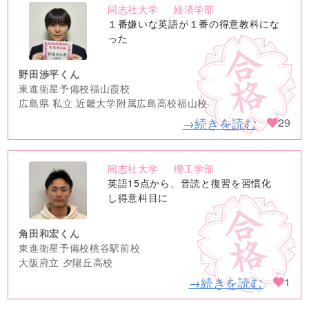
同志社大学
経済学部
no
１番嫌いな英語が１番の得意教科にな
image
った
野田渉平くん
東進衛星予備校福山霞校
広島県 私立 近畿大学附属広島高校福山校
→続きを読む
29
同志社大学
理工学部
no
英語15点から、音読と復習を習慣化
image
し得意科目に
角田和宏くん
東進衛星予備校桃谷駅前校
大阪府立 夕陽丘高校
→続きを読む
1