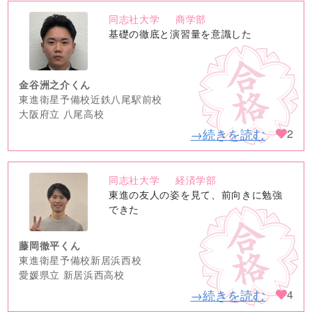
同志社大学
商学部
no
基礎の徹底と演習量を意識した
image
金谷洲之介くん
東進衛星予備校近鉄八尾駅前校
大阪府立 八尾高校
→続きを読む
2
同志社大学
経済学部
no
東進の友人の姿を見て、前向きに勉強
image
できた
藤岡徹平くん
東進衛星予備校新居浜西校
愛媛県立 新居浜西高校
→続きを読む
4