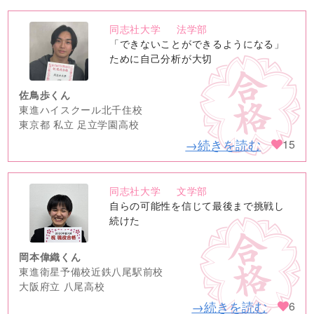
同志社大学
法学部
no
「できないことができるようになる」
image
ために自己分析が大切
佐鳥歩くん
東進ハイスクール北千住校
東京都 私立 足立学園高校
→続きを読む
15
同志社大学
文学部
no
自らの可能性を信じて最後まで挑戦し
image
続けた
岡本偉織くん
東進衛星予備校近鉄八尾駅前校
大阪府立 八尾高校
→続きを読む
6