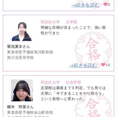
→続きを読む
3
同志社大学
文学部
no
明確な目標が決まったことで、強い覚
image
悟ができた
菊池夏未さん
東進衛星予備校旭川駅前校
旭川北高等学校
→続きを読む
14
同志社大学
社会学部
no
志望校は最後までＥ判定。でも焦りは
image
次第に「今できることをやり切ろう」
という覚悟へと変わった。
國米 咲葉さん
東進衛星予備校金山駅前校