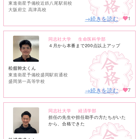
東進衛星予備校近鉄八尾駅前校
大阪府立 高津高校
→続きを読む
1
同志社大学
生命医科学部
no
４月から本番まで200点以上アップ
image
松舘幹太くん
東進衛星予備校盛岡駅前通校
盛岡第一高等学校
→続きを読む
7
同志社大学
経済学部
no
担任の先生や担任助手の方たちがいた
image
から、合格できた