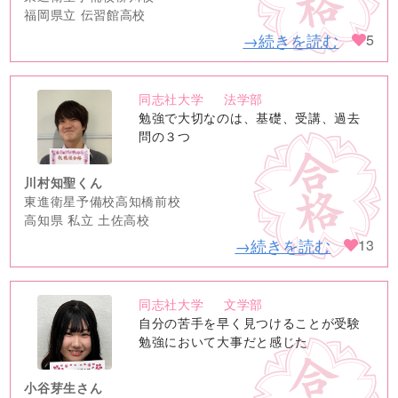
福岡県立 伝習館高校
→続きを読む
5
同志社大学
法学部
no
勉強で大切なのは、基礎、受講、過去
image
問の３つ
川村知聖くん
東進衛星予備校高知橋前校
高知県 私立 土佐高校
→続きを読む
13
同志社大学
文学部
no
自分の苦手を早く見つけることが受験
image
勉強において大事だと感じた
小谷芽生さん