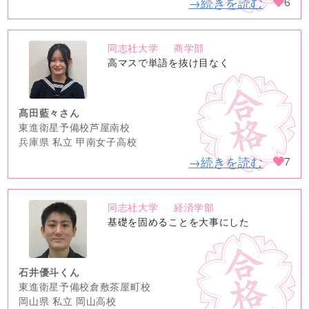
→続きを読む
6
同志社大学
商学部
no
高マスで単語を抜け目なく
image
髙田藍々さん
東進衛星予備校芦屋南校
兵庫県 私立 甲南女子高校
→続きを読む
7
同志社大学
経済学部
no
基礎を固めることを大事にした
image
石井優斗くん
東進衛星予備校倉敷茶屋町校
岡山県 私立 岡山高校