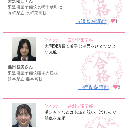
安永陽仁くん
東進衛星予備校長崎千歳町校
長崎県立 長崎東高校
→続きを読む
11
熊本大学
医学部医学科
no
大問別演習で苦手な単元をひとつひと
image
つ克服
池田智美さん
東進衛星予備校熊本大江校
熊本県立 熊本高校
→続きを読む
8
熊本大学
共創学環学部
no
単ジャンなどは友達と競い、楽しんで
image
弱点を克服