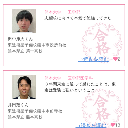
熊本大学
工学部
no
志望校に向けて本気で勉強してきた
image
田中康大くん
東進衛星予備校熊本市役所前校
熊本県立 第一高校
→続きを読む
2
熊本大学
医学部医学科
no
３年間東進に通って感じたことは、東
image
進は受験に強いということ
井田翔くん
東進衛星予備校熊本水前寺校
熊本県立 熊本高校
→続きを読む
13