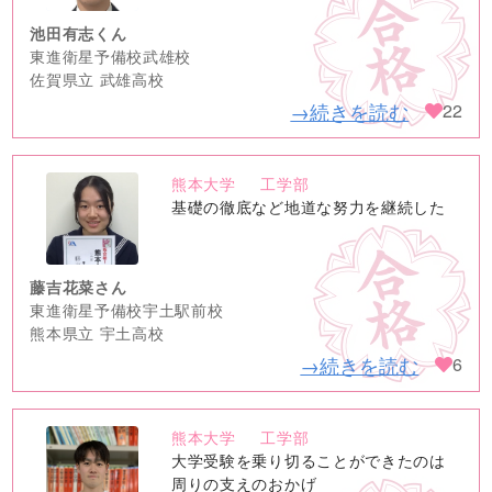
池田有志くん
東進衛星予備校武雄校
佐賀県立 武雄高校
→続きを読む
22
熊本大学
工学部
no
基礎の徹底など地道な努力を継続した
image
藤吉花菜さん
東進衛星予備校宇土駅前校
熊本県立 宇土高校
→続きを読む
6
熊本大学
工学部
no
大学受験を乗り切ることができたのは
image
周りの支えのおかげ