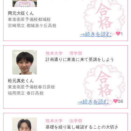
岡元大征くん
東進衛星予備校都城校
宮崎県立 都城泉ケ丘高校
→続きを読む
1
熊本大学
理学部
no
計画通りに東進に来て受講をしよう
image
松元真史くん
東進衛星予備校春日原校
福岡県立 春日高校
→続きを読む
36
熊本大学
法学部
no
基礎を繰り返し確認することの大切さ