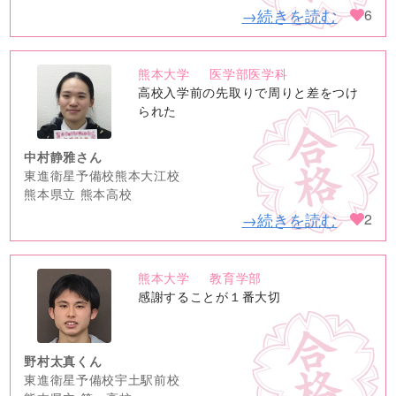
→続きを読む
6
熊本大学
医学部医学科
no
高校入学前の先取りで周りと差をつけ
image
られた
中村静雅さん
東進衛星予備校熊本大江校
熊本県立 熊本高校
→続きを読む
2
熊本大学
教育学部
no
感謝することが１番大切
image
野村太真くん
東進衛星予備校宇土駅前校