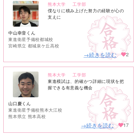
熊本大学
工学部
no
僕なりに積み上げた努力の経験が心の
image
支えに
中山幸音くん
東進衛星予備校都城校
宮崎県立 都城泉ケ丘高校
→続きを読む
2
熊本大学
工学部
no
東進模試は、的確かつ詳細に現状を把
image
握できる有意義な機会
山口慶くん
東進衛星予備校熊本大江校
熊本県立 熊本高校
→続きを読む
17