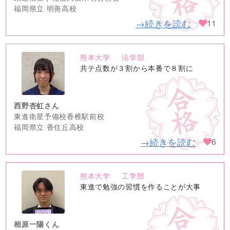
福岡県立 明善高校
→続きを読む
11
熊本大学
法学部
no
共テ点数が３割から本番で８割に
image
西野杏虹さん
東進衛星予備校香椎駅前校
福岡県立 香住丘高校
→続きを読む
6
熊本大学
工学部
no
東進で勉強の習慣を作ることが大事
image
相原一陽くん