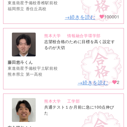
東進衛星予備校香椎駅前校
福岡県立 香住丘高校
→続きを読む
100001
熊本大学
情報融合学環学部
no
志望校合格のために目標を高く設定す
image
るのが大切
藤田悠斗くん
東進衛星予備校宇土駅前校
熊本県立 第一高校
→続きを読む
2
熊本大学
工学部
no
共通テスト１か月前に急に100点伸び
image
た