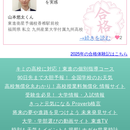
image
を実感
山本悠太くん
東進衛星予備校香椎駅前校
福岡県 私立 九州産業大学付属九州高校
→続きを読む
2
2025年の合格体験記はこちら
キミの高校に対応！東進の個別指導コース
90日先まで大胆予報！ 全国学校のお天気
高校無償化丸わかり！高校授業料無償化 情報サイト
受験生必見！ 大学情報・入試情報
きっと元気になる Proverb格言
将来の夢や進路を見つけよう 未来発見サイト
大学・学部選びの動画サイト 東進TV
時刻も天気もイベントも掲載! ナガセ世界時計