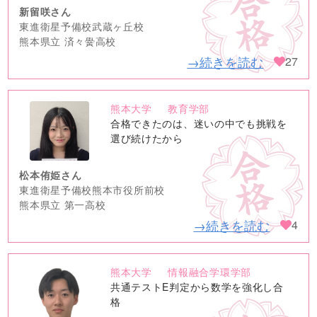
新留咲さん
東進衛星予備校武蔵ヶ丘校
熊本県立 済々黌高校
→続きを読む
27
熊本大学
教育学部
no
合格できたのは、迷いの中でも挑戦を
image
選び続けたから
松本侑姫さん
東進衛星予備校熊本市役所前校
熊本県立 第一高校
→続きを読む
4
熊本大学
情報融合学環学部
no
共通テストE判定から数学を強化し合
image
格