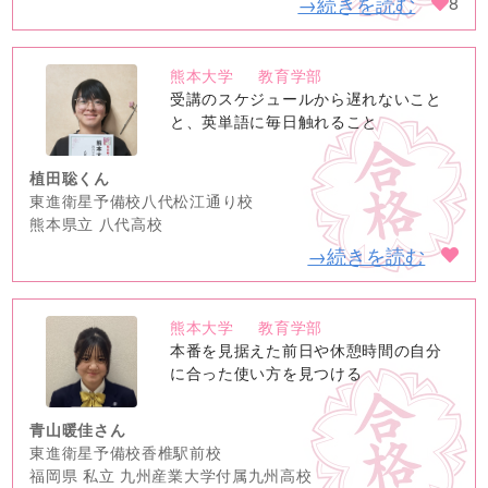
→続きを読む
8
熊本大学
教育学部
no
受講のスケジュールから遅れないこと
image
と、英単語に毎日触れること
植田聡くん
東進衛星予備校八代松江通り校
熊本県立 八代高校
→続きを読む
熊本大学
教育学部
no
本番を見据えた前日や休憩時間の自分
image
に合った使い方を見つける
青山暖佳さん
東進衛星予備校香椎駅前校
福岡県 私立 九州産業大学付属九州高校