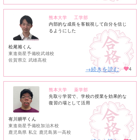
熊本大学
工学部
no
内部的な成長を客観視して自分を信じ
image
るようにした
松尾裕くん
東進衛星予備校武雄校
佐賀県立 武雄高校
→続きを読む
4
熊本大学
薬学部
no
先取り学習で、学校の授業を効果的な
image
復習の場として活用
有川耕平くん
東進衛星予備校加治木校
鹿児島県 私立 鹿児島第一高校