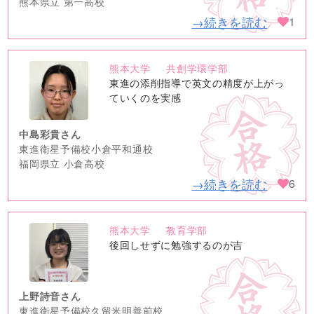
熊本県立 第一高校
→続きを読む
1
熊本大学
共創学環学部
no
東進の添削指導で英文の精度が上がっ
image
ていくのを実感
中島彩貴さん
東進衛星予備校小倉平和通校
福岡県立 小倉高校
→続きを読む
6
熊本大学
教育学部
no
後回しせずに勉強するのが吉
image
上野詩音さん
東進衛星予備校久留米明善前校