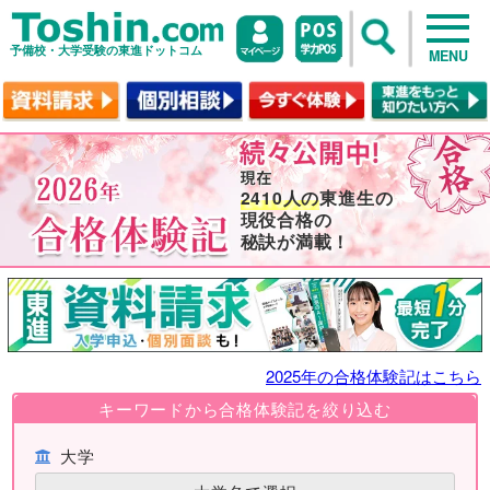
予備校・大学受験の東進ドットコム
MENU
2410人の
東進生の
現役合格の
秘訣が満載！
2025年の合格体験記はこちら
キーワードから合格体験記を絞り込む
大学