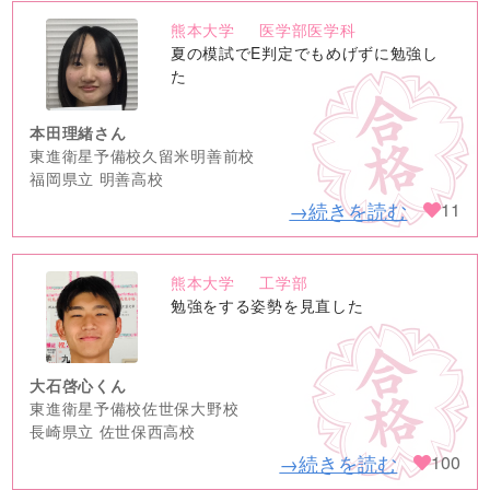
熊本大学
医学部医学科
no
夏の模試でE判定でもめげずに勉強し
image
た
本田理緒さん
東進衛星予備校久留米明善前校
福岡県立 明善高校
→続きを読む
11
熊本大学
工学部
no
勉強をする姿勢を見直した
image
大石啓心くん
東進衛星予備校佐世保大野校
長崎県立 佐世保西高校
→続きを読む
100