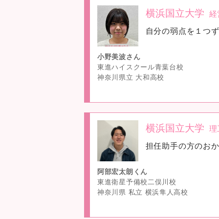
横浜国立大学
経
no
自分の弱点を１つ
image
小野美波さん
東進ハイスクール青葉台校
神奈川県立 大和高校
横浜国立大学
理
no
担任助手の方のおか
image
阿部宏太朗くん
東進衛星予備校二俣川校
神奈川県 私立 横浜隼人高校