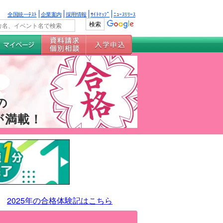
全国統一ﾃｽﾄ
企業案内
採用情報
ｻｲﾄﾏｯﾌﾟ
ﾆｭｰｽﾘﾘｰｽ
の
が満載！
2025年の合格体験記はこちら