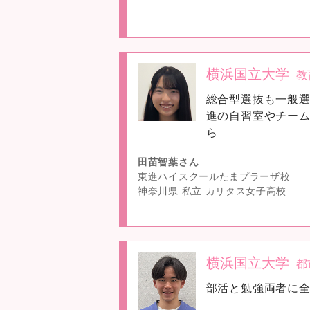
横浜国立大学
教
no
総合型選抜も一般
image
進の自習室やチー
ら
田苗智葉さん
東進ハイスクールたまプラーザ校
神奈川県 私立 カリタス女子高校
横浜国立大学
都
no
部活と勉強両者に
image