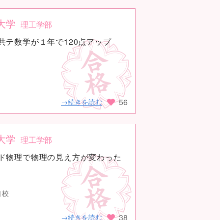
大学
理工学部
共テ数学が１年で120点アップ
56
→続きを読む
大学
理工学部
ド物理で物理の見え方が変わった
口校
38
→続きを読む