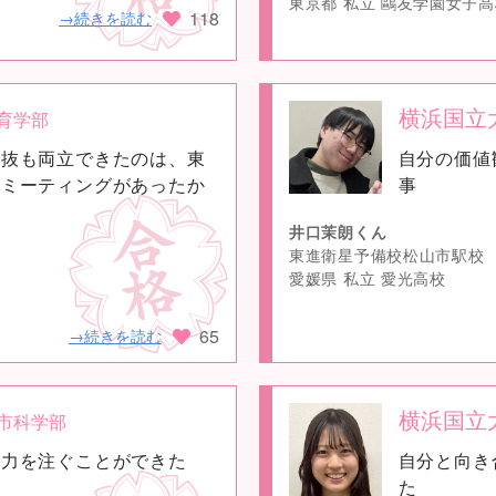
東京都 私立 鷗友学園女子
118
→続きを読む
横浜国立
育学部
no
選抜も両立できたのは、東
自分の価値
image
ムミーティングがあったか
事
井口茉朗くん
東進衛星予備校松山市駅校
愛媛県 私立 愛光高校
65
→続きを読む
横浜国立
市科学部
no
全力を注ぐことができた
自分と向き
image
た