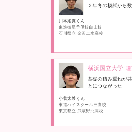
２年冬の模試から
image
川本拓真くん
東進衛星予備校白山校
石川県立 金沢二水高校
横浜国立大学
理
no
基礎の積み重ねが共
image
とにつながった
小菅太希くん
東進ハイスクール三鷹校
東京都立 武蔵野北高校