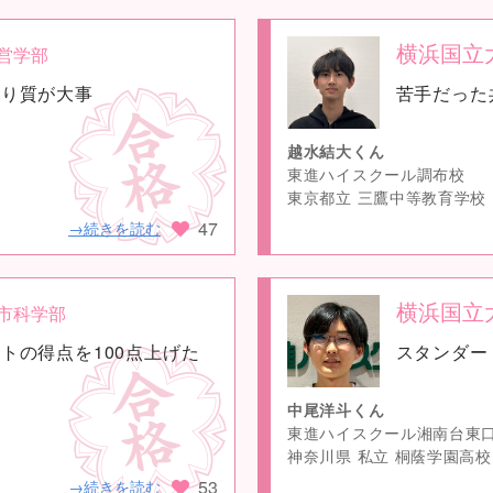
横浜国立
営学部
no
より質が大事
苦手だった
image
越水結大くん
東進ハイスクール調布校
東京都立 三鷹中等教育学校
47
→続きを読む
横浜国立
市科学部
no
トの得点を100点上げた
スタンダー
image
中尾洋斗くん
東進ハイスクール湘南台東
神奈川県 私立 桐蔭学園高校
53
→続きを読む