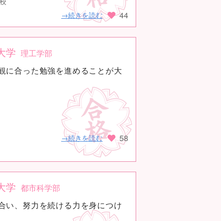
高校
44
→続きを読む
大学
理工学部
観に合った勉強を進めることが大
58
→続きを読む
大学
都市科学部
合い、努力を続ける力を身につけ