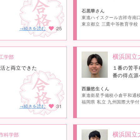
石黒華さん
東進ハイスクール吉祥寺南
東京都立 三鷹中等教育学校
25
→続きを読む
横浜国立
工学部
no
部活と両立できた
１番の苦手
image
番の得点源
西藤悠生くん
東進衛星予備校小倉平和通
福岡県 私立 九州国際大学
31
→続きを読む
横浜国立
市科学部
no