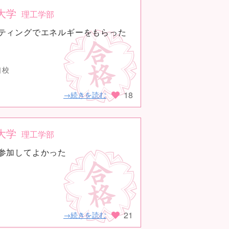
大学
理工学部
ティングでエネルギーをもらった
口校
18
→続きを読む
大学
理工学部
参加してよかった
21
→続きを読む