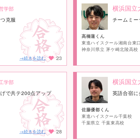
横浜国立
営学部
no
ずつ克服
チームミー
image
高橋蓮くん
東進ハイスクール湘南台東
神奈川県立 茅ケ崎北陵高校
23
→続きを読む
横浜国立
工学部
no
げで共テ200点アップ
英語合宿に
image
佐藤優都くん
東進ハイスクール千葉校
千葉県立 千葉東高校
28
→続きを読む