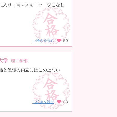
に入り、高マスをコツコツこなし
50
→続きを読む
大学
理工学部
活と勉強の両立にはこの上ない
33
→続きを読む