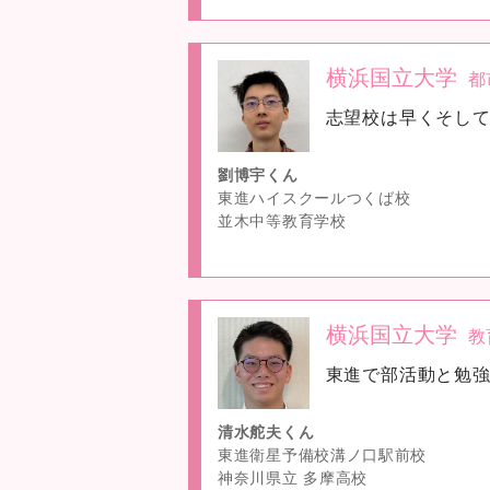
横浜国立大学
都
no
志望校は早くそし
image
劉博宇くん
東進ハイスクールつくば校
並木中等教育学校
横浜国立大学
教
no
東進で部活動と勉
image
清水舵夫くん
東進衛星予備校溝ノ口駅前校
神奈川県立 多摩高校