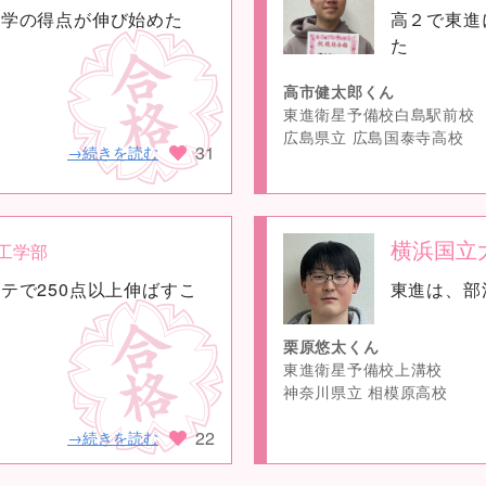
数学の得点が伸び始めた
高２で東進
image
た
高市健太郎くん
東進衛星予備校白島駅前校
広島県立 広島国泰寺高校
31
→続きを読む
横浜国立
工学部
no
テで250点以上伸ばすこ
東進は、部
image
栗原悠太くん
東進衛星予備校上溝校
神奈川県立 相模原高校
22
→続きを読む