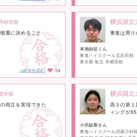
横浜国立
市科学部
no
て慎重に決めること
東進は周り
image
本池由征くん
東進ハイスクール五反田校
東京都 私立 本郷高校
34
→続きを読む
横浜国立
育学部
no
強の両立を実現できた
高３の第１
image
ィングが5
小沢結香さん
東進ハイスクール武蔵小杉