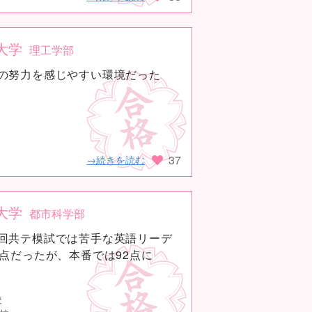
大学
理工学部
の努力を感じやすい環境だった
37
→続きを読む
大学
都市科学部
回共テ模試では苦手な英語リーデ
5点だったが、本番では92点に
校