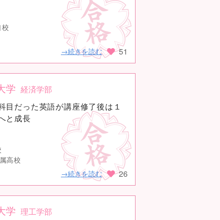
口校
51
→続きを読む
大学
経済学部
科目だった英語が講座修了後は１
へと成長
校
付属高校
26
→続きを読む
大学
理工学部