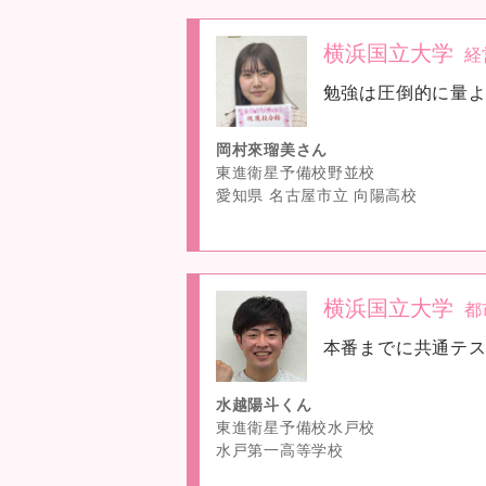
横浜国立大学
経
no
勉強は圧倒的に量
image
岡村來瑠美さん
東進衛星予備校野並校
愛知県 名古屋市立 向陽高校
横浜国立大学
都
no
本番までに共通テス
image
水越陽斗くん
東進衛星予備校水戸校
水戸第一高等学校