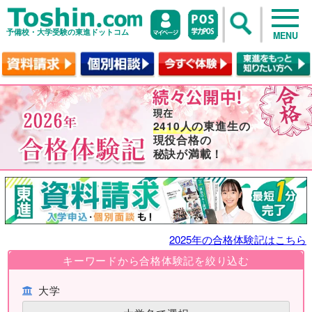
予備校・大学受験の東進ドットコム
MENU
2410人の
東進生の
現役合格の
秘訣が満載！
2025年の合格体験記はこちら
キーワードから合格体験記を絞り込む
大学