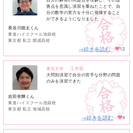
image
善点を意識し演習を重ねたことで、自
分の数学の実力を十分に発揮すること
ができるようになりました
長谷川煌太くん
東進ハイスクール池袋校
東京都 私立 開成高校
→続きを読む
12
東京大学
工学部
no
大問別演習で自分の苦手な分野の問題
image
のみを演習できた
吉田有輝くん
東進ハイスクール池袋校
東京都 私立 海城高校
→続きを読む
4