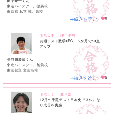
田中豪一くん
東進ハイスクール池袋校
東京都 私立 城北高校
→続きを読む
5
明治大学
理工学部
no
共通テスト数学ⅡBC、５か月で50点
image
アップ
長谷川慶遥くん
東進ハイスクール池袋校
東京都立 文京高校
→続きを読む
5
明治大学
商学部
no
12月の千題テスト日本史で３位にな
image
り成長を実感