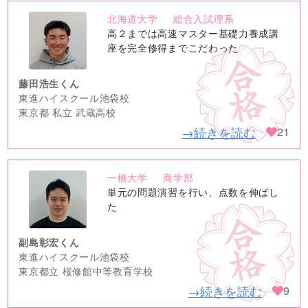
北海道大学
総合入試理系
no
高２までは高速マスター基礎力養成講
image
座を完全修得までこだわった
藤田浩生くん
東進ハイスクール池袋校
東京都 私立 武蔵高校
→続きを読む
21
一橋大学
商学部
no
単元の問題演習を行い、点数を伸ばし
image
た
副島彰宏くん
東進ハイスクール池袋校
東京都立 桜修館中等教育学校
→続きを読む
9