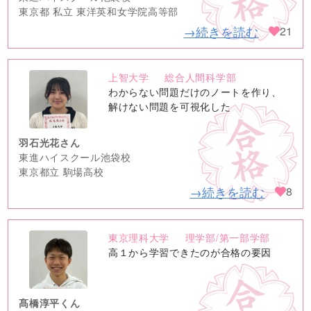
東京都 私立 東洋英和女学院高等部
→続きを読む
21
上智大学
総合人間科学部
no
わからない問題だけのノートを作り、
image
解けない問題を可視化した
羽石光花さん
東進ハイスクール池袋校
東京都立 駒場高校
→続きを読む
8
東京理科大学
理学部/第一部学部
no
高１から学習できたのが合格の要因
image
髙橋淳平くん