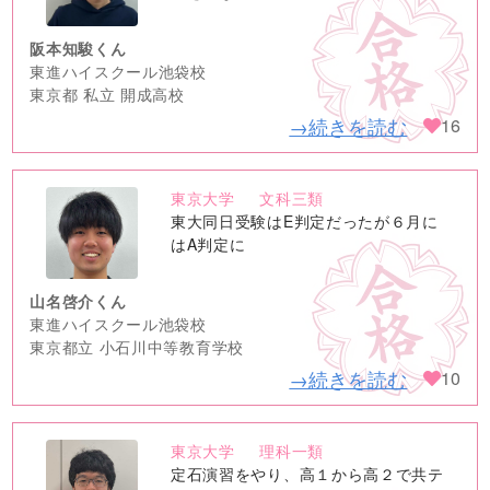
阪本知駿くん
東進ハイスクール池袋校
東京都 私立 開成高校
→続きを読む
16
東京大学
文科三類
no
東大同日受験はE判定だったが６月に
image
はA判定に
山名啓介くん
東進ハイスクール池袋校
東京都立 小石川中等教育学校
→続きを読む
10
東京大学
理科一類
no
定石演習をやり、高１から高２で共テ