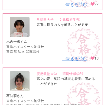
→続きを読む
27
早稲田大学
文化構想学部
no
素直に周りの人を頼ることが必要
image
木内一颯くん
東進ハイスクール池袋校
東京都 私立 武蔵高校
→続きを読む
13
慶應義塾大学
環境情報学部
no
高２の夏に英語の基礎を着実に固める
image
ことができた
葛知萌さん
東進ハイスクール池袋校