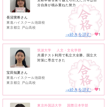
image
分自身が積み重ねた努力
長沼実希さん
東進ハイスクール池袋校
東京都立 戸山高校
→続きを読む
1
筑波大学
人文・文化学群
no
共通テスト利用で私立大全勝。国立大
image
対策に専念できた
宝田知夏さん
東進ハイスクール池袋校
東京都立 戸山高校
→続きを読む
1
東京外国語大学
国際日本学部