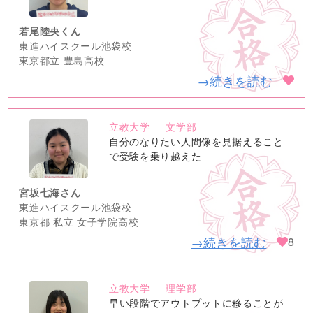
若尾陸央くん
東進ハイスクール池袋校
東京都立 豊島高校
→続きを読む
立教大学
文学部
no
自分のなりたい人間像を見据えること
image
で受験を乗り越えた
宮坂七海さん
東進ハイスクール池袋校
東京都 私立 女子学院高校
→続きを読む
8
立教大学
理学部
no
早い段階でアウトプットに移ることが