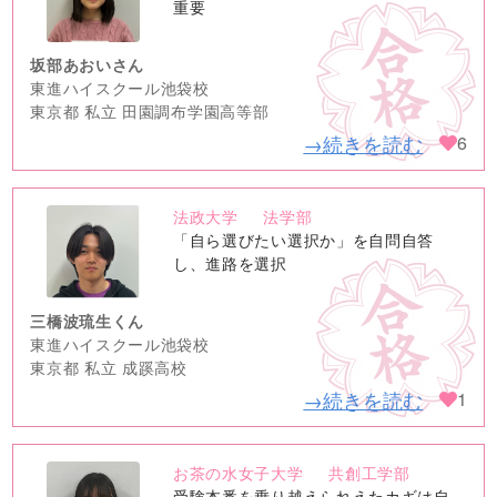
image
重要
坂部あおいさん
東進ハイスクール池袋校
東京都 私立 田園調布学園高等部
→続きを読む
6
法政大学
法学部
no
「自ら選びたい選択か」を自問自答
image
し、進路を選択
三橋波琉生くん
東進ハイスクール池袋校
東京都 私立 成蹊高校
→続きを読む
1
お茶の水女子大学
共創工学部
no
受験本番を乗り越えられえたカギは自