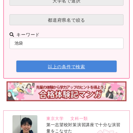
大学名で選択
都道府県名で絞る
キーワード
以上の条件で検索
東京大学
文科一類
no
第一志望校対策演習講座で十分な演習
image
量をこなせた