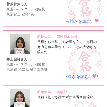
菅原徠夢くん
東進ハイスクール池袋校
東京都立 豊島高校
→続きを読む
9
明治大学
国際日本学部
no
目標から逆算して計画を立て、毎日の
image
努力を積み重ねていくことの大切さを
学んだ
井上聖羅さん
東進ハイスクール池袋校
東京都 私立 山脇学園高校
→続きを読む
10
明治大学
農学部
no
直前６割でも諦めずに本番８割達成
image