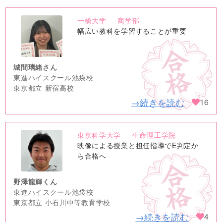
一橋大学
商学部
no
幅広い教科を学習することが重要
image
城間璃緒さん
東進ハイスクール池袋校
東京都立 新宿高校
→続きを読む
16
東京科学大学
生命理工学院
no
映像による授業と担任指導でE判定か
image
ら合格へ
野澤龍輝くん
東進ハイスクール池袋校
東京都立 小石川中等教育学校
→続きを読む
4