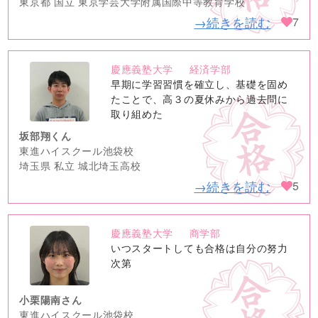
東京都 国立 東京学芸大学附属国際中等教育学校
→続きを読む
7
慶應義塾大学
経済学部
no
早期に学習習慣を確立し、基礎を固め
image
たことで、高３の夏休みから過去問に
取り組めた
坂部翔くん
東進ハイスクール池袋校
埼玉県 私立 城北埼玉高校
→続きを読む
5
慶應義塾大学
商学部
no
いつスタートしても合格は自分の努力
image
次第
小栗陽南さん
東進ハイスクール池袋校