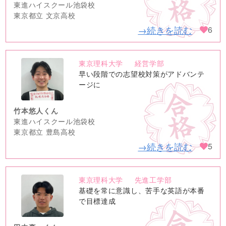
東進ハイスクール池袋校
東京都立 文京高校
→続きを読む
6
東京理科大学
経営学部
no
早い段階での志望校対策がアドバンテ
image
ージに
竹本悠人くん
東進ハイスクール池袋校
東京都立 豊島高校
→続きを読む
5
東京理科大学
先進工学部
no
基礎を常に意識し、苦手な英語が本番
image
で目標達成