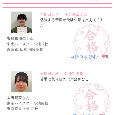
早稲田大学
基幹理工学部
no
勉強する習慣が受験生活を支えてくれ
image
た
安崎真那仁くん
東進ハイスクール池袋校
東京都 私立 獨協高校
→続きを読む
6
早稲田大学
社会科学部
no
苦手に取り組めば力は伸びる
image
大野瑠菜さん
東進ハイスクール池袋校
東京都立 戸山高校