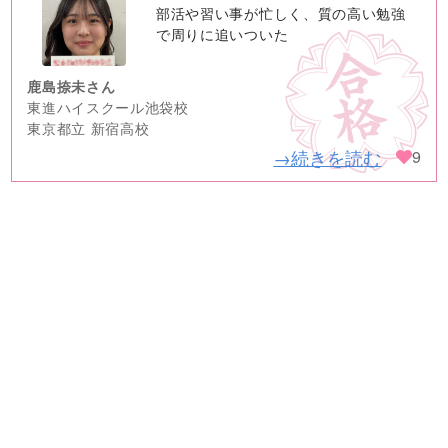
no
部活や習い事が忙しく、質の高い勉強
image
で周りに追いついた
鹿島捺未さん
東進ハイスクール池袋校
東京都立 新宿高校
→続きを読む
9
2025年の合格体験記はこちら
キミの高校に対応！東進の個別指導コース
90日先まで大胆予報！ 全国学校のお天気
高校無償化丸わかり！高校授業料無償化 情報サイト
受験生必見！ 大学情報・入試情報
きっと元気になる Proverb格言
将来の夢や進路を見つけよう 未来発見サイト