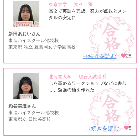
東京大学
文科二類
no
高２で英語を完成。努力が点数とメン
image
タルの安定に
新田あおいさん
東進ハイスクール池袋校
東京都 私立 豊島岡女子学園高校
→続きを読む
25
北海道大学
総合入試理系
no
志を高めるワークショップなどに参加
image
し、勉強の軸を作れた
粕谷美澄さん
東進ハイスクール池袋校
東京都立 日比谷高校
→続きを読む
5