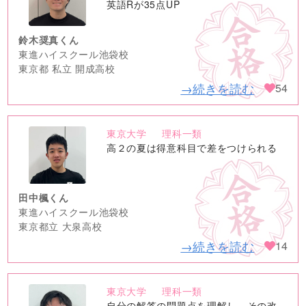
image
英語Rが35点UP
鈴木奨真くん
東進ハイスクール池袋校
東京都 私立 開成高校
→続きを読む
54
東京大学
理科一類
no
高２の夏は得意科目で差をつけられる
image
田中楓くん
東進ハイスクール池袋校
東京都立 大泉高校
→続きを読む
14
東京大学
理科一類
no
自分の解答の問題点を理解し、その改