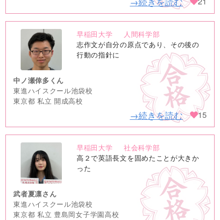
→続きを読む
21
早稲田大学
人間科学部
no
志作文が自分の原点であり、その後の
image
行動の指針に
中ノ瀬倖多くん
東進ハイスクール池袋校
東京都 私立 開成高校
→続きを読む
15
早稲田大学
社会科学部
no
高２で英語長文を固めたことが大きか
image
った
武者夏凛さん
東進ハイスクール池袋校
東京都 私立 豊島岡女子学園高校