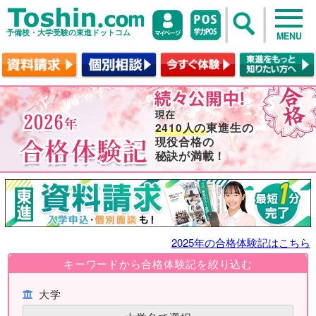
予備校・大学受験の東進ドットコム
MENU
2410人の
東進生の
現役合格の
秘訣が満載！
2025年の合格体験記はこちら
キーワードから合格体験記を絞り込む
大学