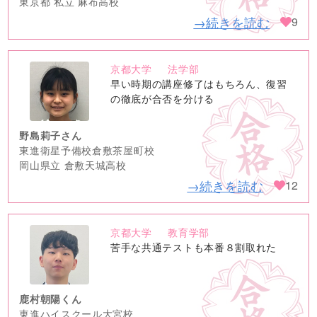
東京都 私立 麻布高校
→続きを読む
9
京都大学
法学部
no
早い時期の講座修了はもちろん、復習
image
の徹底が合否を分ける
野島莉子さん
東進衛星予備校倉敷茶屋町校
岡山県立 倉敷天城高校
→続きを読む
12
京都大学
教育学部
no
苦手な共通テストも本番８割取れた
image
鹿村朝陽くん
東進ハイスクール大宮校