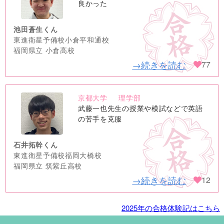
image
良かった
池田蒼生くん
東進衛星予備校小倉平和通校
福岡県立 小倉高校
→続きを読む
77
京都大学
理学部
no
武藤一也先生の授業や模試などで英語
image
の苦手を克服
石井拓幹くん
東進衛星予備校福岡大橋校
福岡県立 筑紫丘高校
→続きを読む
12
2025年の合格体験記はこちら