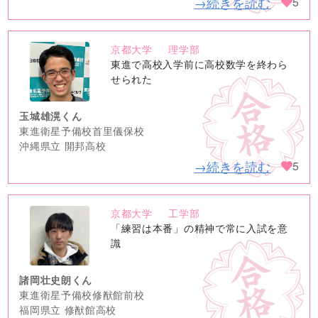
→続きを読む
5
京都大学
理学部
no
東進で高校入学前に高校数学を終わら
image
せられた
玉城雄滉くん
東進衛星予備校首里儀保校
沖縄県立 開邦高校
→続きを読む
5
京都大学
工学部
no
「練習は本番」の精神で常に入試を意
image
識
諸岡壮史朗くん
東進衛星予備校修猷館前校
福岡県立 修猷館高校