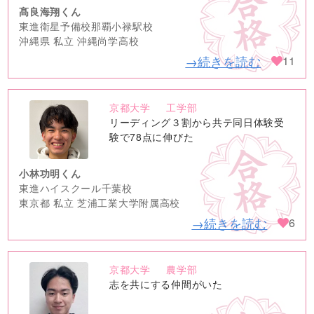
髙良海翔くん
東進衛星予備校那覇小禄駅校
沖縄県 私立 沖縄尚学高校
→続きを読む
11
京都大学
工学部
no
リーディング３割から共テ同日体験受
image
験で78点に伸びた
小林功明くん
東進ハイスクール千葉校
東京都 私立 芝浦工業大学附属高校
→続きを読む
6
京都大学
農学部
no
志を共にする仲間がいた
image