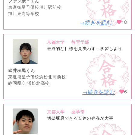
ファン康平くん
東進衛星予備校旭川駅前校
旭川東高等学校
→続きを読む
18
京都大学
教育学部
no
最終的な目標を見失わず、学習しよう
image
武井稜馬くん
東進衛星予備校浜松北高前校
静岡県立 浜松北高校
→続きを読む
6
京都大学
薬学部
no
切磋琢磨できる友達の存在が大事
image