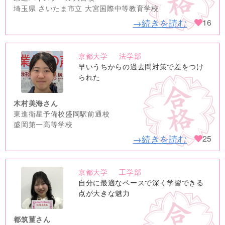
埼玉県 さいたま市立 大宮国際中等教育学校
→続きを読む
16
京都大学
法学部
no
早いうちからの過去問対策で差をつけ
image
られた
木村美海さん
東進衛星予備校盛岡駅前通校
盛岡第一高等学校
→続きを読む
25
京都大学
工学部
no
自分に最適なペースで深く学習できる
image
点が大きな魅力
都筑菫さん