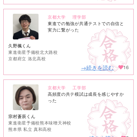
京都大学
理学部
no
東進での勉強が共通テストでの自信と
image
実力に繋がった
久野楓くん
東進衛星予備校北大路校
京都府立 洛北高校
→続きを読む
16
京都大学
工学部
no
高頻度の共テ模試は成長を感じやすか
image
った
宗村蒼辰くん
東進衛星予備校熊本味噌天神校
熊本県 私立 真和高校