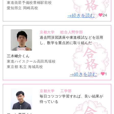
東進衛星予備校豊橋駅前校
愛知県立 岡崎高校
→続きを読む
24
京都大学
総合人間学部
no
過去問演習講座や東進模試などを活用
image
し、数学を重点的に取り組んだ
三木峻介くん
東進ハイスクール高田馬場校
東京都 私立 海城高校
→続きを読む
1
京都大学
工学部
no
毎日コツコツ学習すれば、良い結果が
image
待っている