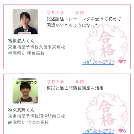
京都大学
工学部
no
記述論述トレーニングを受けて初めて
image
国語ができるようになった
宮原悠人くん
東進衛星予備校久留米東町校
福岡県立 明善高校
→続きを読む
7
京都大学
工学部
no
模試と過去問演習講座を活用
image
秋久真輝くん
東進衛星予備校沼津駅南口校
静岡県立 沼津東高校
→続きを読む
8