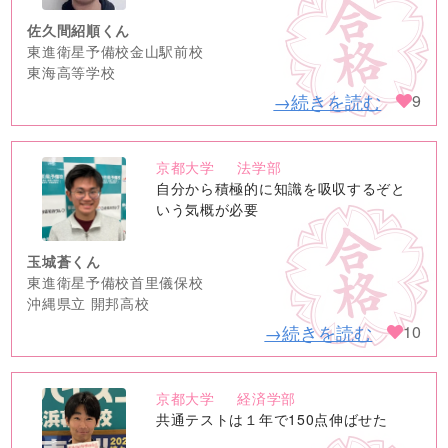
佐久間紹順くん
東進衛星予備校金山駅前校
東海高等学校
→続きを読む
9
京都大学
法学部
no
自分から積極的に知識を吸収するぞと
image
いう気概が必要
玉城蒼くん
東進衛星予備校首里儀保校
沖縄県立 開邦高校
→続きを読む
10
京都大学
経済学部
no
共通テストは１年で150点伸ばせた
image