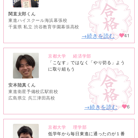
関直太郎くん
東進ハイスクール海浜幕張校
千葉県 私立 渋谷教育学園幕張高校
→続きを読む
41
京都大学
経済学部
no
「こなす」ではなく「やり切る」よう
image
に取り組もう
安本陸真くん
東進衛星予備校広駅前校
広島県立 呉三津田高校
→続きを読む
6
京都大学
理学部
no
低学年から毎日東進に通ったのが１番