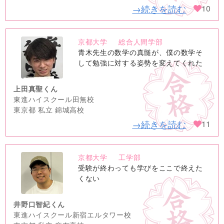
→続きを読む
10
京都大学
総合人間学部
no
青木先生の数学の真髄が、僕の数学そ
image
して勉強に対する姿勢を変えてくれた
上田真聖くん
東進ハイスクール田無校
東京都 私立 錦城高校
→続きを読む
11
京都大学
工学部
no
受験が終わっても学びをここで終えた
image
くない
井野口智紀くん
東進ハイスクール新宿エルタワー校