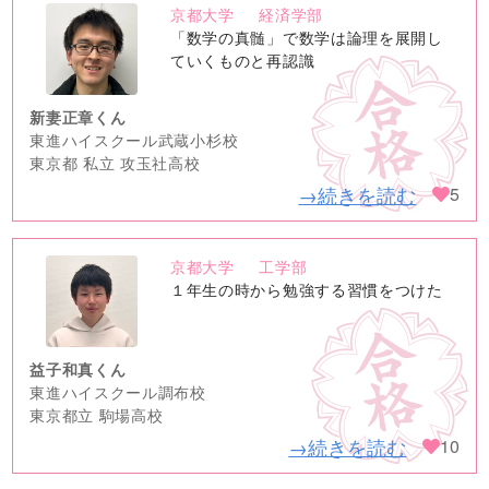
京都大学
経済学部
no
「数学の真髄」で数学は論理を展開し
image
ていくものと再認識
新妻正章くん
東進ハイスクール武蔵小杉校
東京都 私立 攻玉社高校
→続きを読む
5
京都大学
工学部
no
１年生の時から勉強する習慣をつけた
image
益子和真くん
東進ハイスクール調布校
東京都立 駒場高校
→続きを読む
10