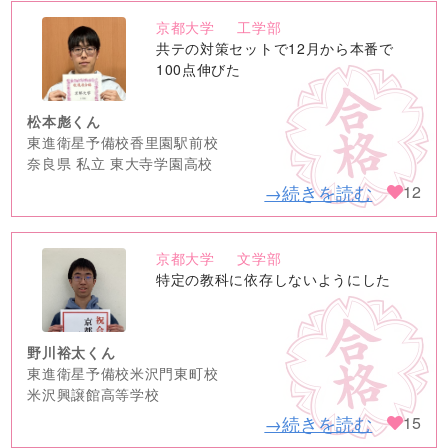
京都大学
工学部
no
共テの対策セットで12月から本番で
image
100点伸びた
松本彪くん
東進衛星予備校香里園駅前校
奈良県 私立 東大寺学園高校
→続きを読む
12
京都大学
文学部
no
特定の教科に依存しないようにした
image
野川裕太くん
東進衛星予備校米沢門東町校
米沢興譲館高等学校
→続きを読む
15