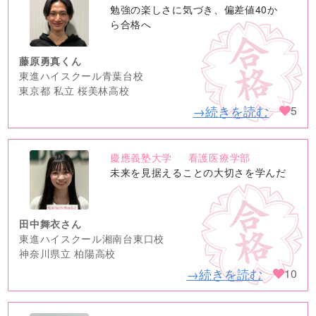
no
勉強の楽しさに気づき、偏差値40か
image
ら合格へ
藤原勇真くん
東進ハイスクール青葉台校
東京都 私立 桜美林高校
→続きを読む
5
慶應義塾大学
看護医療学部
no
未来を見据えることの大切さを学んだ
image
田中舞衣さん
東進ハイスクール湘南台東口校
神奈川県立 柏陽高校
→続きを読む
10