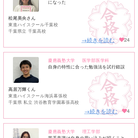
image
になった
松尾美央さん
東進ハイスクール千葉校
千葉県立 千葉高校
→続きを読む
24
慶應義塾大学
医学部医学科
no
自身の特性に合った勉強法を試行錯誤
image
高居万輝くん
東進ハイスクール海浜幕張校
千葉県 私立 渋谷教育学園幕張高校
→続きを読む
4
慶應義塾大学
理工学部
no
苦手意識は自身の思い込みが招くこと