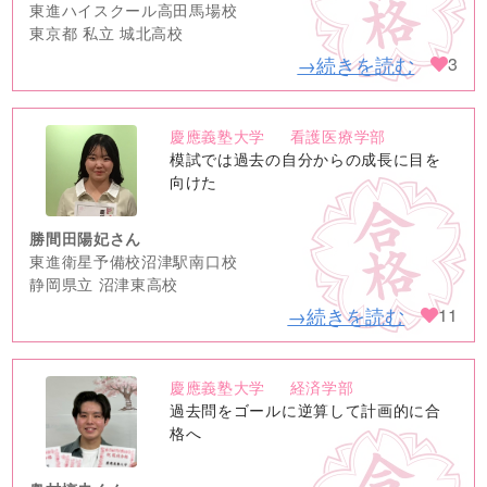
東進ハイスクール高田馬場校
東京都 私立 城北高校
→続きを読む
3
慶應義塾大学
看護医療学部
no
模試では過去の自分からの成長に目を
image
向けた
勝間田陽妃さん
東進衛星予備校沼津駅南口校
静岡県立 沼津東高校
→続きを読む
11
慶應義塾大学
経済学部
no
過去問をゴールに逆算して計画的に合
image
格へ