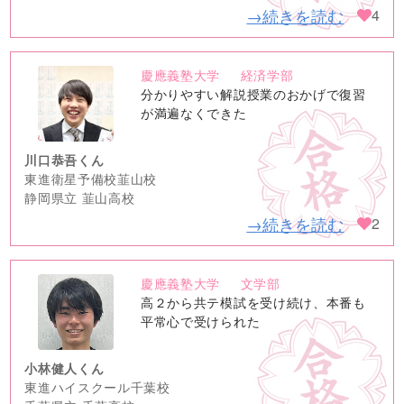
→続きを読む
4
慶應義塾大学
経済学部
no
分かりやすい解説授業のおかげで復習
image
が満遍なくできた
川口恭吾くん
東進衛星予備校韮山校
静岡県立 韮山高校
→続きを読む
2
慶應義塾大学
文学部
no
高２から共テ模試を受け続け、本番も
image
平常心で受けられた
小林健人くん
東進ハイスクール千葉校