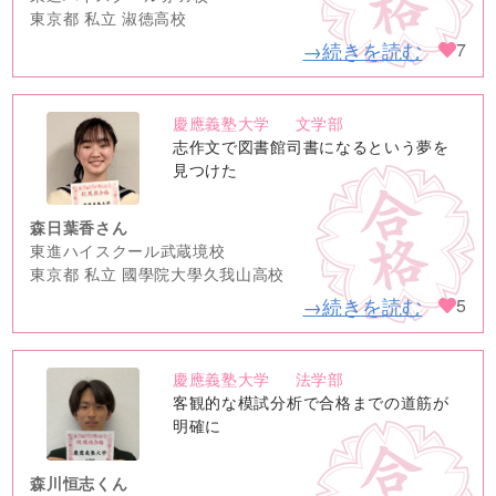
東京都 私立 淑徳高校
→続きを読む
7
慶應義塾大学
文学部
no
志作文で図書館司書になるという夢を
image
見つけた
森日葉香さん
東進ハイスクール武蔵境校
東京都 私立 國學院大學久我山高校
→続きを読む
5
慶應義塾大学
法学部
no
客観的な模試分析で合格までの道筋が
image
明確に
森川恒志くん