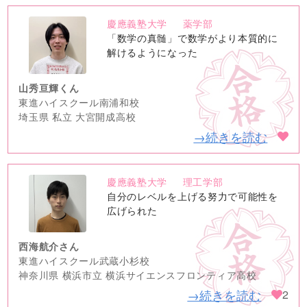
慶應義塾大学
薬学部
no
「数学の真髄」で数学がより本質的に
image
解けるようになった
山秀亘輝くん
東進ハイスクール南浦和校
埼玉県 私立 大宮開成高校
→続きを読む
慶應義塾大学
理工学部
no
自分のレベルを上げる努力で可能性を
image
広げられた
西海航介さん
東進ハイスクール武蔵小杉校
神奈川県 横浜市立 横浜サイエンスフロンティア高校
→続きを読む
2