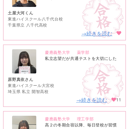
土屋大河くん
東進ハイスクール八千代台校
千葉県立 八千代高校
→続きを読む
慶應義塾大学
薬学部
no
私立志望だが共通テストを大切にした
image
原野真依さん
東進ハイスクール大宮校
埼玉県 私立 開智高校
→続きを読む
11
慶應義塾大学
理工学部
no
高２の冬期合宿以降、毎日登校が習慣