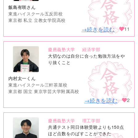
飯島有咲さん
東進ハイスクール五反田校
東京都 私立 立教女学院高校
→続きを読む
11
慶應義塾大学
経済学部
no
大切なのは自分に合った勉強方法をや
image
り抜くこと
内村太一くん
東進ハイスクール三軒茶屋校
東京都 国立 東京学芸大学附属高校
→続きを読む
2
慶應義塾大学
理工学部
no
共通テスト同日体験受験よりも150点
image
ほど点数をのばすことができた