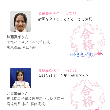
慶應義塾大学
文学部
no
計画を立てることがとにかく大切
image
加藤夏海さん
東進ハイスクール北千住校
東京都立 向丘高校
→続きを読む
2
慶應義塾大学
商学部
no
先取りは１、２年生が鍵だった
image
北畠海光さん
東進衛星予備校鹿児島中央駅西口校
鹿児島県 私立 樟南高校