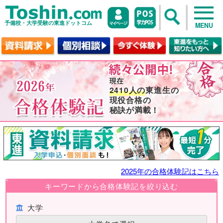
予備校・大学受験の東進ドットコム
MENU
2410人の
東進生の
現役合格の
秘訣が満載！
2025年の合格体験記はこちら
キーワードから合格体験記を絞り込む
大学