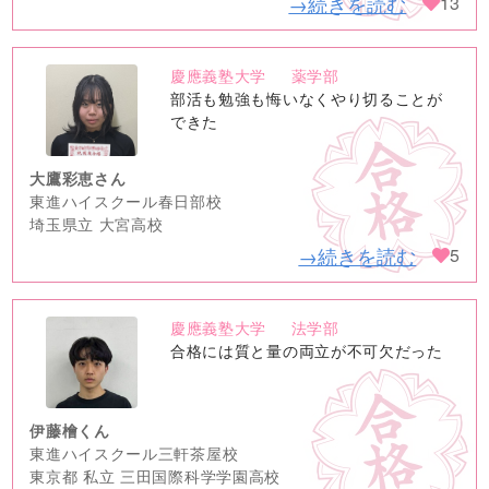
→続きを読む
13
慶應義塾大学
薬学部
no
部活も勉強も悔いなくやり切ることが
image
できた
大鷹彩恵さん
東進ハイスクール春日部校
埼玉県立 大宮高校
→続きを読む
5
慶應義塾大学
法学部
no
合格には質と量の両立が不可欠だった
image
伊藤檜くん
東進ハイスクール三軒茶屋校
東京都 私立 三田国際科学学園高校