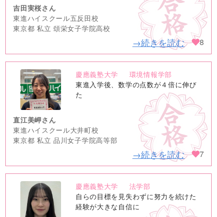
吉田実桜さん
東進ハイスクール五反田校
東京都 私立 頌栄女子学院高校
→続きを読む
8
慶應義塾大学
環境情報学部
no
東進入学後、数学の点数が４倍に伸び
image
た
直江美岬さん
東進ハイスクール大井町校
東京都 私立 品川女子学院高等部
→続きを読む
7
慶應義塾大学
法学部
no
自らの目標を見失わずに努力を続けた
image
経験が大きな自信に