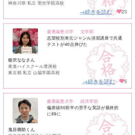
神奈川県 私立 聖光学院高校
→続きを読む
23
慶應義塾大学
文学部
no
志望校別単元ジャンル演習講座で共通
image
テストが40点伸びた
栃沢ななさん
東進ハイスクール豊洲校
東京都 私立 山脇学園高校
→続きを読む
5
慶應義塾大学
経済学部
no
偏差値50前半の苦手な英語が最終的
image
に69に
鬼目樹助くん