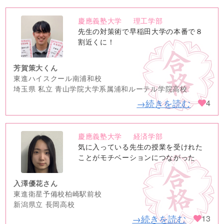
慶應義塾大学
理工学部
no
先生の対策術で早稲田大学の本番で８
image
割近くに！
芳賀策大くん
東進ハイスクール南浦和校
埼玉県 私立 青山学院大学系属浦和ルーテル学院高校
→続きを読む
4
慶應義塾大学
経済学部
no
気に入っている先生の授業を受けれた
image
ことがモチベーションにつながった
入澤優花さん
東進衛星予備校柏崎駅前校
新潟県立 長岡高校
→続きを読む
13