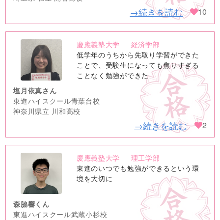
→続きを読む
10
慶應義塾大学
経済学部
no
低学年のうちから先取り学習ができた
image
ことで、受験生になっても焦りすぎる
ことなく勉強ができた
塩月依真さん
東進ハイスクール青葉台校
神奈川県立 川和高校
→続きを読む
2
慶應義塾大学
理工学部
no
東進のいつでも勉強ができるという環
image
境を大切に
森脇響くん
東進ハイスクール武蔵小杉校