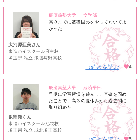
慶應義塾大学
文学部
no
高３までに基礎固めをやっておいてよ
image
かった
大河原亜美さん
東進ハイスクール府中校
埼玉県 私立 淑徳与野高校
→続きを読む
4
慶應義塾大学
経済学部
no
早期に学習習慣を確立し、基礎を固め
image
たことで、高３の夏休みから過去問に
取り組めた
坂部翔くん
東進ハイスクール池袋校
埼玉県 私立 城北埼玉高校
→続きを読む
5