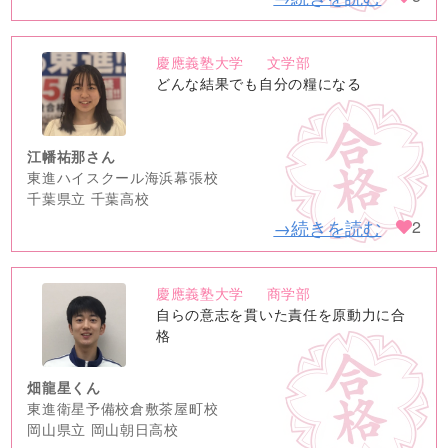
慶應義塾大学
文学部
no
どんな結果でも自分の糧になる
image
江幡祐那さん
東進ハイスクール海浜幕張校
千葉県立 千葉高校
→続きを読む
2
慶應義塾大学
商学部
no
自らの意志を貫いた責任を原動力に合
image
格
畑龍星くん
東進衛星予備校倉敷茶屋町校
岡山県立 岡山朝日高校