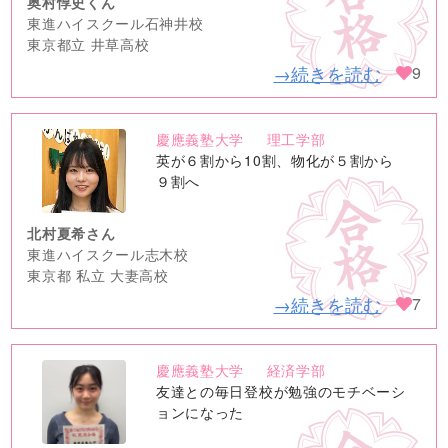
奥村惇史くん
東進ハイスクール石神井校
東京都立 井草高校
→続きを読む
9
慶應義塾大学
理工学部
no
英が６割から10割、物化が５割から
image
９割へ
北村夏希さん
東進ハイスクール志木校
東京都 私立 大妻高校
→続きを読む
7
慶應義塾大学
経済学部
no
友達との毎日登校が勉強のモチベーシ
image
ョンになった