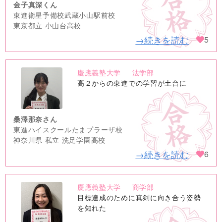
金子真深くん
東進衛星予備校武蔵小山駅前校
東京都立 小山台高校
→続きを読む
5
慶應義塾大学
法学部
no
高２からの東進での学習が土台に
image
桑澤那奈さん
東進ハイスクールたまプラーザ校
神奈川県 私立 洗足学園高校
→続きを読む
6
慶應義塾大学
商学部
no
目標達成のために真剣に向き合う姿勢
image
を知れた