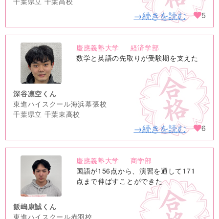
千葉県立 千葉高校
→続きを読む
5
慶應義塾大学
経済学部
no
数学と英語の先取りが受験期を支えた
image
深谷凛空くん
東進ハイスクール海浜幕張校
千葉県立 千葉東高校
→続きを読む
6
慶應義塾大学
商学部
no
国語が156点から、演習を通して171
image
点まで伸ばすことができた
飯嶋康誠くん
東進ハイスクール赤羽校