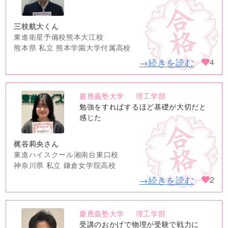
image
三枝航大くん
東進衛星予備校熊本大江校
熊本県 私立 熊本学園大学付属高校
→続きを読む
4
慶應義塾大学
理工学部
no
勉強をすればするほど基礎が大切だと
image
感じた
梶谷莉央さん
東進ハイスクール湘南台東口校
神奈川県 私立 鎌倉女学院高校
→続きを読む
2
慶應義塾大学
理工学部
no
受講のおかげで物理が受験で戦力に