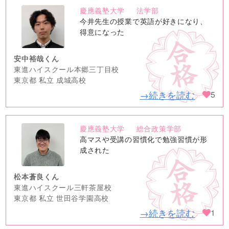
慶應義塾大学
法学部
no
今井先生の授業で英語が好きになり、
image
得意になった
安中裕哉くん
東進ハイスクール本郷三丁目校
東京都 私立 成城高校
→続きを読む
5
慶應義塾大学
総合政策学部
no
高マスや受講の習慣化で勉強習慣が形
image
成された
松本蒼良くん
東進ハイスクール三軒茶屋校
東京都 私立 世田谷学園高校
→続きを読む
1