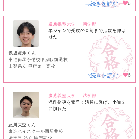
→続きを読む
6
慶應義塾大学
商学部
no
単ジャンで受験の直前まで点数を伸ば
image
せた
保坂凌歩くん
東進衛星予備校甲府駅前通校
山梨県立 甲府第一高校
→続きを読む
6
慶應義塾大学
法学部
no
添削指導を素早く演習に繋げ、小論文
image
に慣れた
及川大空くん
東進ハイスクール西新井校
埼玉県 私立 開智高校