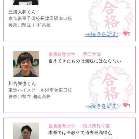
三浦大和くん
東進衛星予備校長津田駅南口校
神奈川県立 川和高校
→続きを読む
2
慶應義塾大学
理工学部
no
蓄えてきたものは無駄にはならない
image
川合智也くん
東進ハイスクール湘南台東口校
神奈川県立 湘南高校
→続きを読む
1
慶應義塾大学
環境情報学部
no
本番では全教科で過去最高得点