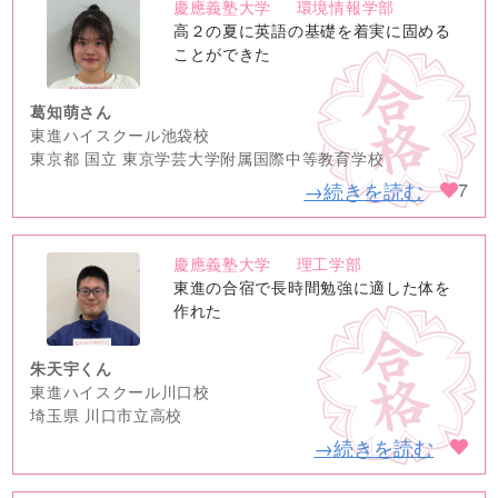
慶應義塾大学
環境情報学部
no
高２の夏に英語の基礎を着実に固める
image
ことができた
葛知萌さん
東進ハイスクール池袋校
東京都 国立 東京学芸大学附属国際中等教育学校
→続きを読む
7
慶應義塾大学
理工学部
no
東進の合宿で長時間勉強に適した体を
image
作れた
朱天宇くん
東進ハイスクール川口校
埼玉県 川口市立高校
→続きを読む