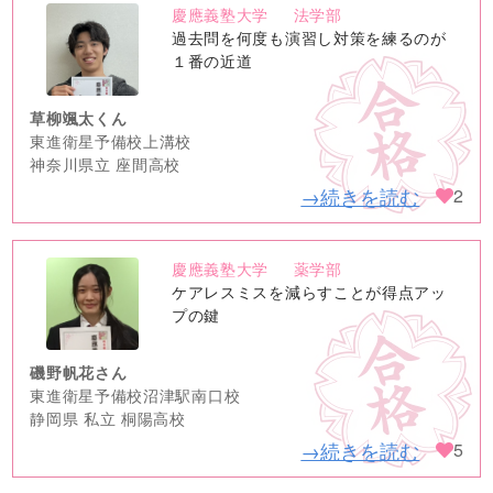
慶應義塾大学
法学部
no
過去問を何度も演習し対策を練るのが
image
１番の近道
草柳颯太くん
東進衛星予備校上溝校
神奈川県立 座間高校
→続きを読む
2
慶應義塾大学
薬学部
no
ケアレスミスを減らすことが得点アッ
image
プの鍵
磯野帆花さん
東進衛星予備校沼津駅南口校
静岡県 私立 桐陽高校
→続きを読む
5