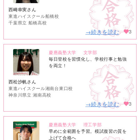
西崎幸実さん
東進ハイスクール船橋校
千葉県立 船橋高校
→続きを読む
3
慶應義塾大学
文学部
no
毎日登校を習慣化し、学校行事と勉強
image
を両立！
西松沙帆さん
東進ハイスクール湘南台東口校
神奈川県立 湘南高校
→続きを読む
3
慶應義塾大学
理工学部
no
早めに全範囲を予習。模試復習の質を
image
上げて合格へ