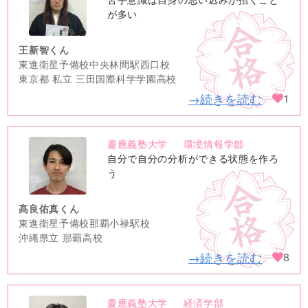
image
が多い
王新智くん
東進衛星予備校中央林間駅西口校
東京都 私立 三田国際科学学園高校
→続きを読む
1
慶應義塾大学
環境情報学部
no
自分で自分の分析ができる状態を作ろ
image
う
髙良佑真くん
東進衛星予備校那覇小禄駅校
沖縄県立 那覇高校
→続きを読む
8
慶應義塾大学
経済学部