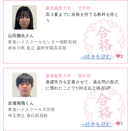
慶應義塾大学
文学部
no
高３夏までに余裕を持てる教科を持と
image
う
山田梛央さん
東進ハイスクールセンター南駅前校
神奈川県 私立 森村学園高等部
→続きを読む
2
慶應義塾大学
商学部
no
基礎学力を定着させて、過去問の形式
image
に慣れたことで100点以上得点UP
吉場海飛くん
東進ハイスクール大宮校
埼玉県立 春日部高校
→続きを読む
7