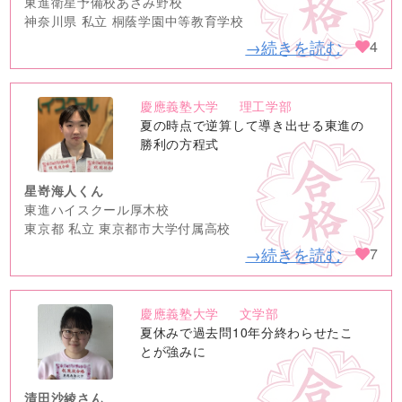
東進衛星予備校あざみ野校
神奈川県 私立 桐蔭学園中等教育学校
→続きを読む
4
慶應義塾大学
理工学部
no
夏の時点で逆算して導き出せる東進の
image
勝利の方程式
星嵜海人くん
東進ハイスクール厚木校
東京都 私立 東京都市大学付属高校
→続きを読む
7
慶應義塾大学
文学部
no
夏休みで過去問10年分終わらせたこ
image
とが強みに
清田沙綾さん