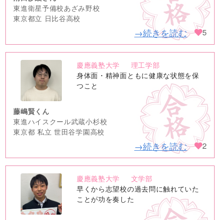
東進衛星予備校あざみ野校
東京都立 日比谷高校
→続きを読む
5
慶應義塾大学
理工学部
no
身体面・精神面ともに健康な状態を保
image
つこと
藤嶋賢くん
東進ハイスクール武蔵小杉校
東京都 私立 世田谷学園高校
→続きを読む
2
慶應義塾大学
文学部
no
早くから志望校の過去問に触れていた
image
ことが功を奏した