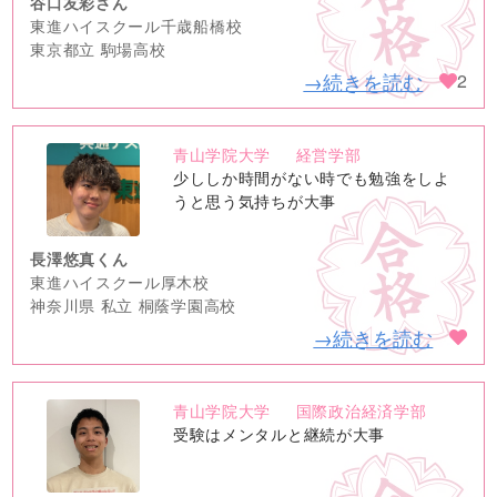
谷口友彩さん
東進ハイスクール千歳船橋校
東京都立 駒場高校
→続きを読む
2
青山学院大学
経営学部
no
少ししか時間がない時でも勉強をしよ
image
うと思う気持ちが大事
長澤悠真くん
東進ハイスクール厚木校
神奈川県 私立 桐蔭学園高校
→続きを読む
青山学院大学
国際政治経済学部
no
受験はメンタルと継続が大事
image