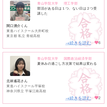
青山学院大学
理工学部
no
部活がある日は１つ、ない日は２つ受
image
講した
関口湧介くん
東進ハイスクール大井町校
東京都 私立 青稜高校
→続きを読む
6
青山学院大学
国際政治経済学部
no
夏休みの過ごし方次第で結果は変わる
image
北林遙花さん
東進ハイスクール平塚校
神奈川県立 平塚江南高校
→続きを読む
2