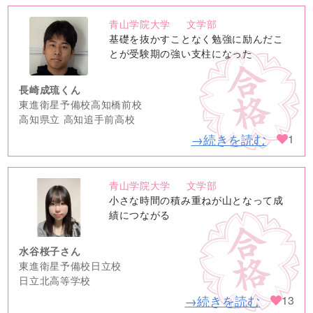
青山学院大学
文学部
no
基礎を抜かすことなく勉強に励んだこ
image
とが受験期の強い支柱になった
長崎成琉くん
東進衛星予備校高知橋前校
高知県立 高知追手前高校
→続きを読む
1
青山学院大学
文学部
no
小さな時間の積み重ねが山となって成
image
績につながる
水谷桜子さん
東進衛星予備校日立校
日立北高等学校
→続きを読む
13