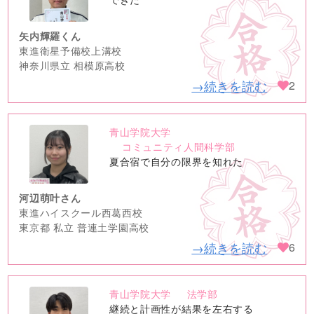
image
矢内輝羅くん
東進衛星予備校上溝校
神奈川県立 相模原高校
→続きを読む
2
青山学院大学
no
コミュニティ人間科学部
image
夏合宿で自分の限界を知れた
河辺萌叶さん
東進ハイスクール西葛西校
東京都 私立 普連土学園高校
→続きを読む
6
青山学院大学
法学部
no
継続と計画性が結果を左右する