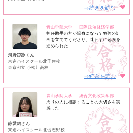
→続きを読む
青山学院大学
国際政治経済学部
no
担任助手の方が親身になって勉強の計
image
画を立ててくださり、迷わずに勉強を
進められた
河野諒詠くん
東進ハイスクール北千住校
東京都立 小松川高校
→続きを読む
青山学院大学
総合文化政策学部
no
周りの人に相談することの大切さを実
image
感した
静愛結さん
東進ハイスクール北習志野校