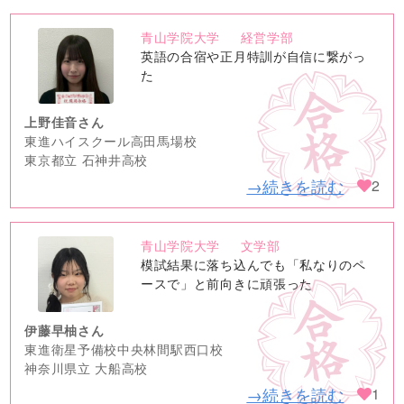
青山学院大学
経営学部
no
英語の合宿や正月特訓が自信に繋がっ
image
た
上野佳音さん
東進ハイスクール高田馬場校
東京都立 石神井高校
→続きを読む
2
青山学院大学
文学部
no
模試結果に落ち込んでも「私なりのペ
image
ースで」と前向きに頑張った
伊藤早柚さん
東進衛星予備校中央林間駅西口校
神奈川県立 大船高校
→続きを読む
1