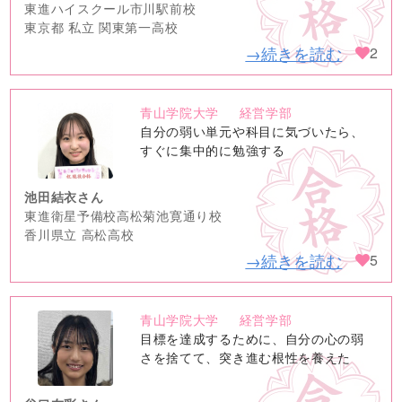
東進ハイスクール市川駅前校
東京都 私立 関東第一高校
→続きを読む
2
青山学院大学
経営学部
no
自分の弱い単元や科目に気づいたら、
image
すぐに集中的に勉強する
池田結衣さん
東進衛星予備校高松菊池寛通り校
香川県立 高松高校
→続きを読む
5
青山学院大学
経営学部
no
目標を達成するために、自分の心の弱
image
さを捨てて、突き進む根性を養えた