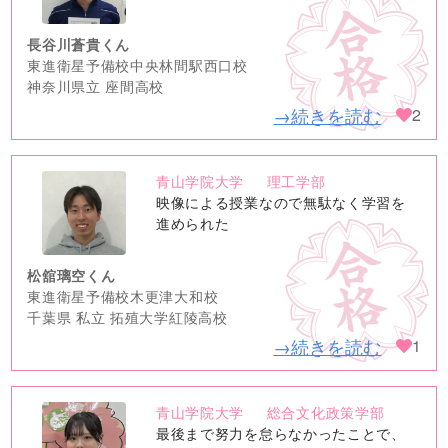
長谷川蒼貴くん
東進衛星予備校中央林間駅西口校
神奈川県立 座間高校
→続きを読む
2
青山学院大学
理工学部
no
映像による授業なので無駄なく学習を
image
進められた
松舘璃空くん
東進衛星予備校木更津大和校
千葉県 私立 拓殖大学紅陵高校
→続きを読む
1
青山学院大学
総合文化政策学部
no
最後まで努力を怠らなかったことで、