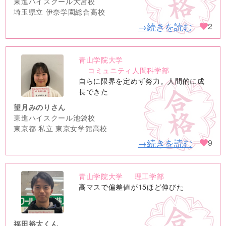
東進ハイスクール大宮校
埼玉県立 伊奈学園総合高校
→続きを読む
2
青山学院大学
no
コミュニティ人間科学部
image
自らに限界を定めず努力。人間的に成
長できた
望月みのりさん
東進ハイスクール池袋校
東京都 私立 東京女学館高校
→続きを読む
9
青山学院大学
理工学部
no
高マスで偏差値が15ほど伸びた
image
福田裕太くん