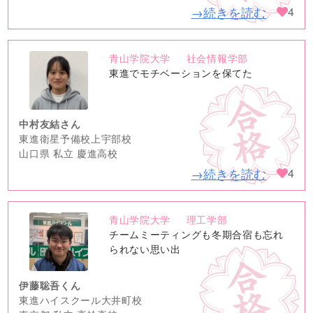
→続きを読む
4
青山学院大学
社会情報学部
no
東進でモチベーションを保てた
image
中村友結さん
東進衛星予備校上宇部校
山口県 私立 慶進高校
→続きを読む
4
青山学院大学
理工学部
no
チームミーティングも冬期合宿も忘れ
image
られない思い出
伊藤聡吾くん
東進ハイスクール大井町校