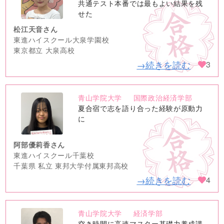
image
共通テスト本番では最もよい結果を残
せた
松江天音さん
東進ハイスクール大泉学園校
東京都立 大泉高校
→続きを読む
3
青山学院大学
国際政治経済学部
no
夏合宿で志を語り合った経験が原動力
image
に
阿部優莉香さん
東進ハイスクール千葉校
千葉県 私立 東邦大学付属東邦高校
→続きを読む
4
青山学院大学
経済学部
no
空き時間に高速マスター基礎力養成講