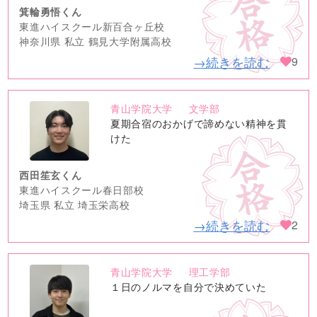
箕輪勇悟くん
東進ハイスクール新百合ヶ丘校
神奈川県 私立 鶴見大学附属高校
→続きを読む
9
青山学院大学
文学部
no
夏期合宿のおかげで諦めない精神を貫
image
けた
西田笙玄くん
東進ハイスクール春日部校
埼玉県 私立 埼玉栄高校
→続きを読む
2
青山学院大学
理工学部
no
１日のノルマを自分で決めていた
image