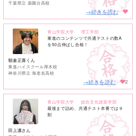
千葉県立 薬園台高校
→続きを読む
青山学院大学
理工学部
no
東進のコンテンツで共通テストの数A
image
を50点伸ばし合格！
朝倉正喜くん
東進ハイスクール厚木校
神奈川県立 海老名高校
→続きを読む
2
青山学院大学
総合文化政策学部
no
最後まで詰め、共通テスト本番では９
image
割
田上凛さん