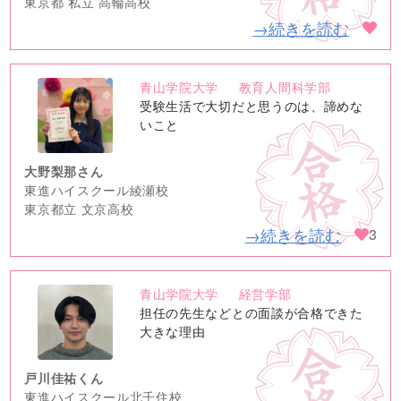
東京都 私立 高輪高校
→続きを読む
青山学院大学
教育人間科学部
no
受験生活で大切だと思うのは、諦めな
image
いこと
大野梨那さん
東進ハイスクール綾瀬校
東京都立 文京高校
→続きを読む
3
青山学院大学
経営学部
no
担任の先生などとの面談が合格できた
image
大きな理由
戸川佳祐くん
東進ハイスクール北千住校