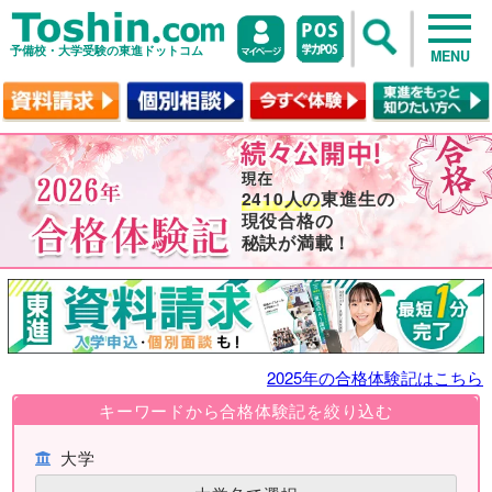
予備校・大学受験の東進ドットコム
MENU
2410人の
東進生の
現役合格の
秘訣が満載！
2025年の合格体験記はこちら
キーワードから合格体験記を絞り込む
大学