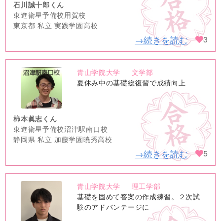
石川誠十郎くん
東進衛星予備校用賀校
東京都 私立 実践学園高校
→続きを読む
3
青山学院大学
文学部
no
夏休み中の基礎総復習で成績向上
image
柿本眞志くん
東進衛星予備校沼津駅南口校
静岡県 私立 加藤学園暁秀高校
→続きを読む
5
青山学院大学
理工学部
no
基礎を固めて答案の作成練習。２次試
image
験のアドバンテージに