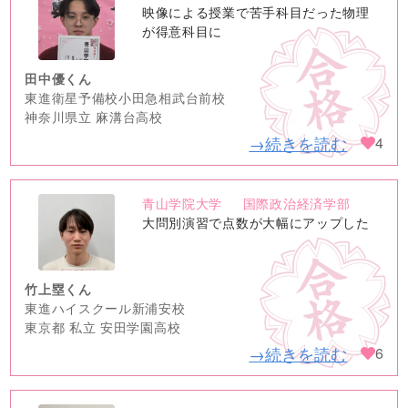
no
映像による授業で苦手科目だった物理
image
が得意科目に
田中優くん
東進衛星予備校小田急相武台前校
神奈川県立 麻溝台高校
→続きを読む
4
青山学院大学
国際政治経済学部
no
大問別演習で点数が大幅にアップした
image
竹上塁くん
東進ハイスクール新浦安校
東京都 私立 安田学園高校
→続きを読む
6