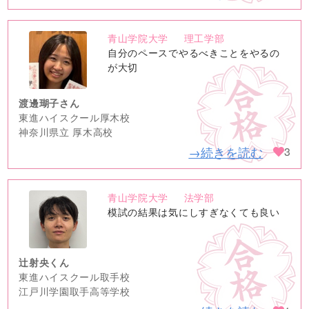
青山学院大学
理工学部
no
自分のペースでやるべきことをやるの
image
が大切
渡邊瑚子さん
東進ハイスクール厚木校
神奈川県立 厚木高校
→続きを読む
3
青山学院大学
法学部
no
模試の結果は気にしすぎなくても良い
image
辻射央くん
東進ハイスクール取手校
江戸川学園取手高等学校