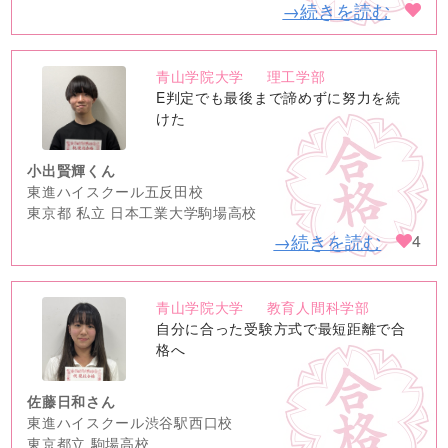
→続きを読む
青山学院大学
理工学部
no
E判定でも最後まで諦めずに努力を続
image
けた
小出賢輝くん
東進ハイスクール五反田校
東京都 私立 日本工業大学駒場高校
→続きを読む
4
青山学院大学
教育人間科学部
no
自分に合った受験方式で最短距離で合
image
格へ
佐藤日和さん
東進ハイスクール渋谷駅西口校
東京都立 駒場高校