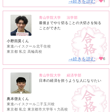
→続きを読む
1
青山学院大学
法学部
no
最後までやり切ることの大切さを知る
image
ことができた
小野田昊くん
東進ハイスクール北千住校
東京都 私立 高輪高校
→続きを読む
6
青山学院大学
経済学部
no
日本の経済を担うような人になりたい
image
奥本啓太くん
東進ハイスクール二子玉川校
東京都 私立 東京都市大学等々力高校