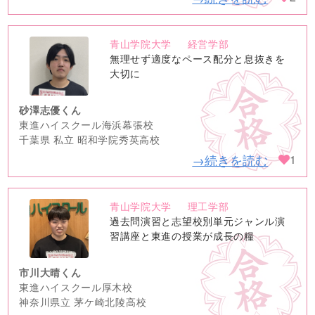
青山学院大学
経営学部
no
無理せず適度なペース配分と息抜きを
image
大切に
砂澤志優くん
東進ハイスクール海浜幕張校
千葉県 私立 昭和学院秀英高校
→続きを読む
1
青山学院大学
理工学部
no
過去問演習と志望校別単元ジャンル演
image
習講座と東進の授業が成長の糧
市川大晴くん
東進ハイスクール厚木校
神奈川県立 茅ケ崎北陵高校