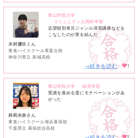
青山学院大学
no
コミュニティ人間科学部
image
志望校別単元ジャンル演習講座などを
こなしたのが実を結んだ
木村優玖くん
東進ハイスクール青葉台校
神奈川県立 新城高校
→続きを読む
1
青山学院大学
経済学部
no
受講を進める度にモチベーションがあ
image
がった
林莉央奈さん
東進ハイスクール海浜幕張校
千葉県立 幕張総合高校
→続きを読む
2