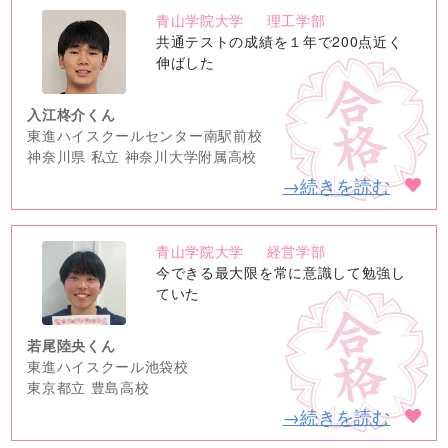
青山学院大学
理工学部
no
共通テストの成績を１年で200点近く
image
伸ばした
入江柊介くん
東進ハイスクールセンター南駅前校
神奈川県 私立 神奈川大学附属高校
→続きを読む
青山学院大学
経営学部
no
今できる最大限を常に意識して勉強し
image
ていた
若尾陸央くん
東進ハイスクール池袋校
東京都立 豊島高校
→続きを読む