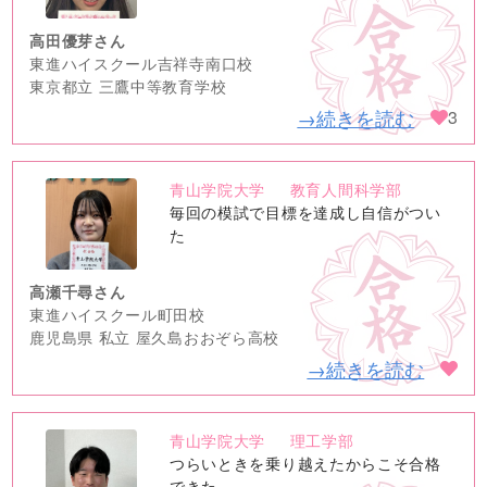
高田優芽さん
東進ハイスクール吉祥寺南口校
東京都立 三鷹中等教育学校
→続きを読む
3
青山学院大学
教育人間科学部
no
毎回の模試で目標を達成し自信がつい
image
た
高瀬千尋さん
東進ハイスクール町田校
鹿児島県 私立 屋久島おおぞら高校
→続きを読む
青山学院大学
理工学部
no
つらいときを乗り越えたからこそ合格
できた