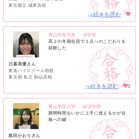
東京都立 城東高校
→続きを読む
青山学院大学
法学部
no
高２の冬期合宿で１点へのこだわりを
image
経験した
日暮美優さん
東進ハイスクール柏校
東京都 私立 駒込高校
→続きを読む
2
青山学院大学
経済学部
no
隙間時間をいかに上手に使えるかが合
image
格への鍵
島田かおりさん