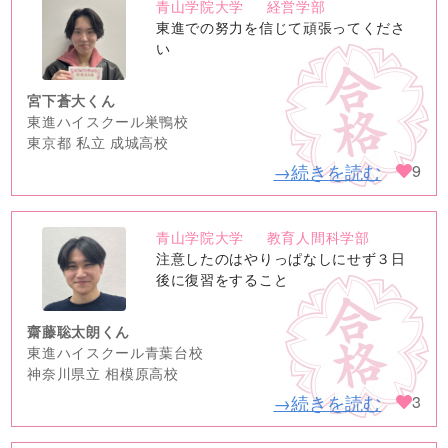
青山学院大学
経営学部
no
東進での努力を信じて頑張ってくださ
image
い
宮下蒼大くん
東進ハイスクール巣鴨校
東京都 私立 成城高校
→続きを読む
9
青山学院大学
教育人間科学部
no
注意したのはやりっぱなしにせず３日
image
後に復習をすること
齋藤聡太朗くん
東進ハイスクール青葉台校
神奈川県立 相模原高校
→続きを読む
3