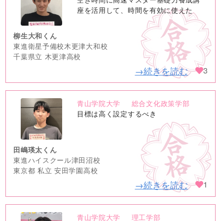
image
座を活用して、時間を有効に使えた
柳生大和くん
東進衛星予備校木更津大和校
千葉県立 木更津高校
→続きを読む
3
青山学院大学
総合文化政策学部
no
目標は高く設定するべき
image
田嶋瑛太くん
東進ハイスクール津田沼校
東京都 私立 安田学園高校
→続きを読む
1
青山学院大学
理工学部