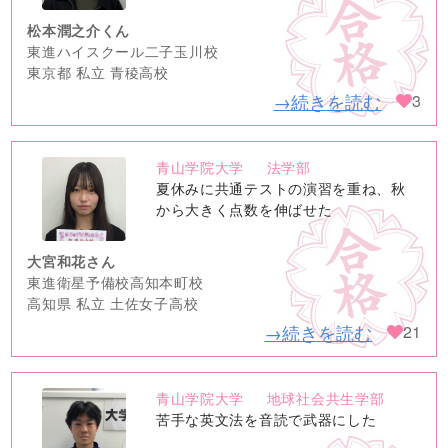
松本潤之介くん
東進ハイスクール二子玉川校
東京都 私立 青稜高校
→続きを読む
3
青山学院大学
法学部
no
夏休みに共通テストの演習を重ね、秋
image
から大きく点数を伸ばせた
大宮和花さん
東進衛星予備校高知本町校
高知県 私立 土佐女子高校
→続きを読む
21
青山学院大学
地球社会共生学部
no
苦手な英文法を音読で武器にした
image