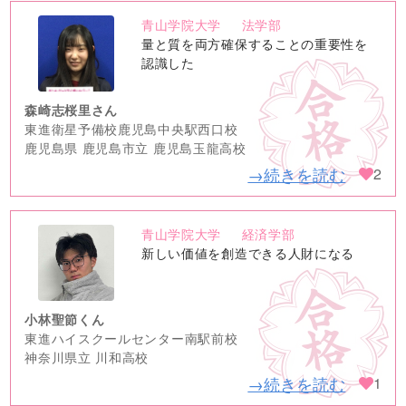
青山学院大学
法学部
no
量と質を両方確保することの重要性を
image
認識した
森崎志桜里さん
東進衛星予備校鹿児島中央駅西口校
鹿児島県 鹿児島市立 鹿児島玉龍高校
→続きを読む
2
青山学院大学
経済学部
no
新しい価値を創造できる人財になる
image
小林聖節くん
東進ハイスクールセンター南駅前校
神奈川県立 川和高校
→続きを読む
1