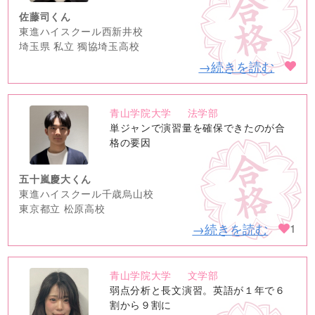
佐藤司くん
東進ハイスクール西新井校
埼玉県 私立 獨協埼玉高校
→続きを読む
青山学院大学
法学部
no
単ジャンで演習量を確保できたのが合
image
格の要因
五十嵐慶大くん
東進ハイスクール千歳烏山校
東京都立 松原高校
→続きを読む
1
青山学院大学
文学部
no
弱点分析と長文演習。英語が１年で６
image
割から９割に