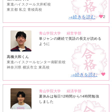
東進ハイスクール大井町校
東京都 私立 青稜高校
→続きを読む
2
青山学院大学
経営学部
no
単ジャンの継続で英語の長文が読める
image
ように
高橋大和くん
東進ハイスクールセンター南駅前校
神奈川県 横浜市立 東高校
→続きを読む
青山学院大学
経済学部
no
夏休みは毎日12時間から14時間勉強
image
しました