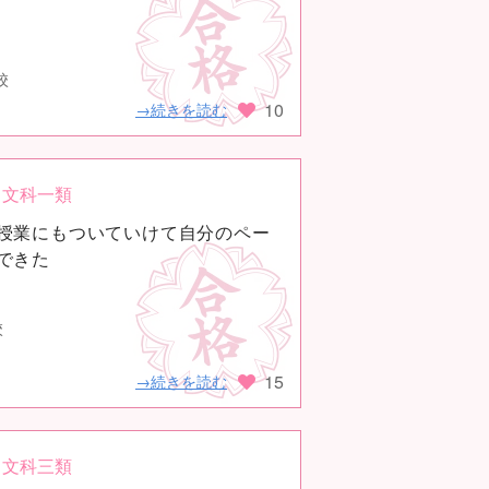
校
10
→続きを読む
文科一類
授業にもついていけて自分のペー
できた
校
15
→続きを読む
文科三類