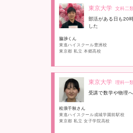
東京大学
文科二
no
部活がある日も20
image
した
脇渉くん
東進ハイスクール豊洲校
東京都 私立 本郷高校
東京大学
理科一
no
受講で数学や物理
image
松浪千秋さん
東進ハイスクール成城学園前駅校
東京都 私立 女子学院高校