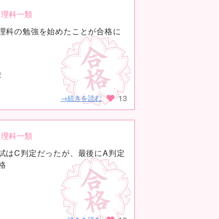
理科一類
理科の勉強を始めたことが合格に
校
13
→続きを読む
理科一類
試はC判定だったが、最後にA判定
格