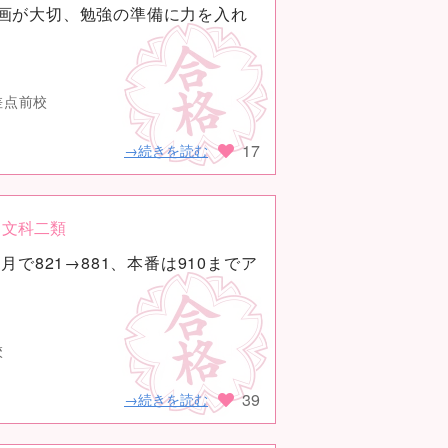
画が大切、勉強の準備に力を入れ
差点前校
17
→続きを読む
文科二類
2月で821→881、本番は910までア
校
39
→続きを読む