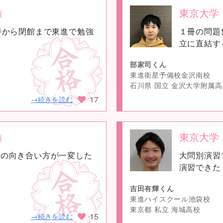
東京大学
類
no
時から閉館まで東進で勉強
１冊の問題
image
立に直結す
部家司くん
東進衛星予備校金沢南校
石川県 国立 金沢大学附属
17
→続きを読む
東京大学
類
no
への向き合い方が一変した
大問別演習
image
演習できた
吉田有輝くん
東進ハイスクール池袋校
東京都 私立 海城高校
15
→続きを読む