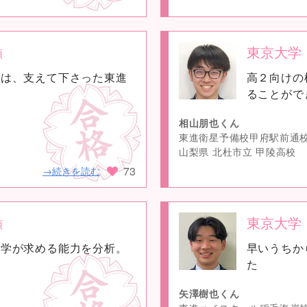
東京大学
類
no
格は、支えて下さった東進
高２向けの
image
ることがで
相山朋也くん
東進衛星予備校甲府駅前通
山梨県 北杜市立 甲陵高校
73
→続きを読む
東京大学
類
no
大学が求める能力を分析。
早いうちか
image
に
た
矢澤樹也くん