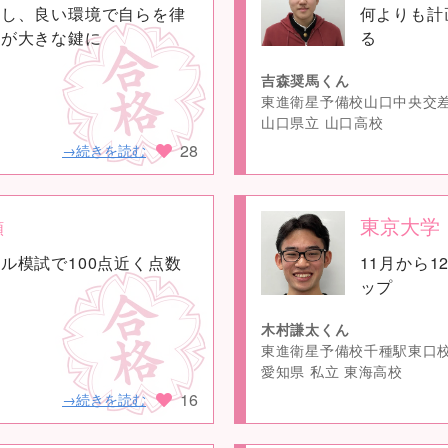
学し、良い環境で自らを律
何よりも計
image
とが大きな鍵に
る
吉森奨馬くん
東進衛星予備校山口中央交
山口県立 山口高校
28
→続きを読む
東京大学
類
no
ル模試で100点近く点数
11月から1
image
ップ
木村謙太くん
東進衛星予備校千種駅東口
愛知県 私立 東海高校
16
→続きを読む