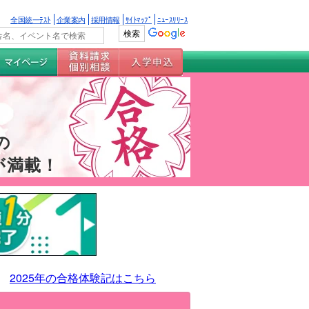
全国統一ﾃｽﾄ
企業案内
採用情報
ｻｲﾄﾏｯﾌﾟ
ﾆｭｰｽﾘﾘｰｽ
の
が満載！
2025年の合格体験記はこちら