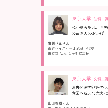
東京大学
理科二
no
私が掴み取れた合
image
の皆さんのおかげ
古川花菜さん
東進ハイスクール武蔵小杉校
東京都 私立 女子学院高校
東京大学
文科二
no
過去問演習講座で
image
意図を捉えて実力
山田春樹くん