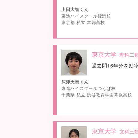
上田大智くん
東進ハイスクール綾瀬校
東京都 私立 本郷高校
東京大学
理科二
no
過去問16年分を効
image
深津天馬くん
東進ハイスクールつくば校
千葉県 私立 渋谷教育学園幕張高校
東京大学
文科三
no