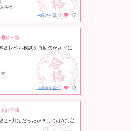
校
幕張高校
17
→続きを読む
理科一類
本番レベル模試を毎回欠かさずに
町校
12
→続きを読む
文科三類
験はE判定だったが６月にはA判定