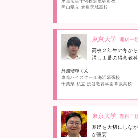
東進衛星予備校倉敷駅前校
岡山県立 倉敷天城高校
東京大学
理科一
no
高校２年生の冬か
image
講し１番の得意教
外浦瑠暉くん
東進ハイスクール海浜幕張校
千葉県 私立 渋谷教育学園幕張高校
東京大学
理科二
no
基礎を大切にしな
image
が重要