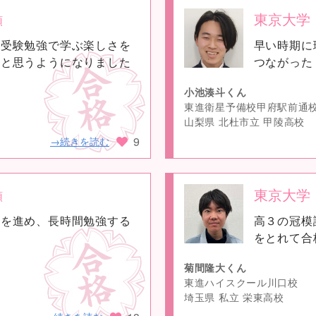
東京大学
類
no
、受験勉強で学ぶ楽しさを
早い時期に
image
いと思うようになりました
つながった
小池湊斗くん
東進衛星予備校甲府駅前通
山梨県 北杜市立 甲陵高校
9
→続きを読む
東京大学
類
no
習を進め、長時間勉強する
高３の冠模
image
をとれて合
菊間隆大くん
東進ハイスクール川口校
埼玉県 私立 栄東高校