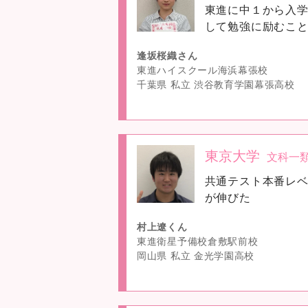
東進に中１から入
image
して勉強に励むこ
逢坂桜織さん
東進ハイスクール海浜幕張校
千葉県 私立 渋谷教育学園幕張高校
東京大学
文科一
no
共通テスト本番レベ
image
が伸びた
村上遼くん
東進衛星予備校倉敷駅前校
岡山県 私立 金光学園高校