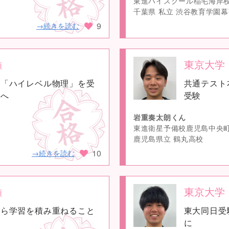
東進ハイスクール稲毛海岸
千葉県 私立 渋谷教育学園
9
→続きを読む
東京大学
類
no
ら「ハイレベル物理」を受
共通テスト
image
科へ
受験
岩重奏太朗くん
東進衛星予備校鹿児島中央
鹿児島県立 鶴丸高校
10
→続きを読む
東京大学
類
no
がら学習を積み重ねること
東大同日受
image
に