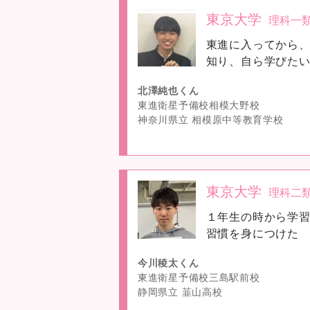
東京大学
理科一
no
東進に入ってから
image
知り、自ら学びた
北澤純也くん
東進衛星予備校相模大野校
神奈川県立 相模原中等教育学校
東京大学
理科二
no
１年生の時から学
image
習慣を身につけた
今川稜太くん
東進衛星予備校三島駅前校
静岡県立 韮山高校