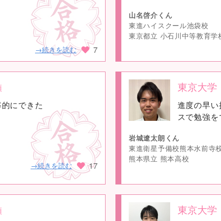
山名啓介くん
東進ハイスクール池袋校
東京都立 小石川中等教育学
7
→続きを読む
東京大学
類
no
率的にできた
進度の早い
image
スで勉強を
岩城遼太朗くん
東進衛星予備校熊本水前寺
熊本県立 熊本高校
17
→続きを読む
東京大学
類
no