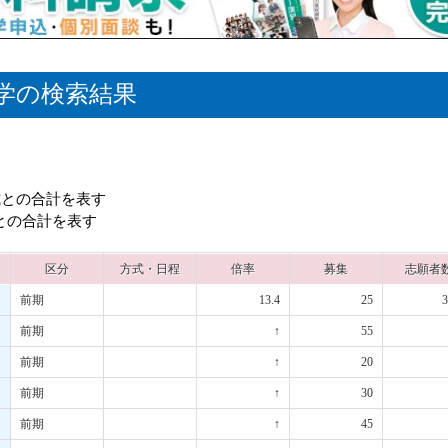
学の検索結果
式との合計を表す
式との合計を表す
区分
方式・日程
倍率
募集
志願者
前期
13.4
25
3
前期
↑
55
前期
↑
20
前期
↑
30
前期
↑
45