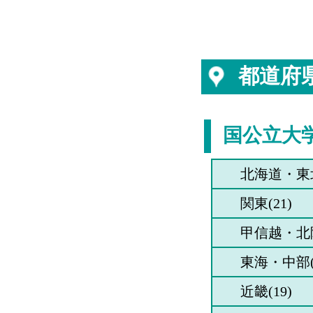
都道府
国公立大
北海道・東北
関東(21)
甲信越・北陸
東海・中部(
近畿(19)