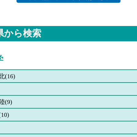
県から検索
学
(16)
(9)
10)