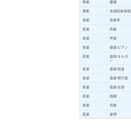
美術
建築
美術
先端芸術表現
美術
芸術学
音楽
作曲
音楽
声楽
音楽
器楽/ピアノ
音楽
器楽/オルガ
ン
音楽
器楽/弦楽
音楽
器楽/管打楽
音楽
器楽/古楽
音楽
指揮
音楽
邦楽
音楽
楽理
音楽
音楽環境創造