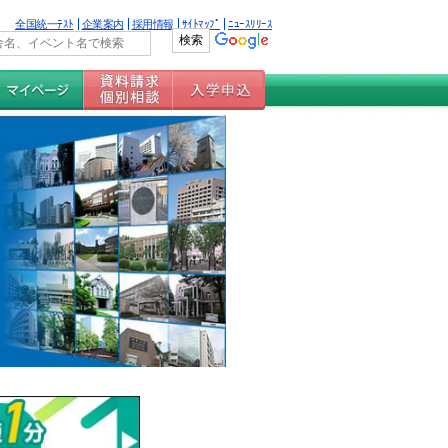
全国統一ﾃｽﾄ
企業案内
採用情報
ｻｲﾄﾏｯﾌﾟ
ﾆｭｰｽﾘﾘｰｽ