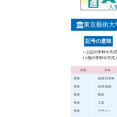
東京藝術大
記号の意味
↑:上記の学科や方
( ):他の学科や方
学部
学科
美術
絵画/日本画
美術
絵画/油画
美術
彫刻
美術
工芸
美術
デザイン