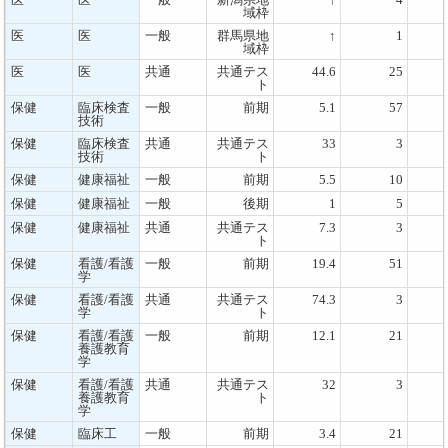
域枠
医
医
一般
群馬県地
↑
1
域枠
医
医
共通
共通テス
44.6
25
ト
保健
臨床検査
一般
前期
5.1
57
技術
保健
臨床検査
共通
共通テス
33
3
技術
ト
保健
健康福祉
一般
前期
5.5
10
保健
健康福祉
一般
後期
1
5
保健
健康福祉
共通
共通テス
7.3
3
ト
保健
看護/看護
一般
前期
19.4
51
学
保健
看護/看護
共通
共通テス
74.3
3
学
ト
保健
看護/看護
一般
前期
12.1
21
養護教育
学
保健
看護/看護
共通
共通テス
32
3
養護教育
ト
学
保健
臨床工
一般
前期
3.4
21