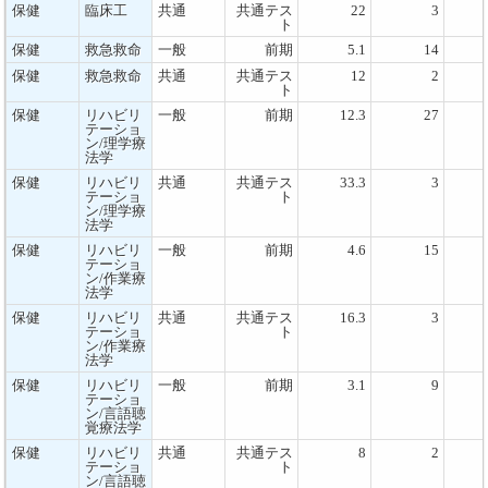
保健
臨床工
共通
共通テス
22
3
ト
保健
救急救命
一般
前期
5.1
14
保健
救急救命
共通
共通テス
12
2
ト
保健
リハビリ
一般
前期
12.3
27
テーショ
ン/理学療
法学
保健
リハビリ
共通
共通テス
33.3
3
テーショ
ト
ン/理学療
法学
保健
リハビリ
一般
前期
4.6
15
テーショ
ン/作業療
法学
保健
リハビリ
共通
共通テス
16.3
3
テーショ
ト
ン/作業療
法学
保健
リハビリ
一般
前期
3.1
9
テーショ
ン/言語聴
覚療法学
保健
リハビリ
共通
共通テス
8
2
テーショ
ト
ン/言語聴