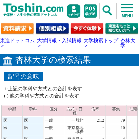
予備校・大学受験の東進ドットコム
MENU
東進ドットコム
大学情報・入試情報
大学検索トップ
杏林大
＞
＞
＞
学
杏林大学の検索結果
記号の意味
↑:上記の学科や方式との合計を表す
( ):他の学科や方式との合計を表す
学部
学科
区分
方式・日
倍率
募集
志願
程
医
医
一般
一般枠
21.2
79
医
医
一般
東京都地
↑
10
域枠
医
医
一般
新潟県地
↑
4