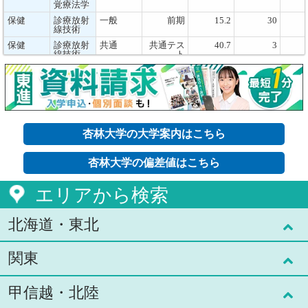
覚療法学
保健
診療放射
一般
前期
15.2
30
線技術
保健
診療放射
共通
共通テス
40.7
3
線技術
ト
保健
臨床心理
一般
前期
2.8
24
保健
臨床心理
一般
後期
5
4
保健
臨床心理
共通
共通テス
6.6
10
ト
外国語
英語
一般
前期2科
5.3
26
杏林大学の大学案内はこちら
目型独自
英語
外国語
英語
一般
前期3科
↑
↑
杏林大学の偏差値はこちら
目型独自
英語
エリアから検索
外国語
英語
一般
前期2科
↑
↑
目型外部
英語検定
北海道・東北
外国語
英語
一般
前期3科
↑
↑
目型外部
英語検定
関東
北海道(7)
外国語
英語
一般
後期
3
7
外国語
英語
共通
共通テス
13.1
8
ト前期2
甲信越・北陸
青森県(1)
東京都(59)
科目型