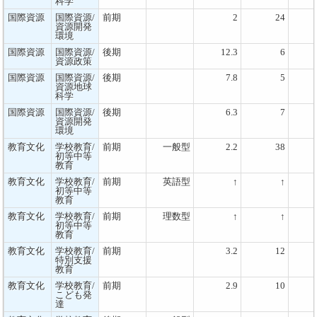
科学
国際資源
国際資源/
前期
2
24
資源開発
環境
国際資源
国際資源/
後期
12.3
6
資源政策
国際資源
国際資源/
後期
7.8
5
資源地球
科学
国際資源
国際資源/
後期
6.3
7
資源開発
環境
教育文化
学校教育/
前期
一般型
2.2
38
初等中等
教育
教育文化
学校教育/
前期
英語型
↑
↑
初等中等
教育
教育文化
学校教育/
前期
理数型
↑
↑
初等中等
教育
教育文化
学校教育/
前期
3.2
12
特別支援
教育
教育文化
学校教育/
前期
2.9
10
こども発
達