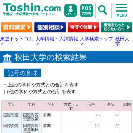
予備校・大学受験の東進ドットコム
MENU
東進ドットコム
大学情報・入試情報
大学検索トップ
秋田大
＞
＞
＞
学
秋田大学の検索結果
記号の意味
↑:上記の学科や方式との合計を表す
( ):他の学科や方式との合計を表す
学部
学科
区分
方式・日
倍率
募集
志願
程
国際資源
国際資源/
前期
3.3
20
資源政策
国際資源
国際資源/
前期
2.2
20
資源地球