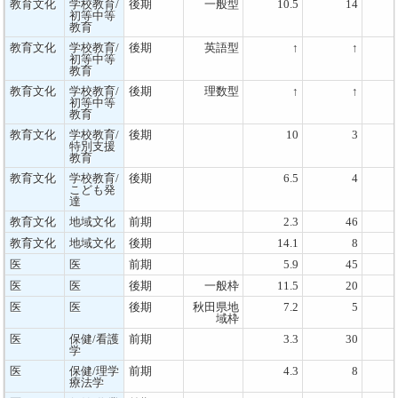
教育文化
学校教育/
後期
一般型
10.5
14
初等中等
教育
教育文化
学校教育/
後期
英語型
↑
↑
初等中等
教育
教育文化
学校教育/
後期
理数型
↑
↑
初等中等
教育
教育文化
学校教育/
後期
10
3
特別支援
教育
教育文化
学校教育/
後期
6.5
4
こども発
達
教育文化
地域文化
前期
2.3
46
教育文化
地域文化
後期
14.1
8
医
医
前期
5.9
45
医
医
後期
一般枠
11.5
20
医
医
後期
秋田県地
7.2
5
域枠
医
保健/看護
前期
3.3
30
学
医
保健/理学
前期
4.3
8
療法学