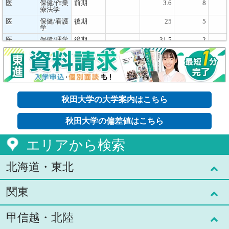
医
保健/作業
前期
3.6
8
療法学
医
保健/看護
後期
25
5
学
医
保健/理学
後期
31.5
2
療法学
医
保健/作業
後期
23
2
療法学
総合環境
応用化学
前期
a
2.4
33
理工
生物
総合環境
応用化学
前期
b
4
27
秋田大学の大学案内はこちら
理工
生物
総合環境
応用化学
後期
14.4
12
理工
生物
秋田大学の偏差値はこちら
総合環境
環境数物
前期
a
1.3
28
理工
科学
エリアから検索
総合環境
環境数物
前期
b
3.8
22
理工
科学
北海道・東北
総合環境
環境数物
後期
10.7
16
理工
科学
総合環境
社会シス
前期
a
1.6
34
関東
北海道(7)
理工
テム工
総合環境
社会シス
前期
b
3.2
34
理工
テム工
甲信越・北陸
青森県(1)
東京都(59)
総合環境
社会シス
後期
10
20