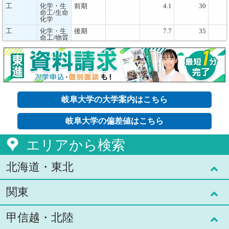
工
化学・生
前期
4.1
30
命工/生命
化学
工
化学・生
後期
7.7
35
命工/物質
化学
工
化学・生
後期
8.6
27
命工/生命
化学
工
電気電
前期
4.5
33
子・情報
工/電気電
岐阜大学の大学案内はこちら
子
工
電気電
前期
3.8
44
子・情報
岐阜大学の偏差値はこちら
工/情報
工
電気電
前期
5.2
10
エリアから検索
子・情報
工/応用物
理
北海道・東北
工
電気電
後期
8.4
34
子・情報
工/電気電
子
関東
北海道(7)
工
電気電
後期
8.2
33
子・情報
工/情報
甲信越・北陸
青森県(1)
東京都(59)
工
電気電
後期
10
10