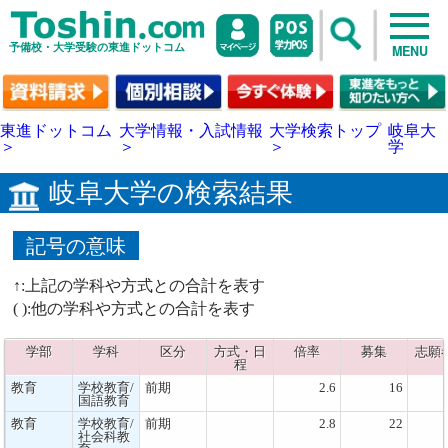
予備校・大学受験の東進ドットコム
MENU
東進ドットコム
大学情報・入試情報
大学検索トップ
岐阜大
＞
＞
＞
学
岐阜大学の検索結果
記号の意味
↑:上記の学科や方式との合計を表す
( ):他の学科や方式との合計を表す
学部
学科
区分
方式・日
倍率
募集
志願
程
教育
学校教育/
前期
2.6
16
国語教育
教育
学校教育/
前期
2.8
22
社会科教