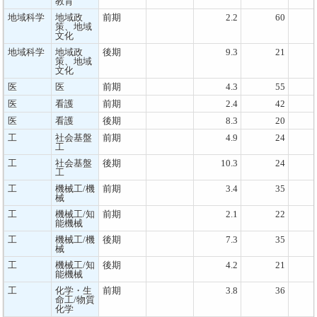
教育
地域科学
地域政
前期
2.2
60
策、地域
文化
地域科学
地域政
後期
9.3
21
策、地域
文化
医
医
前期
4.3
55
医
看護
前期
2.4
42
医
看護
後期
8.3
20
工
社会基盤
前期
4.9
24
工
工
社会基盤
後期
10.3
24
工
工
機械工/機
前期
3.4
35
械
工
機械工/知
前期
2.1
22
能機械
工
機械工/機
後期
7.3
35
械
工
機械工/知
後期
4.2
21
能機械
工
化学・生
前期
3.8
36
命工/物質
化学