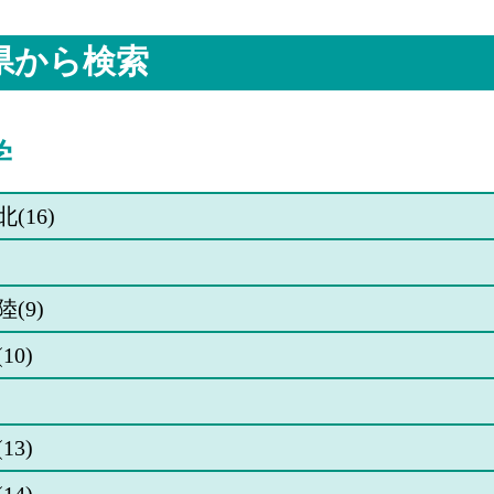
共通
共通テストⅠ
23.5
2
期4科目型
共通
共通テストⅡ
1.7
3
県から検索
期2科目型
共通
共通テストプ
24.7
7
ラス
一般
前期A
3.3
30
学
一般
前期B(傾斜)
12.3
6
(16)
一般
前期M(オー
6.8
4
ルマーク)
一般
中期2科目型
5.7
3
オールマー
ク・傾斜
(9)
一般
後期
5
3
10)
共通
共通テストⅠ
25
4
期3科目型
共通
共通テストⅠ
10
2
期4科目型
13)
共通
共通テストⅡ
5.5
2
期2科目型