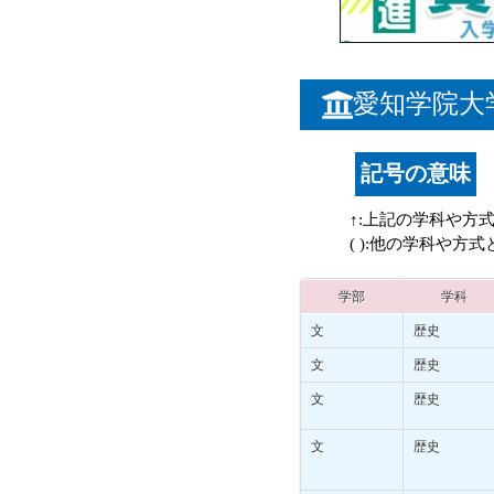
愛知学院大
記号の意味
↑:上記の学科や方
( ):他の学科や方
学部
学科
文
歴史
文
歴史
文
歴史
文
歴史