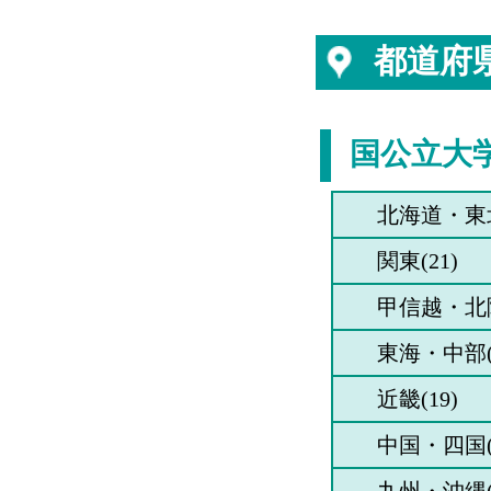
文
日本文化
文
日本文化
都道府
文
日本文化
文
英語英米文化
国公立大
文
英語英米文化
文
北海道・東北
英語英米文化
関東(21)
文
英語英米文化
甲信越・北陸
文
英語英米文化
東海・中部(
文
英語英米文化
近畿(19)
文
英語英米文化
中国・四国(
文
英語英米文化