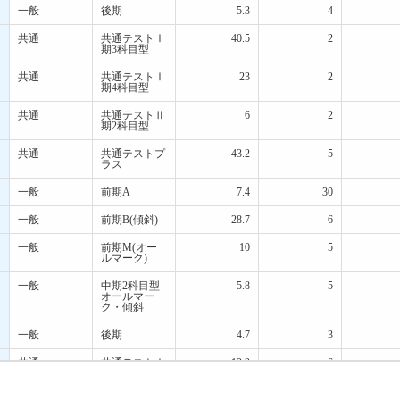
一般
後期
5.3
4
共通
共通テストⅠ
40.5
2
期3科目型
共通
共通テストⅠ
23
2
期4科目型
共通
共通テストⅡ
6
2
期2科目型
共通
共通テストプ
43.2
5
ラス
一般
前期A
7.4
30
一般
前期B(傾斜)
28.7
6
一般
前期M(オー
10
5
ルマーク)
一般
中期2科目型
5.8
5
オールマー
ク・傾斜
一般
後期
4.7
3
共通
共通テストⅠ
12.2
6
期3科目型