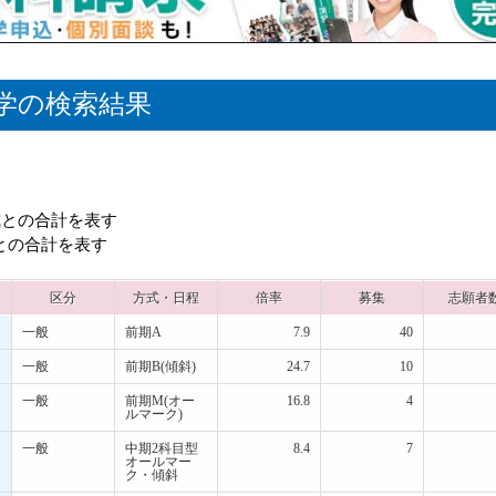
学の検索結果
式との合計を表す
式との合計を表す
区分
方式・日程
倍率
募集
志願者
一般
前期A
7.9
40
一般
前期B(傾斜)
24.7
10
一般
前期M(オー
16.8
4
ルマーク)
一般
中期2科目型
8.4
7
オールマー
ク・傾斜