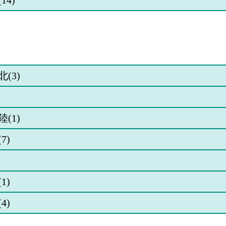
14)
共通
共通テストプ
7.6
7
ラス
一般
前期A
4.1
30
一般
前期B(傾斜)
15.5
6
一般
前期M(オー
8.5
4
ルマーク)
(3)
一般
中期2科目型
5.7
3
オールマー
ク・傾斜
一般
後期
6
3
(1)
7)
共通
共通テストⅠ
21.8
4
期3科目型
共通
共通テストⅠ
8.5
2
期4科目型
1)
共通
共通テストⅡ
7
2
期2科目型
4)
共通
共通テストプ
11.4
7
ラス
一般
前期A
4
18