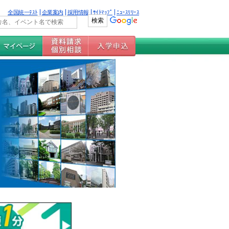
全国統一ﾃｽﾄ
企業案内
採用情報
ｻｲﾄﾏｯﾌﾟ
ﾆｭｰｽﾘﾘｰｽ