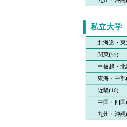
九州・沖縄(
文
英語英米文化
文
グローバル英
語
私立大学
文
グローバル英
語
文
グローバル英
語
北海道・東北
文
グローバル英
語
関東(55)
文
グローバル英
甲信越・北陸
語
文
東海・中部(
グローバル英
語
近畿(16)
文
グローバル英
語
中国・四国(
文
グローバル英
語
九州・沖縄(
文
グローバル英
語
文
宗教文化