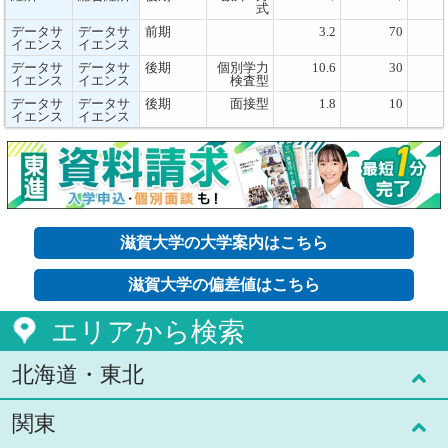
式
データサ
データサ
前期
3.2
70
イエンス
イエンス
データサ
データサ
後期
個別学力
10.6
30
イエンス
イエンス
検査型
データサ
データサ
後期
面接型
1.8
10
イエンス
イエンス
滋賀大学の大学案内はこちら
滋賀大学の偏差値はこちら
エリアから検索
北海道・東北
関東
北海道(7)