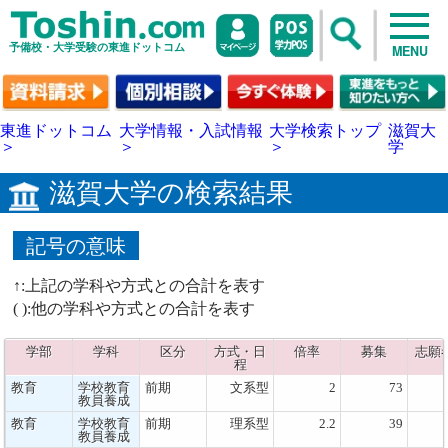
予備校・大学受験の東進ドットコム
MENU
東進ドットコム
大学情報・入試情報
大学検索トップ
滋賀大
＞
＞
＞
学
滋賀大学の検索結果
記号の意味
↑:上記の学科や方式との合計を表す
( ):他の学科や方式との合計を表す
学部
学科
区分
方式・日
倍率
募集
志願
程
教育
学校教育
前期
文系型
2
73
教員養成
教育
学校教育
前期
理系型
2.2
39
教員養成