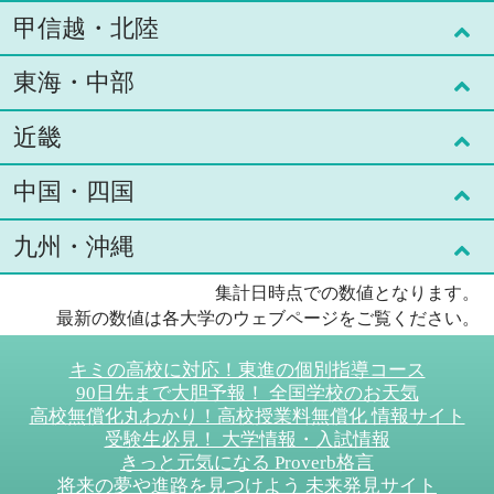
甲信越・北陸
青森県(1)
東京都(59)
東海・中部
岩手県(2)
神奈川県(5)
新潟県(2)
近畿
宮城県(3)
茨城県(2)
富山県(1)
愛知県(12)
中国・四国
秋田県(2)
栃木県(2)
石川県(2)
岐阜県(1)
京都府(11)
九州・沖縄
山形県(1)
群馬県(2)
福井県(2)
静岡県(3)
大阪府(8)
鳥取県(1)
集計日時点での数値となります。
福島県(3)
埼玉県(4)
山梨県(2)
三重県(1)
滋賀県(3)
島根県(1)
福岡県(8)
最新の数値は各大学のウェブページをご覧ください。
千葉県(2)
長野県(1)
兵庫県(7)
岡山県(2)
佐賀県(1)
キミの高校に対応！東進の個別指導コース
90日先まで大胆予報！ 全国学校のお天気
奈良県(4)
広島県(4)
長崎県(2)
高校無償化丸わかり！高校授業料無償化 情報サイト
受験生必見！ 大学情報・入試情報
和歌山県(2)
山口県(2)
熊本県(2)
きっと元気になる Proverb格言
将来の夢や進路を見つけよう 未来発見サイト