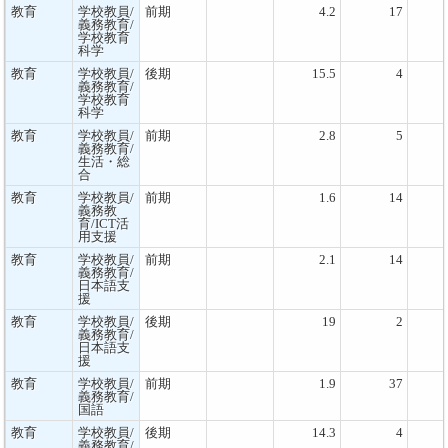
教育
学校教員/
前期
4.2
17
義務教育/
学校教育
科学
教育
学校教員/
後期
15.5
4
義務教育/
学校教育
科学
教育
学校教員/
前期
2.8
5
義務教育/
生活・総
合
教育
学校教員/
前期
1.6
14
義務教
育/ICT活
用支援
教育
学校教員/
前期
2.1
14
義務教育/
日本語支
援
教育
学校教員/
後期
19
2
義務教育/
日本語支
援
教育
学校教員/
前期
1.9
37
義務教育/
国語
教育
学校教員/
後期
14.3
4
義務教育/