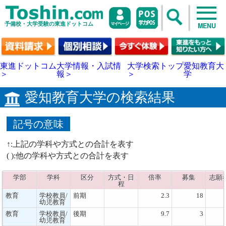
予備校・大学受験の東進ドットコム
MENU
東進ドットコム
大学情報・入試情
大学検索トップ
愛知教育大
＞
報＞
＞
学
愛知教育大学の検索結果
記号の意味
↑:上記の学科や方式との合計を表す
( ):他の学科や方式との合計を表す
学部
学科
区分
方式・日
倍率
募集
志願
程
教育
学校教員/
前期
2.3
18
幼児教育
教育
学校教員/
後期
9.7
3
幼児教育