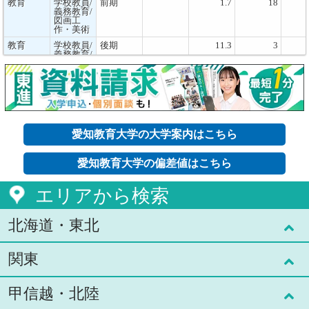
教育
学校教員/
前期
1.7
18
義務教育/
図画工
作・美術
教育
学校教員/
後期
11.3
3
義務教育/
図画工
作・美術
教育
学校教員/
前期
2.7
36
義務教育/
保健体育
教育
学校教員/
後期
13.3
6
義務教育/
愛知教育大学の大学案内はこちら
保健体育
教育
学校教員/
前期
2.9
9
愛知教育大学の偏差値はこちら
義務教育/
ものづく
り・技術
エリアから検索
教育
学校教員/
前期
2.7
18
義務教育/
家庭
北海道・東北
教育
学校教員/
後期
17
3
義務教育/
家庭
関東
北海道(7)
教育
学校教員/
前期
1.5
11
義務教育/
英語
甲信越・北陸
青森県(1)
東京都(59)
教育
学校教員/
前期
2.5
6
高等学校