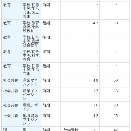
教育
学校/初等
前期
↑
↑
中等/生活
芸術/図工
美術
教育
学校/教育
後期
14.2
10
発達/小学
校教育
教育
学校/初等
後期
↑
↑
中等/言語
社会教育
教育
学校/初等
後期
↑
↑
中等/科学
教育
教育
学校/初等
後期
↑
↑
中等/生活
芸術
社会共創
産業マネ
前期
4.8
50
ジメント
社会共創
産業イノ
前期
1.2
13
ベーショ
ン
社会共創
環境デザ
前期
1.6
20
イン
社会共創
地域資源
前期
4.2
25
マネジメ
ント
理
理
前期
数学受験
3.1
42