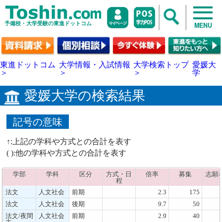
予備校・大学受験の東進ドットコム
MENU
東進ドットコム
大学情報・入試情報
大学検索トップ
愛媛大
＞
＞
＞
学
愛媛大学の検索結果
記号の意味
↑:上記の学科や方式との合計を表す
( ):他の学科や方式との合計を表す
学部
学科
区分
方式・日
倍率
募集
志願
程
法文
人文社会
前期
2.3
175
法文
人文社会
後期
9.7
50
法文/夜間
人文社会
前期
2.9
40