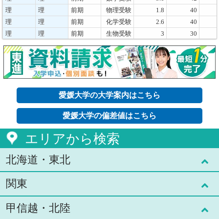
理
理
前期
物理受験
1.8
40
理
理
前期
化学受験
2.6
40
理
理
前期
生物受験
3
30
理
理
前期
地学受験
3.4
8
理
理
後期
A(数学)
19.2
13
理
理
後期
B(面接)
10.7
10
医
医
前期
8.6
55
医
看護
前期
4.1
30
愛媛大学の大学案内はこちら
工
工/建築・
前期
理型A
2.2
130
社会デザ
愛媛大学の偏差値はこちら
イン以外
工
工/建築・
前期
理型B
2.1
130
社会デザ
エリアから検索
イン以外
工
工/建築・
前期
文理型
3.5
14
北海道・東北
社会デザ
イン
工
工/デジタ
前期
4.1
15
関東
北海道(7)
ル情報人
材育成特
別
甲信越・北陸
工
工/建築・
後期
理型
7.8
103
青森県(1)
東京都(59)
社会デザ
イン以外