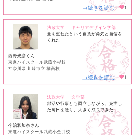
→続きを読む
1
法政大学
キャリアデザイン学部
no
量を重ねたという自負が勇気と自信を
image
くれた
西野光彦くん
東進ハイスクール武蔵小杉校
神奈川県 川崎市立 橘高校
→続きを読む
1
法政大学
文学部
no
部活や行事とも両立しながら、充実し
image
た毎日を送り、大きく成長できた
今治和加奈さん
東進ハイスクール武蔵小金井校