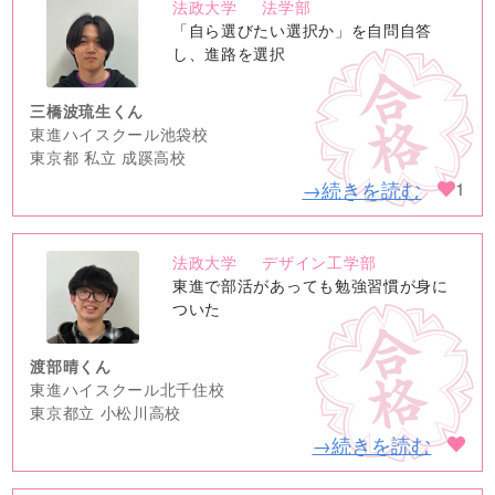
法政大学
法学部
no
「自ら選びたい選択か」を自問自答
image
し、進路を選択
三橋波琉生くん
東進ハイスクール池袋校
東京都 私立 成蹊高校
→続きを読む
1
法政大学
デザイン工学部
no
東進で部活があっても勉強習慣が身に
image
ついた
渡部晴くん
東進ハイスクール北千住校
東京都立 小松川高校
→続きを読む