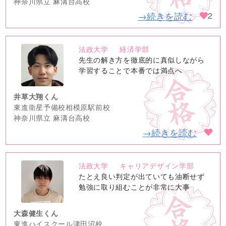
神奈川県立 麻溝台高校
→続きを読む
2
法政大学
経済学部
no
先生の解き方を徹底的に真似しながら
image
学習することで本番では満点へ
井草大翔くん
東進衛星予備校相模原駅前校
神奈川県立 麻溝台高校
→続きを読む
法政大学
キャリアデザイン学部
no
たとえ良い判定が出ていても油断せず
image
勉強に取り組むことが非常に大事
大森健生くん
東進ハイスクール津田沼校