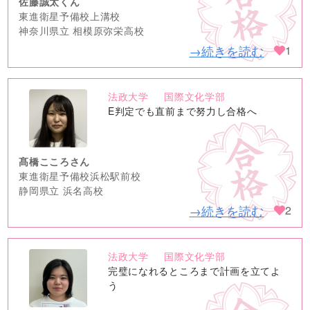
佐藤誠太くん
東進衛星予備校上溝校
神奈川県立 相模原弥栄高校
→続きを読む
1
法政大学
国際文化学部
no
E判定でも直前まで努力し合格へ
image
髙橋こころさん
東進衛星予備校浜松駅前校
静岡県立 浜名高校
→続きを読む
2
法政大学
国際文化学部
no
完璧になれるところまで計画を立てよ
image
う