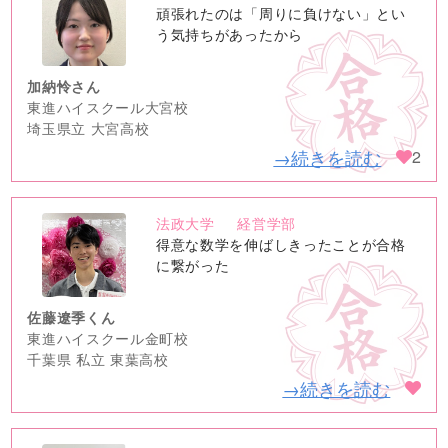
no
頑張れたのは「周りに負けない」とい
image
う気持ちがあったから
加納怜さん
東進ハイスクール大宮校
埼玉県立 大宮高校
→続きを読む
2
法政大学
経営学部
no
得意な数学を伸ばしきったことが合格
image
に繋がった
佐藤遼季くん
東進ハイスクール金町校
千葉県 私立 東葉高校
→続きを読む