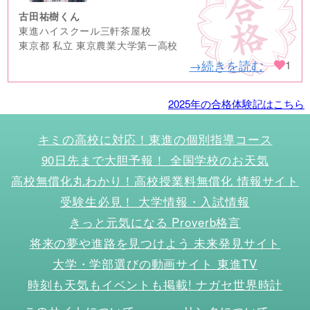
古田祐樹くん
東進ハイスクール三軒茶屋校
東京都 私立 東京農業大学第一高校
→続きを読む
1
2025年の合格体験記はこちら
キミの高校に対応！東進の個別指導コース
90日先まで大胆予報！ 全国学校のお天気
高校無償化丸わかり！高校授業料無償化 情報サイト
受験生必見！ 大学情報・入試情報
きっと元気になる Proverb格言
将来の夢や進路を見つけよう 未来発見サイト
大学・学部選びの動画サイト 東進TV
時刻も天気もイベントも掲載! ナガセ世界時計