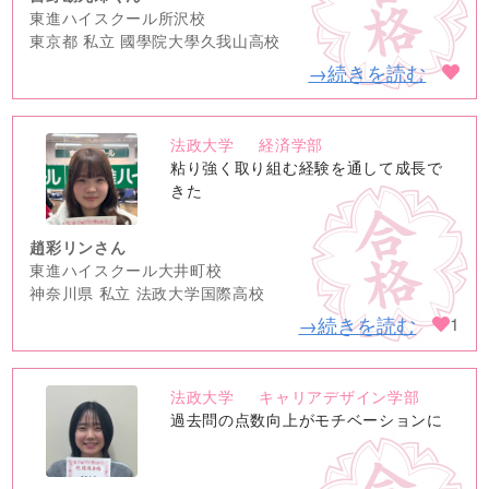
東進ハイスクール所沢校
東京都 私立 國學院大學久我山高校
→続きを読む
法政大学
経済学部
no
粘り強く取り組む経験を通して成長で
image
きた
趙彩リンさん
東進ハイスクール大井町校
神奈川県 私立 法政大学国際高校
→続きを読む
1
法政大学
キャリアデザイン学部
no
過去問の点数向上がモチベーションに
image