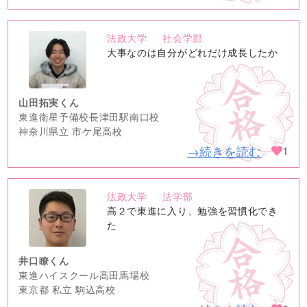
法政大学
社会学部
no
大事なのは自分がどれだけ成長したか
image
山田拓実くん
東進衛星予備校長津田駅南口校
神奈川県立 市ケ尾高校
→続きを読む
1
法政大学
法学部
no
高２で東進に入り、勉強を習慣化でき
image
た
井口瞭くん
東進ハイスクール高田馬場校
東京都 私立 駒込高校