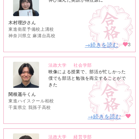
image
木村理沙さん
東進衛星予備校上溝校
神奈川県立 麻溝台高校
→続きを読む
3
法政大学
社会学部
no
映像による授業で、部活が忙しかった
image
僕でも部活と勉強を両立することがで
きた
関根遥斗くん
東進ハイスクール柏校
千葉県立 我孫子高校
→続きを読む
法政大学
経営学部