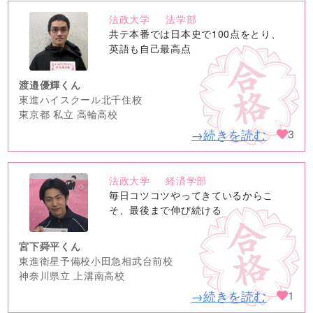
法政大学
法学部
no
共テ本番では日本史で100点をとり、
image
英語も自己最高点
渡邉優輝くん
東進ハイスクール北千住校
東京都 私立 高輪高校
→続きを読む
3
法政大学
経済学部
no
毎日コツコツやってきているからこ
image
そ、最後まで伸び続ける
宮下舜平くん
東進衛星予備校小田急相武台前校
神奈川県立 上溝南高校
→続きを読む
1