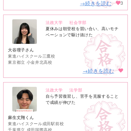
→続きを読む
3
法政大学
社会学部
no
夏休みは朝登校を競い合い、高いモチ
image
ベーションで駆け抜けた
大谷理子さん
東進ハイスクール三鷹校
東京都立 小金井北高校
→続きを読む
法政大学
法学部
no
自ら予習復習し、苦手を克服すること
image
で成績が伸びた
麻生丈翔くん
東進ハイスクール成田駅前校
千葉県立 成田国際高校