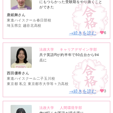
image
にもつらかった受験期をやり抜くこと
ができた
唐紙舞さん
東進ハイスクール春日部校
埼玉県立 越谷北高校
→続きを読む
6
法政大学
キャリアデザイン学部
no
共テ英語Rが約半年で50点台から94
image
点に
西田優希さん
東進ハイスクール二子玉川校
東京都 私立 東京都市大学等々力高校
→続きを読む
3
法政大学
人間環境学部
no
伸び悩んだ英語が得点源に