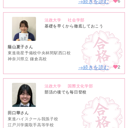
→続きを読む
6
法政大学
社会学部
no
基礎を早くから徹底しておこう
image
蔭山夏子さん
東進衛星予備校中央林間駅西口校
神奈川県立 鎌倉高校
→続きを読む
2
法政大学
国際文化学部
no
部活の後でも毎日登校
image
田口華さん
東進ハイスクール我孫子校
江戸川学園取手高等学校