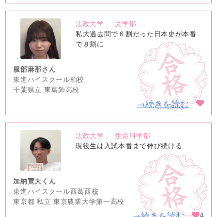
法政大学
文学部
no
私大過去問で６割だった日本史が本番
image
で８割に
服部麻那さん
東進ハイスクール柏校
千葉県立 東葛飾高校
→続きを読む
法政大学
生命科学部
no
現役生は入試本番まで伸び続ける
image
加納寛大くん
東進ハイスクール西葛西校
東京都 私立 東京農業大学第一高校
→続きを読む
4