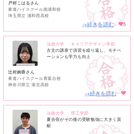
戸村こはるさん
東進ハイスクール南浦和校
埼玉県立 浦和西高校
→続きを読む
5
法政大学
キャリアデザイン学部
no
古文の講座で演習を繰り返し、モチベ
image
ーションも学力も向上
辻村絢香さん
東進ハイスクール青葉台校
神奈川県立 港北高校
→続きを読む
法政大学
理工学部
no
夏合宿がその後の受験勉強に大きく貢
image
献