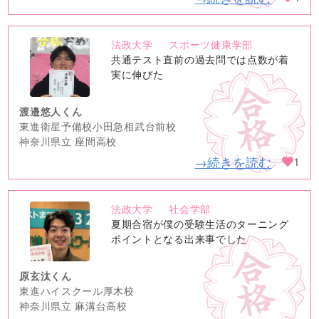
法政大学
スポーツ健康学部
no
共通テスト直前の過去問では点数が着
image
実に伸びた
渡邉悠人くん
東進衛星予備校小田急相武台前校
神奈川県立 座間高校
→続きを読む
1
法政大学
社会学部
no
夏期合宿が僕の受験生活のターニング
image
ポイントとなる出来事でした
原玄汰くん
東進ハイスクール厚木校
神奈川県立 麻溝台高校