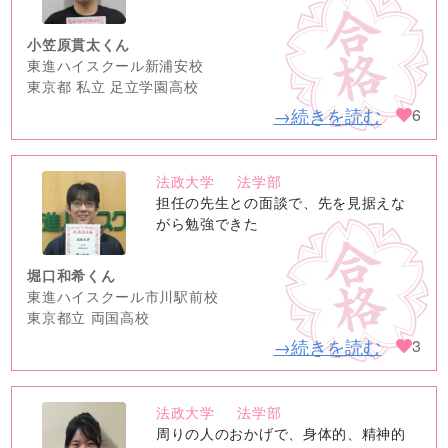
小笠原貫太くん
東進ハイスクール新浦安校
東京都 私立 足立学園高校
→続きを読む
6
法政大学
法学部
no
担任の先生との面談で、先を見据えな
image
がら勉強できた
堀口和希くん
東進ハイスクール市川駅前校
東京都立 両国高校
→続きを読む
3
法政大学
法学部
no
周りの人のおかげで、身体的、精神的