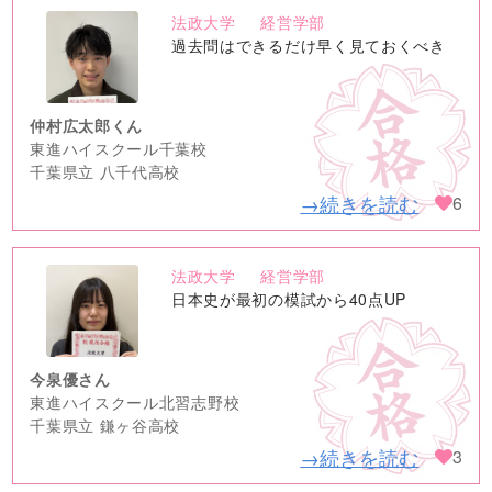
法政大学
経営学部
no
過去問はできるだけ早く見ておくべき
image
仲村広太郎くん
東進ハイスクール千葉校
千葉県立 八千代高校
→続きを読む
6
法政大学
経営学部
no
日本史が最初の模試から40点UP
image
今泉優さん
東進ハイスクール北習志野校
千葉県立 鎌ヶ谷高校
→続きを読む
3