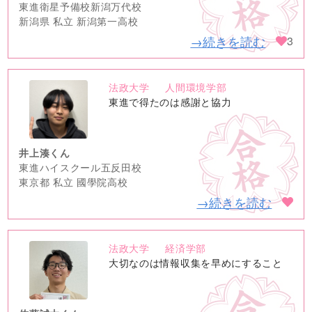
東進衛星予備校新潟万代校
新潟県 私立 新潟第一高校
→続きを読む
3
法政大学
人間環境学部
no
東進で得たのは感謝と協力
image
井上湊くん
東進ハイスクール五反田校
東京都 私立 國學院高校
→続きを読む
法政大学
経済学部
no
大切なのは情報収集を早めにすること
image