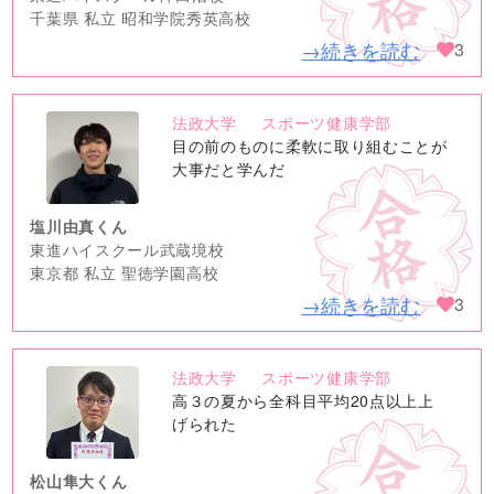
千葉県 私立 昭和学院秀英高校
→続きを読む
3
法政大学
スポーツ健康学部
no
目の前のものに柔軟に取り組むことが
image
大事だと学んだ
塩川由真くん
東進ハイスクール武蔵境校
東京都 私立 聖徳学園高校
→続きを読む
3
法政大学
スポーツ健康学部
no
高３の夏から全科目平均20点以上上
image
げられた
松山隼大くん