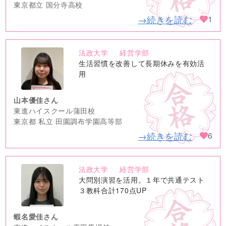
東京都立 国分寺高校
→続きを読む
1
法政大学
経営学部
no
生活習慣を改善して長期休みを有効活
image
用
山本優佳さん
東進ハイスクール蒲田校
東京都 私立 田園調布学園高等部
→続きを読む
6
法政大学
経営学部
no
大問別演習を活用。１年で共通テスト
image
３教科合計170点UP
蝦名愛佳さん