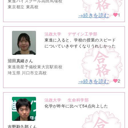
東進ハイスクール高田馬場校
東京都立 東高校
→続きを読む
1
法政大学
デザイン工学部
no
東進に入ると、学校の授業のスピード
image
についていきやすくなりうれしかった
沼田真緒さん
東進衛星予備校東大宮駅前校
埼玉県 川口市立高校
→続きを読む
2
法政大学
生命科学部
no
化学が昨年に比べて54点向上した
image
吉野勘九郎くん