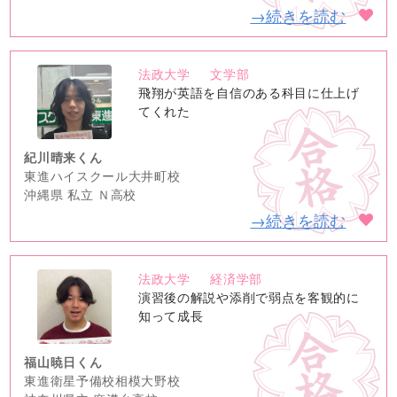
→続きを読む
法政大学
文学部
no
飛翔が英語を自信のある科目に仕上げ
image
てくれた
紀川晴来くん
東進ハイスクール大井町校
沖縄県 私立 Ｎ高校
→続きを読む
法政大学
経済学部
no
演習後の解説や添削で弱点を客観的に
image
知って成長
福山暁日くん
東進衛星予備校相模大野校