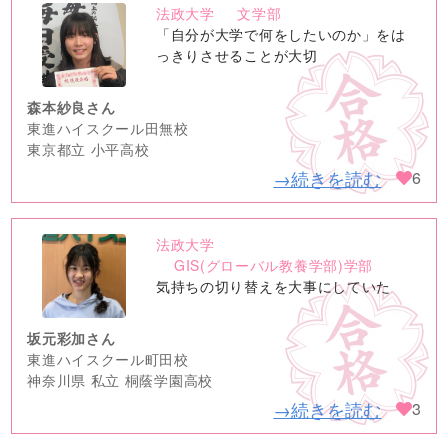
法政大学
文学部
no
「自分が大学で何をしたいのか」をは
image
っきりさせることが大切
森本紗良さん
東進ハイスクール田無校
東京都立 小平高校
→続きを読む
6
法政大学
no
GIS(グローバル教養学部)学部
image
気持ちの切り替えを大事にしていた
坂元彩加さん
東進ハイスクール町田校
神奈川県 私立 桐蔭学園高校
→続きを読む
3