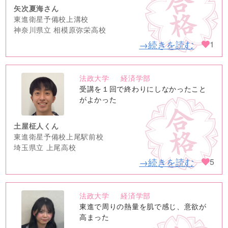
矢次夏海さん
東進衛星予備校上溝校
神奈川県立 相模原弥栄高校
→続きを読む
1
法政大学
経済学部
no
受講を１回で終わりにしなかったこと
image
がよかった
土屋柾人くん
東進衛星予備校上尾駅前校
埼玉県立 上尾高校
→続きを読む
5
法政大学
経済学部
no
東進で周りの熱量を肌で感じ、意欲が
image
高まった