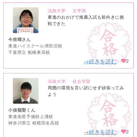
法政大学
文学部
no
東進のおかげで推薦入試も前向きに挑
image
戦できた
今枝晴さん
東進ハイスクール津田沼校
千葉県立 船橋東高校
→続きを読む
2
法政大学
社会学部
no
周囲の環境を言い訳にせず頑張ってみ
image
よう
小俣龍聖くん
東進衛星予備校上溝校
神奈川県立 相模田名高校
→続きを読む
2