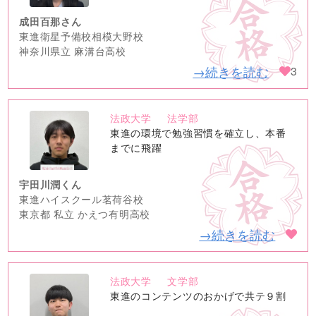
成田百那さん
東進衛星予備校相模大野校
神奈川県立 麻溝台高校
→続きを読む
3
法政大学
法学部
no
東進の環境で勉強習慣を確立し、本番
image
までに飛躍
宇田川潤くん
東進ハイスクール茗荷谷校
東京都 私立 かえつ有明高校
→続きを読む
法政大学
文学部
no
東進のコンテンツのおかげで共テ９割
image