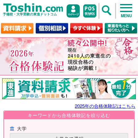
予備校・大学受験の東進ドットコム
MENU
2410人の
東進生の
現役合格の
秘訣が満載！
2025年の合格体験記はこちら
キーワードから合格体験記を絞り込む
大学