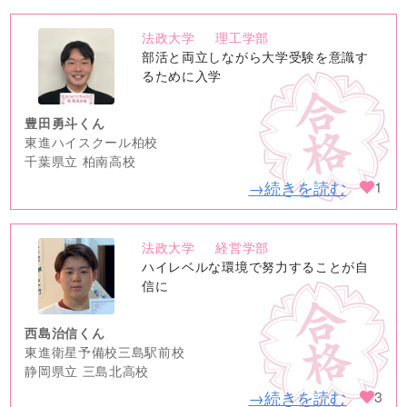
法政大学
理工学部
no
部活と両立しながら大学受験を意識す
image
るために入学
豊田勇斗くん
東進ハイスクール柏校
千葉県立 柏南高校
→続きを読む
1
法政大学
経営学部
no
ハイレベルな環境で努力することが自
image
信に
西島治信くん
東進衛星予備校三島駅前校
静岡県立 三島北高校
→続きを読む
3