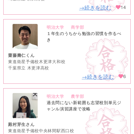
→続きを読む
14
明治大学
商学部
no
１年生のうちから勉強の習慣を作るべ
image
き
齋藤壽仁くん
東進衛星予備校木更津大和校
千葉県立 木更津高校
→続きを読む
6
明治大学
農学部
no
過去問にない新範囲も志望校別単元ジ
image
ャンル演習講座で攻略
殿村芽生さん
東進衛星予備校中央林間駅西口校