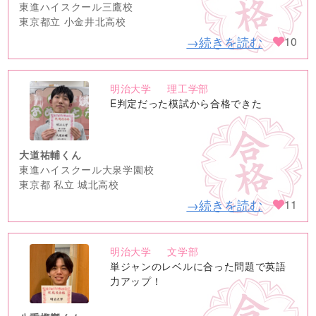
東進ハイスクール三鷹校
東京都立 小金井北高校
→続きを読む
10
明治大学
理工学部
no
E判定だった模試から合格できた
image
大道祐輔くん
東進ハイスクール大泉学園校
東京都 私立 城北高校
→続きを読む
11
明治大学
文学部
no
単ジャンのレベルに合った問題で英語
image
力アップ！