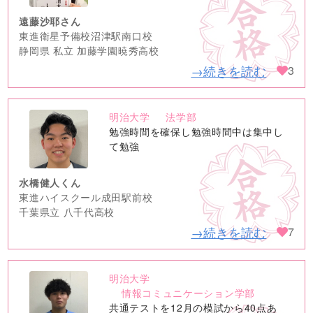
遠藤沙耶さん
東進衛星予備校沼津駅南口校
静岡県 私立 加藤学園暁秀高校
→続きを読む
3
明治大学
法学部
no
勉強時間を確保し勉強時間中は集中し
image
て勉強
水橋健人くん
東進ハイスクール成田駅前校
千葉県立 八千代高校
→続きを読む
7
明治大学
no
情報コミュニケーション学部
image
共通テストを12月の模試から40点あ