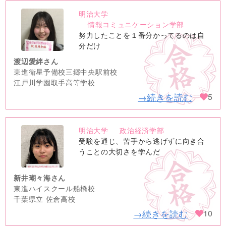
明治大学
no
情報コミュニケーション学部
image
努力したことを１番分かってるのは自
分だけ
渡辺愛絆さん
東進衛星予備校三郷中央駅前校
江戸川学園取手高等学校
→続きを読む
5
明治大学
政治経済学部
no
受験を通じ、苦手から逃げずに向き合
image
うことの大切さを学んだ
新井瑚々海さん
東進ハイスクール船橋校
千葉県立 佐倉高校
→続きを読む
10