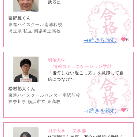
image
武器に
粟野翼くん
東進ハイスクール南浦和校
埼玉県 私立 獨協埼玉高校
→続きを読む
6
明治大学
no
情報コミュニケーション学部
image
「後悔しない過ごし方」を意識して自
信につなげた
松村彰大くん
東進ハイスクールセンター南駅前校
神奈川県 横浜市立 東高校
→続きを読む
7
明治大学
文学部
no
体調管理を徹底。万全の状態で受験を