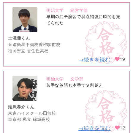
明治大学
経営学部
no
早期の共テ演習で弱点補強に時間を充
image
てられた
土澤蓮くん
東進衛星予備校香椎駅前校
福岡県立 香住丘高校
→続きを読む
19
明治大学
文学部
no
苦手な英語も本番で９割越え
image
滝沢孝介くん
東進ハイスクール田無校
東京都 私立 錦城高校
→続きを読む
12