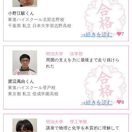
小野江駿くん
東進ハイスクール北習志野校
千葉県 私立 日本大学習志野高校
→続きを読む
7
明治大学
法学部
no
周囲の支えを力に最後まで走り抜けら
image
れた
渡辺風由くん
東進ハイスクール登戸校
東京都 私立 佼成学園高校
→続きを読む
8
明治大学
理工学部
no
講座で物理と化学を本質的に理解して