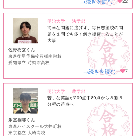
→続きを読む
22
明治大学
法学部
no
簡単な問題に逃げず、毎日志望校の問
image
題を１問でも多く解き復習することが
大事
佐野樹玄くん
東進衛星予備校豊橋南栄校
愛知県立 時習館高校
→続きを読む
7
明治大学
農学部
no
苦手な英語が200点中80点から８割５
image
分程の得点へ
氷室桐耶くん
東進ハイスクール大井町校
東京都立 大崎高校