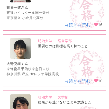
菅谷一嬉さん
東進ハイスクール国分寺校
東京都立 小金井北高校
→続きを読む
16
明治大学
経営学部
no
重要なのは目標を高く持つこと
image
大野克樹くん
東進衛星予備校東急日吉校
神奈川県 私立 サレジオ学院高校
→続きを読む
10
明治大学
文学部
no
結果から逃げないことを意識した
image