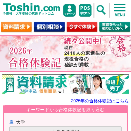
予備校・大学受験の東進ドットコム
MENU
2410人の
東進生の
現役合格の
秘訣が満載！
2025年の合格体験記はこちら
キーワードから合格体験記を絞り込む
大学