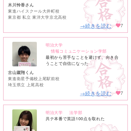
木川怜香さん
東進ハイスクール大井町校
東京都 私立 東洋大学京北高校
→続きを読む
7
明治大学
no
情報コミュニケーション学部
image
最初から苦手なことを避けず、向き合
うことで自信になった
古山蹴翔くん
東進衛星予備校上尾駅前校
埼玉県立 上尾高校
→続きを読む
7
明治大学
法学部
no
共テ本番で英語100点を取れた
image