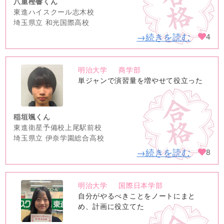
八重樫響くん
東進ハイスクール志木校
埼玉県立 和光国際高校
→続きを読む
4
明治大学
商学部
no
単ジャンで演習量を増やせて役立った
image
稲垣颯くん
東進衛星予備校上尾駅前校
埼玉県立 伊奈学園総合高校
→続きを読む
8
明治大学
国際日本学部
no
自分がやるべきことをノートにまと
image
め、計画に役立てた