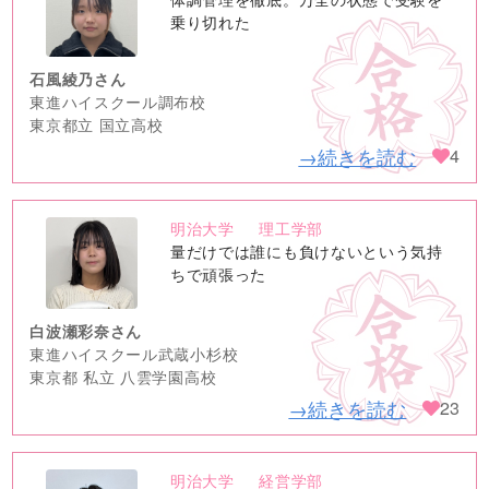
image
乗り切れた
石風綾乃さん
東進ハイスクール調布校
東京都立 国立高校
→続きを読む
4
明治大学
理工学部
no
量だけでは誰にも負けないという気持
image
ちで頑張った
白波瀬彩奈さん
東進ハイスクール武蔵小杉校
東京都 私立 八雲学園高校
→続きを読む
23
明治大学
経営学部