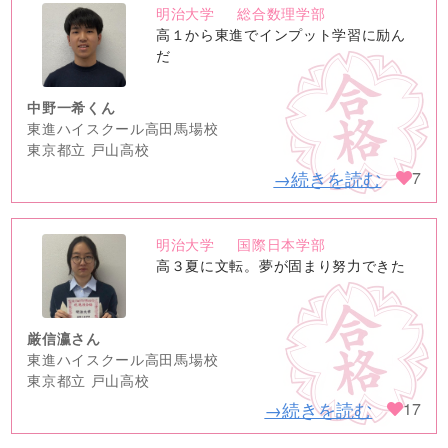
明治大学
総合数理学部
no
高１から東進でインプット学習に励ん
image
だ
中野一希くん
東進ハイスクール高田馬場校
東京都立 戸山高校
→続きを読む
7
明治大学
国際日本学部
no
高３夏に文転。夢が固まり努力できた
image
厳信瀛さん
東進ハイスクール高田馬場校
東京都立 戸山高校
→続きを読む
17