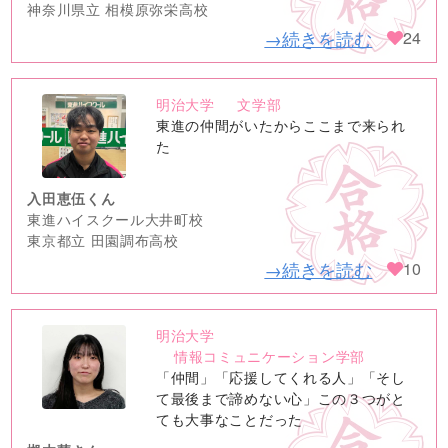
神奈川県立 相模原弥栄高校
→続きを読む
24
明治大学
文学部
no
東進の仲間がいたからここまで来られ
image
た
入田恵伍くん
東進ハイスクール大井町校
東京都立 田園調布高校
→続きを読む
10
明治大学
no
情報コミュニケーション学部
image
「仲間」「応援してくれる人」「そし
て最後まで諦めない心」この３つがと
ても大事なことだった