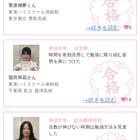
菅原徠夢くん
東進ハイスクール池袋校
東京都立 豊島高校
→続きを読む
9
明治大学
法学部
no
時間を有効活用して勉強に取り組む姿
image
勢を身につけた
窪田和花さん
東進ハイスクール南柏校
千葉県 私立 麗澤高校
→続きを読む
18
明治大学
総合数理学部
no
点数が伸びない時期は勉強方法を見直
image
した