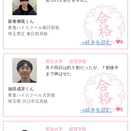
image
坂巻偉琉くん
東進ハイスクール春日部校
埼玉県立 春日部高校
→続きを読む
6
明治大学
経営学部
no
共テ同日は約５割だったが、７割後半
image
まで伸ばせた
池田成冴くん
東進ハイスクール大宮校
埼玉県 川口市立高校
→続きを読む
5
明治大学
経営学部