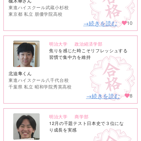
槻木華さん
東進ハイスクール武蔵小杉校
東京都 私立 朋優学院高校
→続きを読む
10
明治大学
政治経済学部
no
焦りを感じた時こそリフレッシュする
image
習慣で集中力を維持
北迫隼くん
東進ハイスクール八千代台校
千葉県 私立 昭和学院秀英高校
→続きを読む
8
明治大学
商学部
no
12月の千題テスト日本史で３位にな
image
り成長を実感