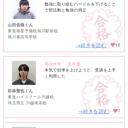
no
勉強に取り組むハードルを下げること
image
で部活動と勉強の両立
山田佑哉くん
東進衛星予備校旭川駅前校
旭川東高等学校
→続きを読む
15
明治大学
文学部
no
本気で効率を上げようと、受講を上手
image
く利用した
杉林聖也くん
東進ハイスクール川越校
埼玉県立 川越南高校
→続きを読む
7