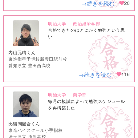
→続きを読む
20
明治大学
政治経済学部
no
合格できたのはとにかく勉強という思
image
い
内山元晴くん
東進衛星予備校新豊田駅前校
愛知県立 豊田西高校
→続きを読む
116
明治大学
商学部
no
毎月の模試によって勉強スケジュール
image
を再構築した
比留間惺吾くん
東進ハイスクール小手指校
埼玉県立 所沢高校