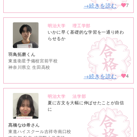
→続きを読む
7
明治大学
理工学部
no
いかに早く基礎的な学習を一通り終わ
image
らせるか
羽鳥拓磨くん
東進衛星予備校宮前平校
神奈川県立 生田高校
→続きを読む
4
明治大学
法学部
no
夏に古文を大幅に伸ばせたことが自信
image
に
髙橋なゆ希さん
東進ハイスクール吉祥寺南口校