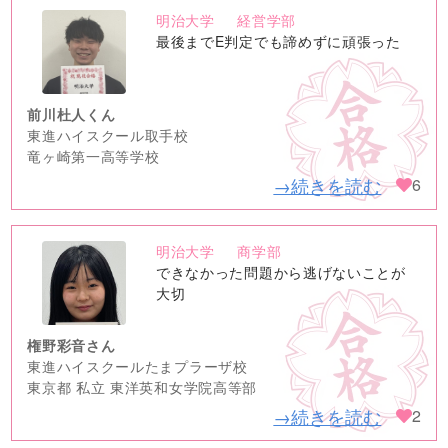
明治大学
経営学部
no
最後までE判定でも諦めずに頑張った
image
前川杜人くん
東進ハイスクール取手校
竜ヶ崎第一高等学校
→続きを読む
6
明治大学
商学部
no
できなかった問題から逃げないことが
image
大切
権野彩音さん
東進ハイスクールたまプラーザ校
東京都 私立 東洋英和女学院高等部
→続きを読む
2