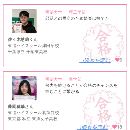
明治大学
理工学部
no
部活との両立のため娯楽は捨てた
image
佐々木慧哉くん
東進ハイスクール津田沼校
千葉県立 千葉東高校
→続きを読む
6
明治大学
商学部
no
努力を続けることが合格のチャンスを
image
掴むことに繋がる
藤岡穂華さん
東進ハイスクール茗荷谷校
東京都 私立 東洋女子高校
→続きを読む
18