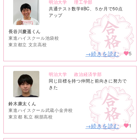
明治大学
理工学部
no
共通テスト数学ⅡBC、５か月で50点
image
アップ
長谷川慶遥くん
東進ハイスクール池袋校
東京都立 文京高校
→続きを読む
5
明治大学
政治経済学部
no
同じ目標を持つ仲間と前向きに努力で
image
きた
鈴木康太くん
東進ハイスクール武蔵小金井校
東京都 私立 桐朋高校
→続きを読む
1