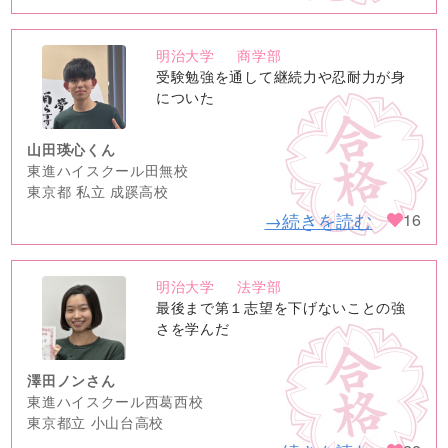
明治大学
商学部
no
受験勉強を通して継続力や忍耐力が身
image
についた
山田瑛心くん
東進ハイスクール田無校
東京都 私立 成蹊高校
→続きを読む
16
明治大学
法学部
no
最後まで第１志望を下げないことの強
image
さを学んだ
澤田ノンさん
東進ハイスクール西葛西校
東京都立 小山台高校