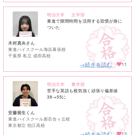
明治大学
文学部
no
東進で隙間時間を活用する習慣が身に
image
ついた
木村真央さん
東進ハイスクール海浜幕張校
千葉県 私立 成田高校
→続きを読む
11
明治大学
農学部
no
苦手な英語も根気強く頑張り偏差値
image
38→55に
安藤留生くん
東進ハイスクール新百合ヶ丘校
東京都立 狛江高校
→続きを読む
13