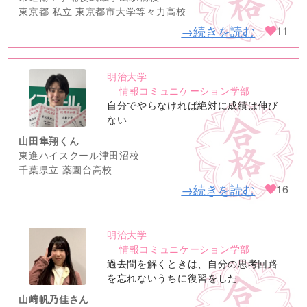
東京都 私立 東京都市大学等々力高校
→続きを読む
11
明治大学
no
情報コミュニケーション学部
image
自分でやらなければ絶対に成績は伸び
ない
山田隼翔くん
東進ハイスクール津田沼校
千葉県立 薬園台高校
→続きを読む
16
明治大学
no
情報コミュニケーション学部
image
過去問を解くときは、自分の思考回路
を忘れないうちに復習をした
山﨑帆乃佳さん