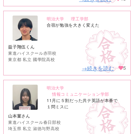
明治大学
理工学部
no
合宿が勉強を大きく変えた
image
益子翔伍くん
東進ハイスクール赤羽校
東京都 私立 國學院高校
→続きを読む
5
明治大学
no
情報コミュニケーション学部
image
11月に５割だった共テ英語が本番で
１問ミスに
山本菫さん
東進ハイスクール春日部校
埼玉県 私立 淑徳与野高校