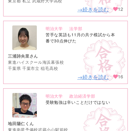
東京都 私立 武蔵野大学高校
→続きを読む
12
明治大学
法学部
no
苦手な英語も11月の共テ模試から本
image
番で30点伸びた
三浦詩央里さん
東進ハイスクール海浜幕張校
千葉県 千葉市立 稲毛高校
→続きを読む
16
明治大学
政治経済学部
no
受験勉強は辛いことだけではない
image
地田陽仁くん
東進衛星予備校武蔵小山駅前校