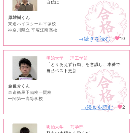
image
自信に
原雄樹くん
東進ハイスクール平塚校
神奈川県立 平塚江南高校
→続きを読む
10
明治大学
理工学部
no
「とりあえず行動」を意識し、本番で
image
自己ベスト更新
金俊介くん
東進衛星予備校一関校
一関第一高等学校
→続きを読む
2
明治大学
商学部
no
努力の大切さを学んだ