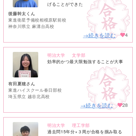
げることができた
後藤幹太くん
東進衛星予備校相模原駅前校
神奈川県立 麻溝台高校
→続きを読む
4
明治大学
文学部
no
効率的かつ最大限勉強することが大事
image
有田夏穂さん
東進ハイスクール春日部校
埼玉県立 越谷北高校
→続きを読む
28
明治大学
理工学部
no
過去問15年分×３周が合格を掴み取る