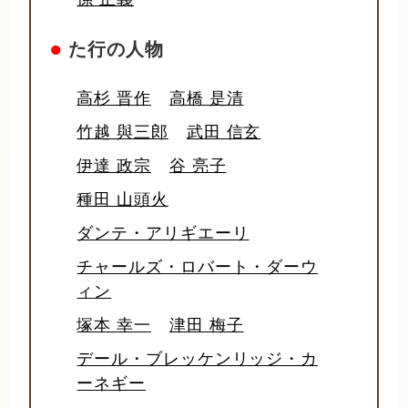
●
た行の人物
高杉 晋作
高橋 是清
竹越 與三郎
武田 信玄
伊達 政宗
谷 亮子
種田 山頭火
ダンテ・アリギエーリ
チャールズ・ロバート・ダーウ
ィン
塚本 幸一
津田 梅子
デール・ブレッケンリッジ・カ
ーネギー