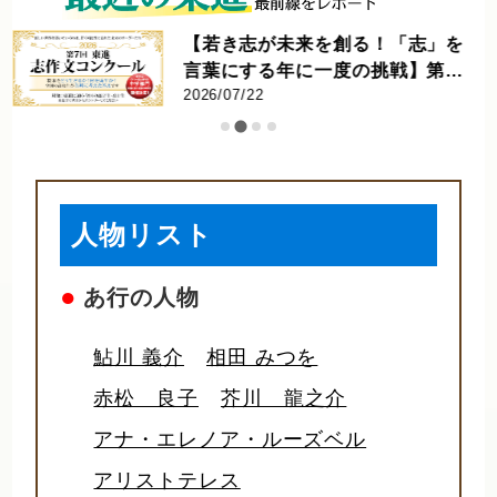
【若き志が未来を創る！「志」を
言葉にする年に一度の挑戦】第7
回 東進 志作文コンクール 優秀者
2026/07/22
発表
人物リスト
●
あ行の人物
鮎川 義介
相田 みつを
赤松 良子
芥川 龍之介
アナ・エレノア・ルーズベル
アリストテレス