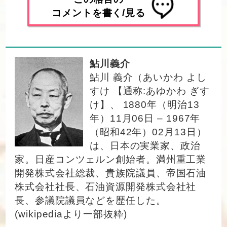
コメントを書く/見る
鮎川義介
鮎川 義介（あいかわ よし
すけ 【通称:あゆかわ ぎす
け】、 1880年（明治13
年）11月06日 – 1967年
（昭和42年）02月13日）
は、日本の実業家、政治
家。日産コンツェルン創始者。満州重工業
開発株式会社総裁、貴族院議員、帝国石油
株式会社社長、石油資源開発株式会社社
長、参議院議員などを歴任した。
(wikipediaより一部抜粋)