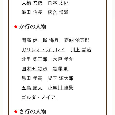
大橋 悠依
岡本 太郎
織田 信長
落合 博満
●
か行の人物
開高 健
勝 海舟
嘉納 治五郎
ガリレオ・ガリレイ
川上 哲治
北里 柴三郎
木戸 孝允
国木田 独歩
黒澤 明
黒田 孝高
児玉 源太郎
五島 慶太
小早川 隆景
ゴルダ・メイア
●
さ行の人物