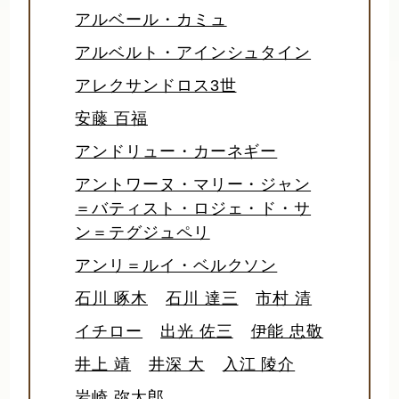
アルベール・カミュ
アルベルト・アインシュタイン
アレクサンドロス3世
安藤 百福
アンドリュー・カーネギー
アントワーヌ・マリー・ジャン
＝バティスト・ロジェ・ド・サ
ン＝テグジュペリ
アンリ＝ルイ・ベルクソン
石川 啄木
石川 達三
市村 清
イチロー
出光 佐三
伊能 忠敬
井上 靖
井深 大
入江 陵介
岩崎 弥太郎