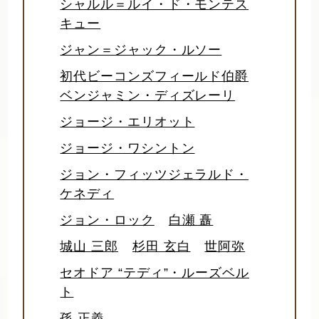
シャルル＝ルイ・ド・モンテス
キュー
ジャン＝ジャック・ルソー
初代ビーコンズフィールド伯爵
ベンジャミン・ディズレーリ
ジョージ・エリオット
ジョージ・ワシントン
ジョン・フィッツジェラルド・
ケネディ
ジョン・ロック
白瀬 矗
城山 三郎
杉田 玄白
世阿弥
セオドア “テディ”・ルーズベル
ト
孫 正義