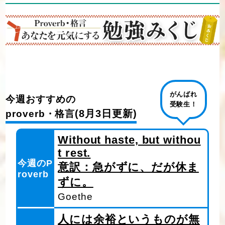
がんばれ
今週おすすめの
受験生！
(8月3日更新)
proverb・格言
Without haste, but withou
t rest.
今週のP
意訳：急がずに、だが休ま
roverb
ずに。
Goethe
人には余裕というものが無