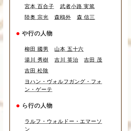
宮本 百合子
武者小路 実篤
陸奥 宗光
森鴎外
森 信三
●
や行の人物
柳田 國男
山本 五十六
湯川 秀樹
吉川 英治
吉田 茂
吉田 松陰
ヨハン・ヴォルフガング・フォ
ン・ゲーテ
●
ら行の人物
ラルフ・ウォルドー・エマーソ
ン