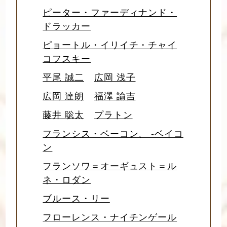
ピーター・ファーディナンド・
ドラッカー
ピョートル・イリイチ・チャイ
コフスキー
平尾 誠二
広岡 浅子
広岡 達朗
福澤 諭吉
藤井 聡太
プラトン
フランシス・ベーコン、 -ベイコ
ン
フランソワ＝オーギュスト＝ル
ネ・ロダン
ブルース・リー
フローレンス・ナイチンゲール