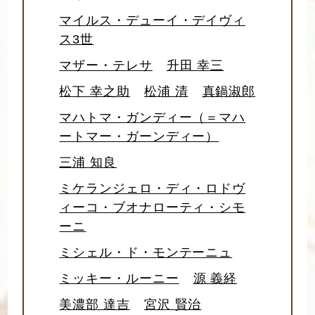
マイルス・デューイ・デイヴィ
ス3世
マザー・テレサ
升田 幸三
松下 幸之助
松浦 清
真鍋淑郎
マハトマ・ガンディー（＝マハ
ートマー・ガーンディー）
三浦 知良
ミケランジェロ・ディ・ロドヴ
ィーコ・ブオナローティ・シモ
ーニ
ミシェル・ド・モンテーニュ
ミッキー・ルーニー
源 義経
美濃部 達吉
宮沢 賢治