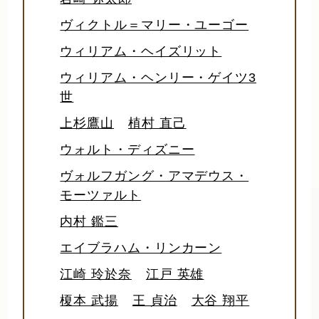
ヴィクトル＝マリー・ユーゴー
ウィリアム・ヘイズリット
ウィリアム・ヘンリー・ゲイツ3
世
上杉鷹山
植村 直己
ウォルト・ディズニー
ヴォルフガング・アマデウス・
モーツァルト
内村 鑑三
エイブラハム・リンカーン
江崎 玲於奈
江戸 英雄
榎本 武揚
王 貞治
大谷 翔平