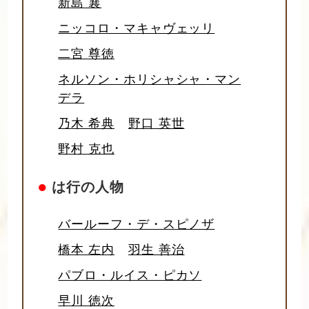
新島 襄
ニッコロ・マキャヴェッリ
二宮 尊徳
ネルソン・ホリシャシャ・マン
デラ
乃木 希典
野口 英世
野村 克也
●
は行の人物
バールーフ・デ・スピノザ
橋本 左内
羽生 善治
パブロ・ルイス・ピカソ
早川 徳次