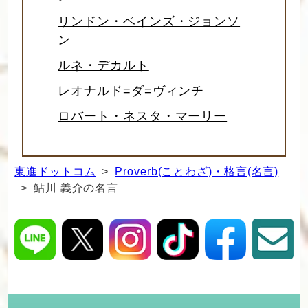
リンドン・ベインズ・ジョンソ
ン
ルネ・デカルト
レオナルド=ダ=ヴィンチ
ロバート・ネスタ・マーリー
東進ドットコム
>
Proverb(ことわざ)・格言(名言)
> 鮎川 義介の名言