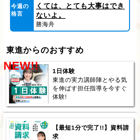
くては、とても大事はでき
今週の
格言
ないよ。
勝海舟
東進からのおすすめ
NEW!!
1日体験
東進の実力講師陣とやる気
を伸ばす担任指導を今すぐ
体験!
【最短1分で完了!!】資料請
求