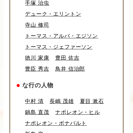
手塚 治虫
デューク・エリントン
寺山 修司
トーマス・アルバ・エジソン
トーマス・ジェファーソン
徳川 家康
豊田 佐吉
豊臣 秀吉
鳥井 信治郎
●
な行の人物
中村 清
長嶋 茂雄
夏目 漱石
鍋島 直茂
ナポレオン・ヒル
ナポレオン・ボナパルト