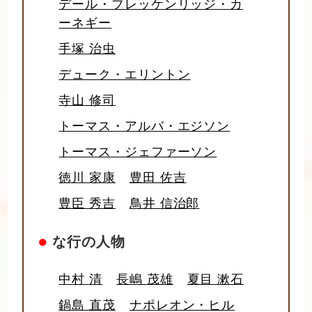
デール・ブレッケンリッジ・カ
ーネギー
手塚 治虫
デューク・エリントン
寺山 修司
トーマス・アルバ・エジソン
トーマス・ジェファーソン
徳川 家康
豊田 佐吉
豊臣 秀吉
鳥井 信治郎
●
な行の人物
中村 清
長嶋 茂雄
夏目 漱石
鍋島 直茂
ナポレオン・ヒル