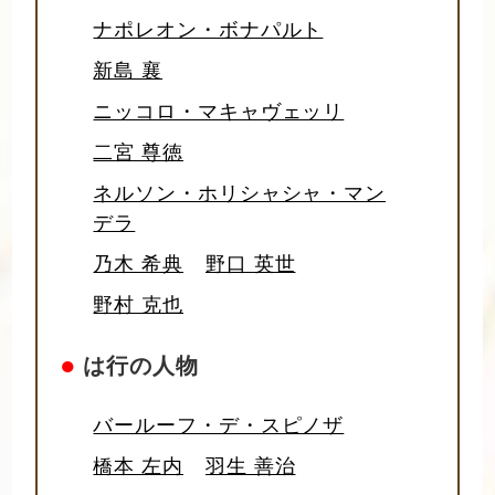
ナポレオン・ボナパルト
新島 襄
ニッコロ・マキャヴェッリ
二宮 尊徳
ネルソン・ホリシャシャ・マン
デラ
乃木 希典
野口 英世
野村 克也
●
は行の人物
バールーフ・デ・スピノザ
橋本 左内
羽生 善治