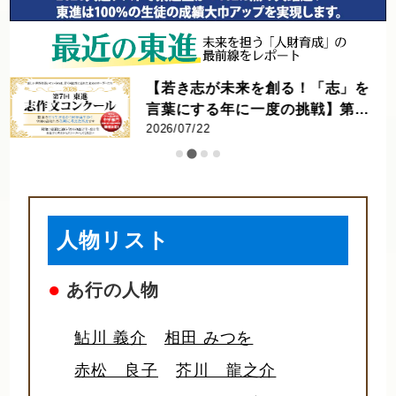
【東進進学情報 vol.525】大学で
の学びの内容を知る② ｜学問とし
てのスポーツに迫る! ｜競技力向
2026/07/16
上・健康増進から産業・文化ま
で。早稲田大・同志社大へのイン
タビュー
人物リスト
●
あ行の人物
鮎川 義介
相田 みつを
赤松 良子
芥川 龍之介