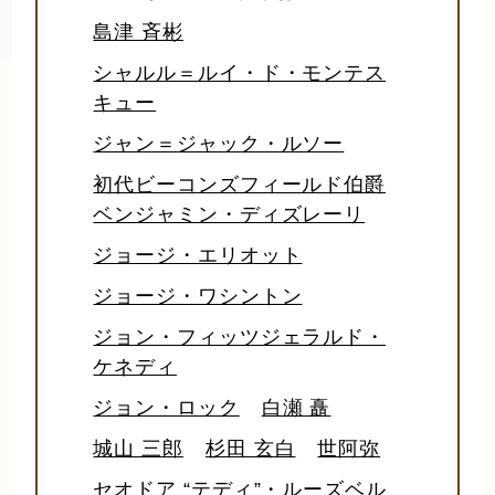
島津 斉彬
シャルル＝ルイ・ド・モンテス
キュー
ジャン＝ジャック・ルソー
初代ビーコンズフィールド伯爵
ベンジャミン・ディズレーリ
ジョージ・エリオット
ジョージ・ワシントン
ジョン・フィッツジェラルド・
ケネディ
ジョン・ロック
白瀬 矗
城山 三郎
杉田 玄白
世阿弥
セオドア “テディ”・ルーズベル