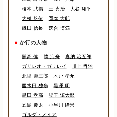
榎本 武揚
王 貞治
大谷 翔平
大橋 悠依
岡本 太郎
織田 信長
落合 博満
●
か行の人物
開高 健
勝 海舟
嘉納 治五郎
ガリレオ・ガリレイ
川上 哲治
北里 柴三郎
木戸 孝允
国木田 独歩
黒澤 明
黒田 孝高
児玉 源太郎
五島 慶太
小早川 隆景
ゴルダ・メイア