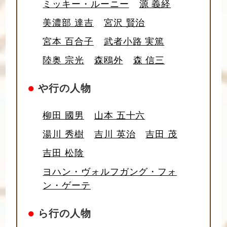
ミッキー・ルーニー
源 義経
美濃部 達吉
宮沢 賢治
宮本 百合子
武者小路 実篤
陸奥 宗光
森鴎外
森 信三
●
や行の人物
柳田 國男
山本 五十六
湯川 秀樹
吉川 英治
吉田 茂
吉田 松陰
ヨハン・ヴォルフガング・フォ
ン・ゲーテ
●
ら行の人物