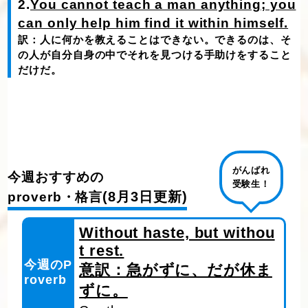
2.
You cannot teach a man anything; you
can only help him find it within himself.
訳：人に何かを教えることはできない。できるのは、そ
の人が自分自身の中でそれを見つける手助けをすること
だけだ。
がんばれ
今週おすすめの
受験生！
(8月3日更新)
proverb・格言
Without haste, but withou
t rest.
今週のP
意訳：急がずに、だが休ま
roverb
ずに。