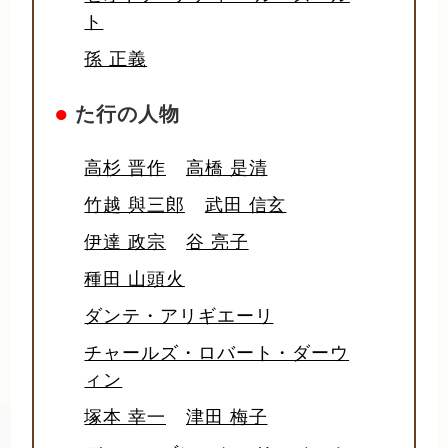
ト
孫 正義
●
た行の人物
高杉 晋作
高橋 是清
竹越 與三郎
武田 信玄
伊達 政宗
谷 亮子
種田 山頭火
ダンテ・アリギエーリ
チャールズ・ロバート・ダーウ
ィン
塚本 幸一
津田 梅子