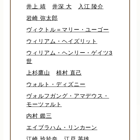
井上 靖
井深 大
入江 陵介
岩崎 弥太郎
ヴィクトル＝マリー・ユーゴー
ウィリアム・ヘイズリット
ウィリアム・ヘンリー・ゲイツ3
世
上杉鷹山
植村 直己
ウォルト・ディズニー
ヴォルフガング・アマデウス・
モーツァルト
内村 鑑三
エイブラハム・リンカーン
江崎 玲於奈
江戸 英雄