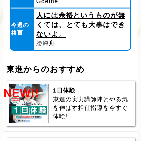
Goethe
人には余裕というものが無
くては、とても大事はでき
今週の
格言
ないよ。
勝海舟
東進からのおすすめ
NEW!!
1日体験
東進の実力講師陣とやる気
を伸ばす担任指導を今すぐ
体験!