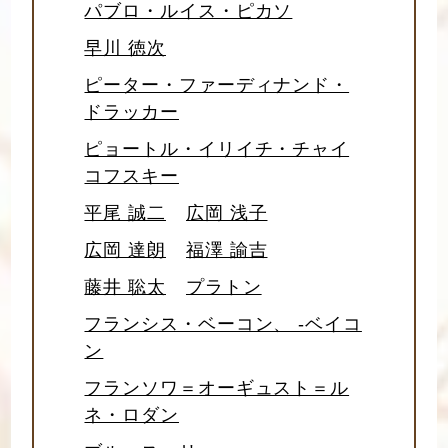
パブロ・ルイス・ピカソ
早川 徳次
ピーター・ファーディナンド・
ドラッカー
ピョートル・イリイチ・チャイ
コフスキー
平尾 誠二
広岡 浅子
広岡 達朗
福澤 諭吉
藤井 聡太
プラトン
フランシス・ベーコン、 -ベイコ
ン
フランソワ＝オーギュスト＝ル
ネ・ロダン