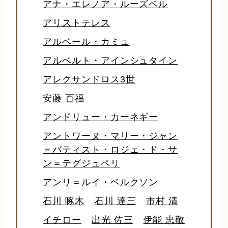
アナ・エレノア・ルーズベル
アリストテレス
アルベール・カミュ
アルベルト・アインシュタイン
アレクサンドロス3世
安藤 百福
アンドリュー・カーネギー
アントワーヌ・マリー・ジャン
＝バティスト・ロジェ・ド・サ
ン＝テグジュペリ
アンリ＝ルイ・ベルクソン
石川 啄木
石川 達三
市村 清
イチロー
出光 佐三
伊能 忠敬