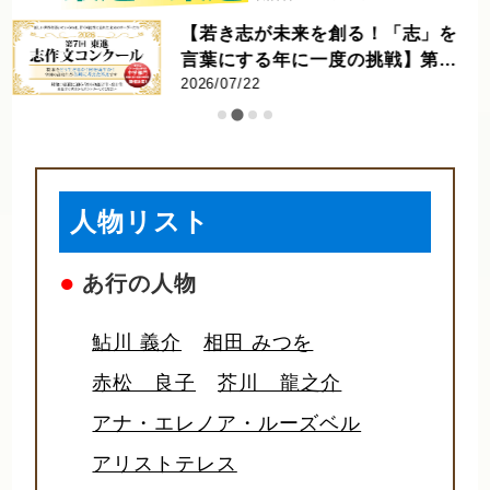
【若き志が未来を創る！「志」を
言葉にする年に一度の挑戦】第7
回 東進 志作文コンクール 優秀者
2026/07/22
発表
人物リスト
●
あ行の人物
鮎川 義介
相田 みつを
赤松 良子
芥川 龍之介
アナ・エレノア・ルーズベル
アリストテレス