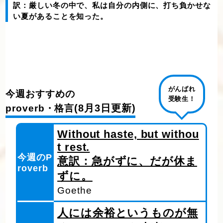
訳：厳しい冬の中で、私は自分の内側に、打ち負かせな
い夏があることを知った。
がんばれ
今週おすすめの
受験生！
(8月3日更新)
proverb・格言
Without haste, but withou
t rest.
今週のP
意訳：急がずに、だが休ま
roverb
ずに。
Goethe
人には余裕というものが無