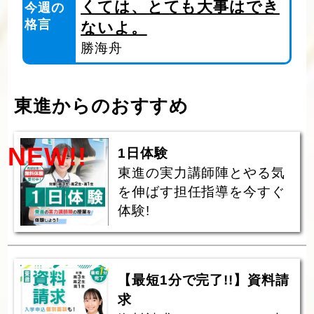
くては、とても大事はでき
今週の
格言
ないよ。
勝海舟
東進からのおすすめ
NEW!!
1日体験
東進の実力講師陣とやる気
を伸ばす担任指導を今すぐ
体験!
【最短1分で完了!!】資料請
求