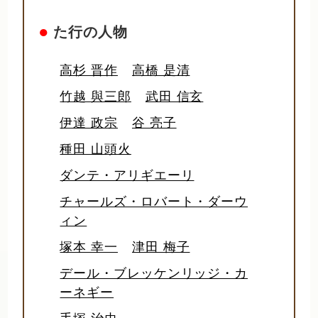
●
た行の人物
高杉 晋作
高橋 是清
竹越 與三郎
武田 信玄
伊達 政宗
谷 亮子
種田 山頭火
ダンテ・アリギエーリ
チャールズ・ロバート・ダーウ
ィン
塚本 幸一
津田 梅子
デール・ブレッケンリッジ・カ
ーネギー