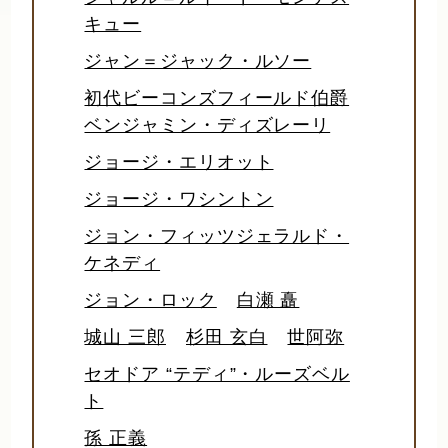
キュー
ジャン＝ジャック・ルソー
初代ビーコンズフィールド伯爵
ベンジャミン・ディズレーリ
ジョージ・エリオット
ジョージ・ワシントン
ジョン・フィッツジェラルド・
ケネディ
ジョン・ロック
白瀬 矗
城山 三郎
杉田 玄白
世阿弥
セオドア “テディ”・ルーズベル
ト
孫 正義