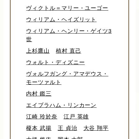
ヴィクトル＝マリー・ユーゴー
ウィリアム・ヘイズリット
ウィリアム・ヘンリー・ゲイツ3
世
上杉鷹山
植村 直己
ウォルト・ディズニー
ヴォルフガング・アマデウス・
モーツァルト
内村 鑑三
エイブラハム・リンカーン
江崎 玲於奈
江戸 英雄
榎本 武揚
王 貞治
大谷 翔平