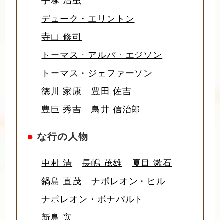
手塚 治虫
デューク・エリントン
寺山 修司
トーマス・アルバ・エジソン
トーマス・ジェファーソン
徳川 家康
豊田 佐吉
豊臣 秀吉
鳥井 信治郎
●
な行の人物
中村 清
長嶋 茂雄
夏目 漱石
鍋島 直茂
ナポレオン・ヒル
ナポレオン・ボナパルト
新島 襄