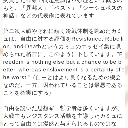
受賞した作家の問題意識は不条理という概念の
もと、「異邦人」「ペスト」「シーシュポスの
神話」などの代表作に表れています。
第二次大戦やそれに続く冷戦体制を眺めたカミ
ュは、自由に対する評価をResistance, Rebelli
on, and Deathというカミュのエッセイ集に収
められた格言に、このように下しています。"F
reedom is nothing else but a chance to be b
etter, whereas enslavement is a certainty of t
he worst."（自由とはより良くなるための機会
なのだ。一方、囚われていることは最悪である
ことを確実にする）
自由を説いた思想家・哲学者は多くいますが、
大戦中もレジスタンス活動を主導したカミュに
とって自由とは漫然と与えられるものではな