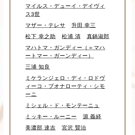
マイルス・デューイ・デイヴィ
ス3世
マザー・テレサ
升田 幸三
松下 幸之助
松浦 清
真鍋淑郎
マハトマ・ガンディー（＝マハ
ートマー・ガーンディー）
三浦 知良
ミケランジェロ・ディ・ロドヴ
ィーコ・ブオナローティ・シモ
ーニ
ミシェル・ド・モンテーニュ
ミッキー・ルーニー
源 義経
美濃部 達吉
宮沢 賢治