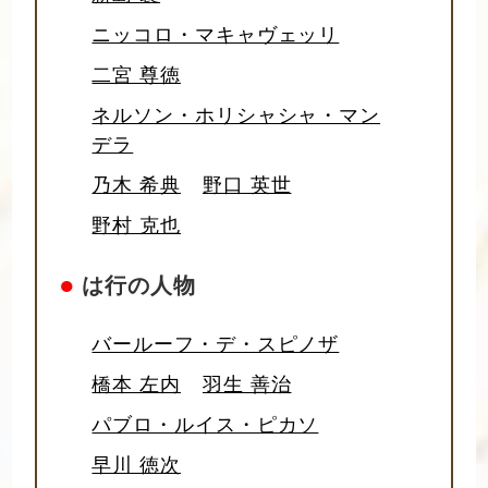
ニッコロ・マキャヴェッリ
二宮 尊徳
ネルソン・ホリシャシャ・マン
デラ
乃木 希典
野口 英世
野村 克也
●
は行の人物
バールーフ・デ・スピノザ
橋本 左内
羽生 善治
パブロ・ルイス・ピカソ
早川 徳次