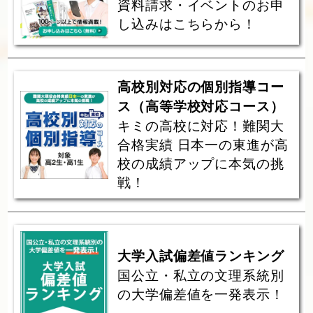
資料請求・イベントのお申
し込みはこちらから！
高校別対応の個別指導コー
ス（高等学校対応コース）
キミの高校に対応！難関大
合格実績 日本一の東進が高
校の成績アップに本気の挑
戦！
大学入試偏差値ランキング
国公立・私立の文理系統別
の大学偏差値を一発表示！