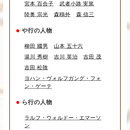
宮本 百合子
武者小路 実篤
陸奥 宗光
森鴎外
森 信三
●
や行の人物
柳田 國男
山本 五十六
湯川 秀樹
吉川 英治
吉田 茂
吉田 松陰
ヨハン・ヴォルフガング・フォ
ン・ゲーテ
●
ら行の人物
ラルフ・ウォルドー・エマーソ
ン