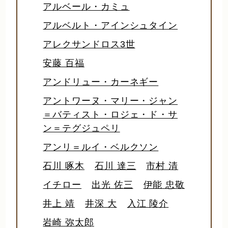
アルベール・カミュ
アルベルト・アインシュタイン
アレクサンドロス3世
安藤 百福
アンドリュー・カーネギー
アントワーヌ・マリー・ジャン
＝バティスト・ロジェ・ド・サ
ン＝テグジュペリ
アンリ＝ルイ・ベルクソン
石川 啄木
石川 達三
市村 清
イチロー
出光 佐三
伊能 忠敬
井上 靖
井深 大
入江 陵介
岩崎 弥太郎