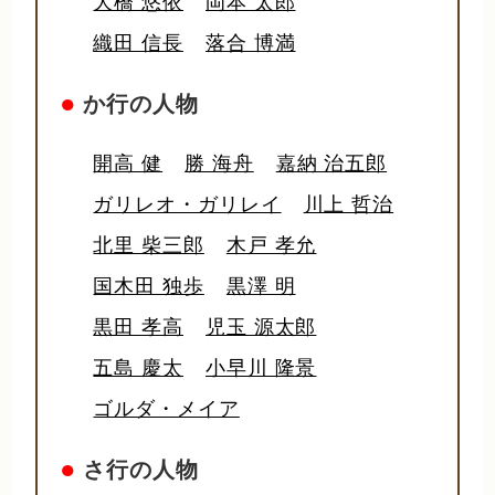
大橋 悠依
岡本 太郎
織田 信長
落合 博満
●
か行の人物
開高 健
勝 海舟
嘉納 治五郎
ガリレオ・ガリレイ
川上 哲治
北里 柴三郎
木戸 孝允
国木田 独歩
黒澤 明
黒田 孝高
児玉 源太郎
五島 慶太
小早川 隆景
ゴルダ・メイア
●
さ行の人物