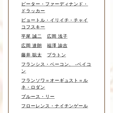
ピーター・ファーディナンド・
ドラッカー
ピョートル・イリイチ・チャイ
コフスキー
平尾 誠二
広岡 浅子
広岡 達朗
福澤 諭吉
藤井 聡太
プラトン
フランシス・ベーコン、 -ベイコ
ン
フランソワ＝オーギュスト＝ル
ネ・ロダン
ブルース・リー
フローレンス・ナイチンゲール