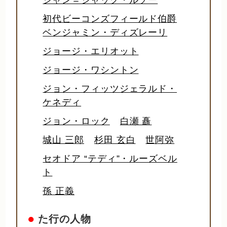
初代ビーコンズフィールド伯爵
ベンジャミン・ディズレーリ
ジョージ・エリオット
ジョージ・ワシントン
ジョン・フィッツジェラルド・
ケネディ
ジョン・ロック
白瀬 矗
城山 三郎
杉田 玄白
世阿弥
セオドア “テディ”・ルーズベル
ト
孫 正義
●
た行の人物