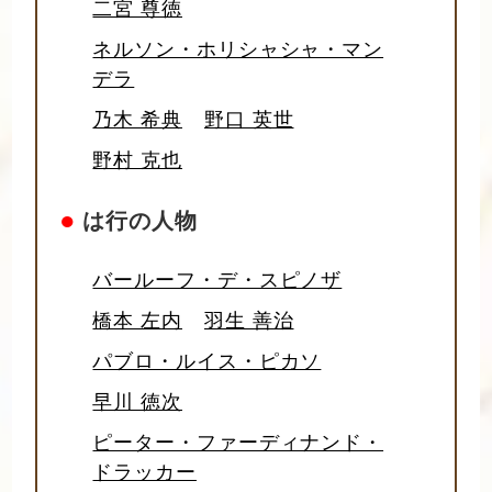
二宮 尊徳
ネルソン・ホリシャシャ・マン
デラ
乃木 希典
野口 英世
野村 克也
●
は行の人物
バールーフ・デ・スピノザ
橋本 左内
羽生 善治
パブロ・ルイス・ピカソ
早川 徳次
ピーター・ファーディナンド・
ドラッカー