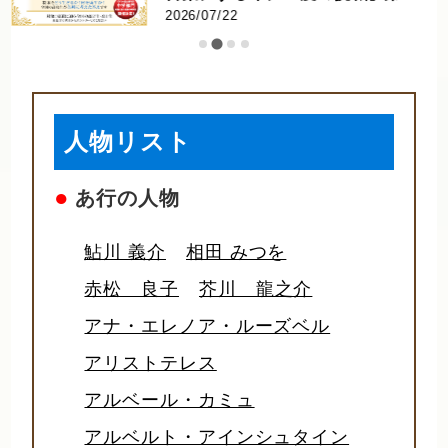
てのスポーツに迫る! ｜競技力向
2026/07/16
上・健康増進から産業・文化ま
で。早稲田大・同志社大へのイン
タビュー
人物リスト
●
あ行の人物
鮎川 義介
相田 みつを
赤松 良子
芥川 龍之介
アナ・エレノア・ルーズベル
アリストテレス
アルベール・カミュ
アルベルト・アインシュタイン