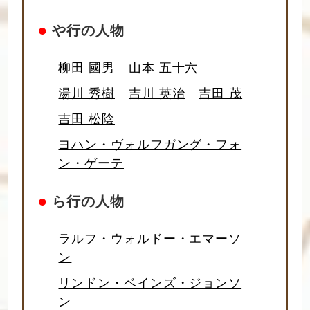
●
や行の人物
柳田 國男
山本 五十六
湯川 秀樹
吉川 英治
吉田 茂
吉田 松陰
ヨハン・ヴォルフガング・フォ
ン・ゲーテ
●
ら行の人物
ラルフ・ウォルドー・エマーソ
ン
リンドン・ベインズ・ジョンソ
ン