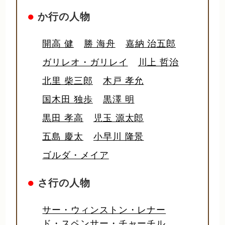
●
か行の人物
開高 健
勝 海舟
嘉納 治五郎
ガリレオ・ガリレイ
川上 哲治
北里 柴三郎
木戸 孝允
国木田 独歩
黒澤 明
黒田 孝高
児玉 源太郎
五島 慶太
小早川 隆景
ゴルダ・メイア
●
さ行の人物
サー・ウィンストン・レナー
ド・スペンサー・チャーチル