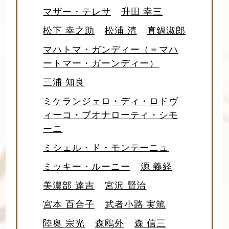
マザー・テレサ
升田 幸三
松下 幸之助
松浦 清
真鍋淑郎
マハトマ・ガンディー（＝マハ
ートマー・ガーンディー）
三浦 知良
ミケランジェロ・ディ・ロドヴ
ィーコ・ブオナローティ・シモ
ーニ
ミシェル・ド・モンテーニュ
ミッキー・ルーニー
源 義経
美濃部 達吉
宮沢 賢治
宮本 百合子
武者小路 実篤
陸奥 宗光
森鴎外
森 信三