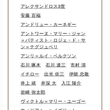
アレクサンドロス3世
安藤 百福
アンドリュー・カーネギー
アントワーヌ・マリー・ジャン
＝バティスト・ロジェ・ド・サ
ン＝テグジュペリ
アンリ＝ルイ・ベルクソン
石川 啄木
石川 達三
市村 清
イチロー
出光 佐三
伊能 忠敬
井上 靖
井深 大
入江 陵介
岩崎 弥太郎
ヴィクトル＝マリー・ユーゴー