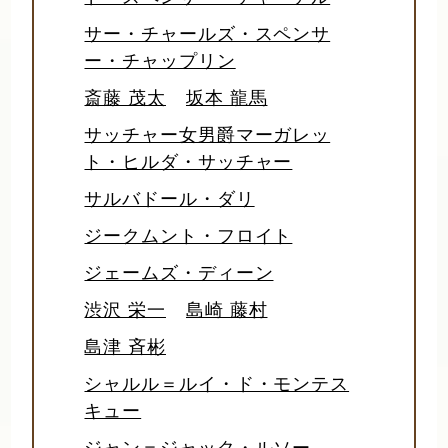
サー・チャールズ・スペンサ
ー・チャップリン
斎藤 茂太
坂本 龍馬
サッチャー女男爵マーガレッ
ト・ヒルダ・サッチャー
サルバドール・ダリ
ジークムント・フロイト
ジェームズ・ディーン
渋沢 栄一
島崎 藤村
島津 斉彬
シャルル＝ルイ・ド・モンテス
キュー
ジャン＝ジャック・ルソー