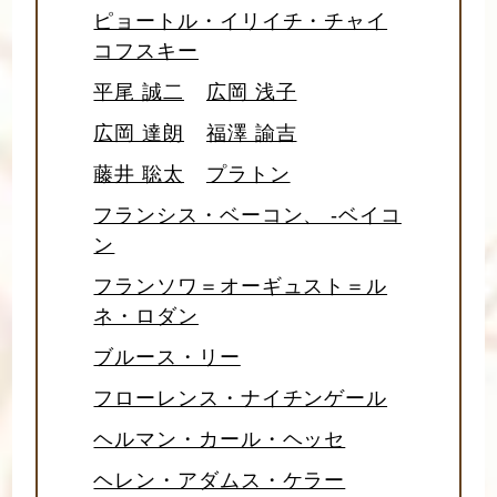
ピョートル・イリイチ・チャイ
コフスキー
平尾 誠二
広岡 浅子
広岡 達朗
福澤 諭吉
藤井 聡太
プラトン
フランシス・ベーコン、 -ベイコ
ン
フランソワ＝オーギュスト＝ル
ネ・ロダン
ブルース・リー
フローレンス・ナイチンゲール
ヘルマン・カール・ヘッセ
ヘレン・アダムス・ケラー