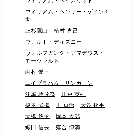
ウィリアム・ヘイズリット
ウィリアム・ヘンリー・ゲイツ3
世
上杉鷹山
植村 直己
ウォルト・ディズニー
ヴォルフガング・アマデウス・
モーツァルト
内村 鑑三
エイブラハム・リンカーン
江崎 玲於奈
江戸 英雄
榎本 武揚
王 貞治
大谷 翔平
大橋 悠依
岡本 太郎
織田 信長
落合 博満