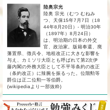
陸奥宗光
陸奥 宗光（むつ むねみ
つ、天保15年7月7日（18
44年8月20日）- 明治30年
（1897年）8月24日）
は、明治期の日本の外交
官、政治家。版籍奉還、廃
藩置県、徴兵令、地租改正に大きな影響を
与え、カミソリ大臣とも呼ばれて第2次伊
藤内閣の外務大臣として不平等条約の改正
（条約改正）に辣腕を振るった。位階勲等
爵位は正二位勲一等伯爵。
(wikipediaより一部抜粋)