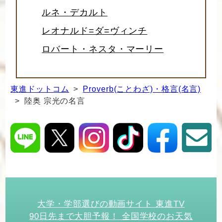
ルネ・デカルト
レオナルド=ダ=ヴィンチ
ロバート・ネスタ・マーリー
東進ドットコム
>
Proverb(ことわざ)・格言(名言)
> 陸奥 宗光の名言
大学・学部選びの動画サイト 東進TV
90日先まで大胆予報！ 全国学校のお天気