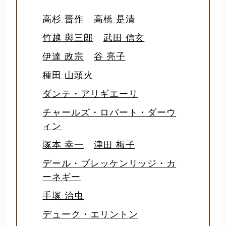
高杉 晋作
高橋 是清
竹越 與三郎
武田 信玄
伊達 政宗
谷 亮子
種田 山頭火
ダンテ・アリギエーリ
チャールズ・ロバート・ダーウ
ィン
塚本 幸一
津田 梅子
デール・ブレッケンリッジ・カ
ーネギー
手塚 治虫
デューク・エリントン