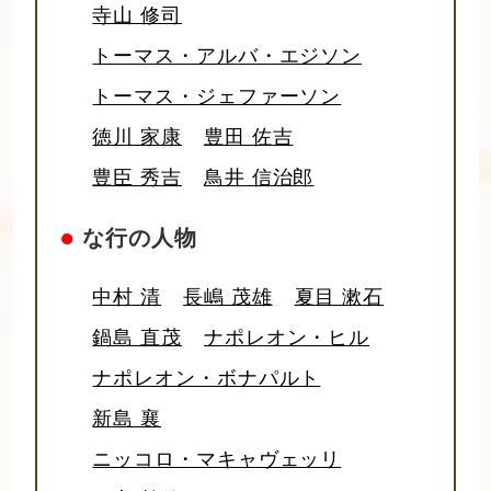
寺山 修司
トーマス・アルバ・エジソン
トーマス・ジェファーソン
徳川 家康
豊田 佐吉
豊臣 秀吉
鳥井 信治郎
●
な行の人物
中村 清
長嶋 茂雄
夏目 漱石
鍋島 直茂
ナポレオン・ヒル
ナポレオン・ボナパルト
新島 襄
ニッコロ・マキャヴェッリ