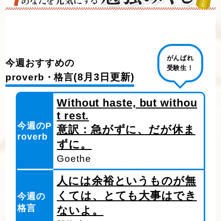
がんばれ
今週おすすめの
受験生！
(8月3日更新)
proverb・格言
Without haste, but withou
t rest.
今週のP
意訳：急がずに、だが休ま
roverb
ずに。
Goethe
人には余裕というものが無
くては、とても大事はでき
今週の
格言
ないよ。