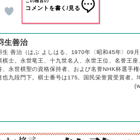
この格言の
コメントを書く/見る
羽生善治
羽生 善治（はぶ よしはる、1970年〈昭和45年〉09月
棋棋士。永世竜王、十九世名人、永世王位、名誉王座
将、永世棋聖の資格保持者、および名誉NHK杯選手
達也九段門下。棋士番号は175。国民栄誉賞受賞者。
(