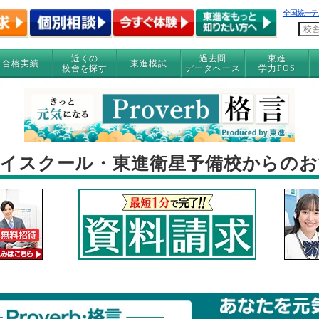
全国統一テ
近くの
過去問
東進
合格実績
東進模試
校舎を探す
データベース
学力POS
イスクール・東進衛星予備校からの