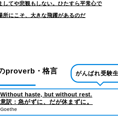
ましてや悲観もしない。ひたすら平常心で
場所にこそ、大きな飛躍があるのだ
proverb・格言
がんばれ受験
Without haste, but without rest.
意訳：急がずに、だが休まずに。
Goethe