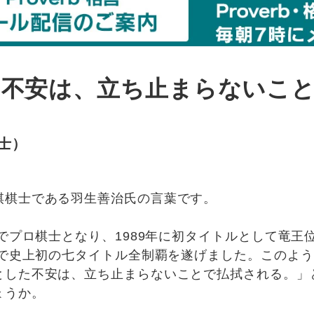
た不安は、立ち止まらないこ
士）
棋棋士である羽生善治氏の言葉です。
生でプロ棋士となり、1989年に初タイトルとして竜王
界で史上初の七タイトル全制覇を遂げました。このよ
とした不安は、立ち止まらないことで払拭される。」
ょうか。