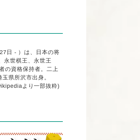
27日 - ）は、日本の将
、永世棋王、永世王
権者の資格保持者。二上
埼玉県所沢市出身。
wikipediaより一部抜粋)