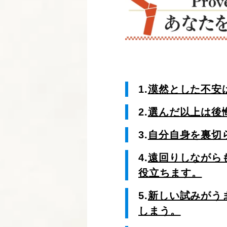
1.
漠然とした不安
2.
選んだ以上は後
3.
自分自身を裏切
4.
遠回りしながら
役立ちます。
5.
新しい試みがう
しまう。