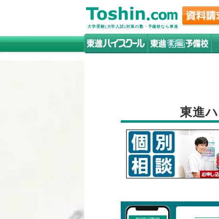
大学受験(大学入試)対策の塾・予備校なら東進
東進ハ